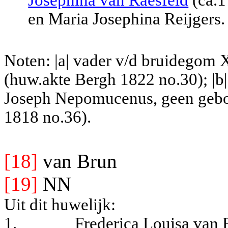
Josephina van Raesfeld
(ca.1
en Maria Josephina Reijgers.
Noten: |a| vader v/d bruidegom
(huw.akte Bergh 1822 no.30); |b
Joseph Nepomucenus, geen geboo
1818 no.36).
[18]
van Brun
[19]
NN
Uit dit huwelijk:
1.
Frederica Louisa van 