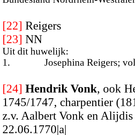
[22]
Reigers
[23]
NN
Uit dit huwelijk:
1.
Josephina Reigers
; vo
[24]
Hendrik Vonk
, ook H
1745/1747, charpentier (18
z.v. Aalbert Vonk en Alijdi
22.06.1770|a|