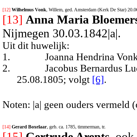
[12] 
Wilhelmus Vonk
, Willem, ged. Amsterdam (Kerk De Star) 20.0
[13]
Anna Maria Bloemer
Nijmegen 30.03.1842|a|.
Uit dit huwelijk:
1.
Joanna Hendrina Vonk
2.
Jacobus Bernardus Lu
25.08.1805
; volgt
[6]
.
Noten: |a| geen ouders vermeld 
[14] 
Gerard Boxelaar
, geb. ca. 1785, timmerman, tr.
[15]
Gertrude Arents
, ook