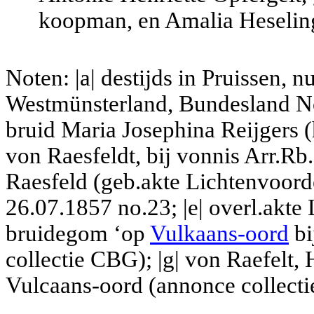
koopman, en Amalia Heselin
Noten: |a| destijds in Pruissen, 
Westmünsterland, Bundesland No
bruid Maria Josephina Reijgers (
von Raesfeldt, bij vonnis Arr.R
Raesfeld (geb.akte Lichtenvoord
26.07.1857 no.23; |e| overl.akte 
bruidegom ‘op
Vulkaans-oord
bi
collectie CBG); |g| von Raefelt
Vulcaans-oord (annonce collect