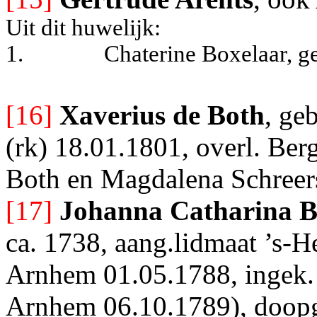
Uit dit huwelijk:
1.
Chaterine Boxelaar, g
[16]
Xaverius de Both
, ge
(rk) 18.01.1801, overl. Ber
Both en Magdalena Schreers
[17]
Johanna Catharina B
ca. 1738, aang.lidmaat ’s-
Arnhem 01.05.1788, ingek. 
Arnhem 06.10.1789), doopg