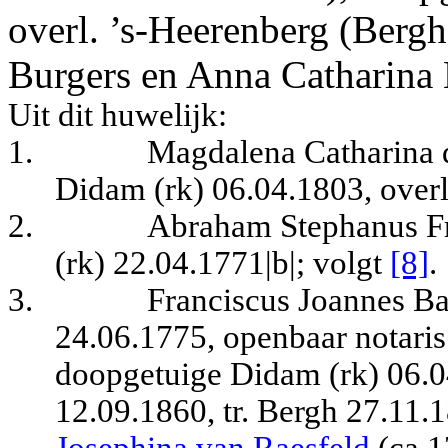
overl. ’s-Heerenberg (Bergh
Burgers en Anna Catharin
Uit dit huwelijk:
1.
Magdalena Catharina d
Didam (rk) 06.04.1803,
over
2.
Abraham Stephanus Fr
(rk) 22.04.1771|b|
; volgt
[8]
.
3.
Franciscus Joannes Ba
24.06.1775, openbaar notaris
doopgetuige
Didam (rk) 06.
12.09.1860, tr. Bergh 27.11.