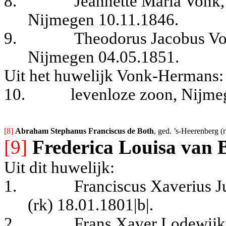
8.
Jeannette Maria Vonk,
Nijmegen 10.11.1846.
9.
Theodorus Jacobus Vo
Nijmegen 04.05.1851.
Uit het huwelijk Vonk-Hermans:
10.
levenloze zoon, Nijme
[8] 
Abraham Stephanus Franciscus de Both
, ged. 
’s-Heerenberg (
[9]
Frederica Louisa van 
Uit dit huwelijk:
1.
Franciscus Xaverius J
(rk) 18.01.1801|b|.
2.
Frans Xaver Lodewijk 