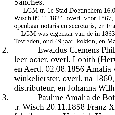
Sanches.
LGM tr. 1e Stad Doetinchem 16.0
Wisch 09.11.1824, overl. voor 1867,
openbaar notaris en secretaris, en F
–
LGM was eigenaar van de in 1863 v
Tevreden, oud 49 jaar, kokkin, en Ma
2.
Ewaldus Clemens Phili
leerlooier, overl. Lobith (He
en Aerdt 02.08.1856 Amalia v
winkelierster, overl. na 1860
distributeur, en Johanna Wil
3.
Pauline Amalia de Bot
tr. Wisch 20.11.1858 Franz X