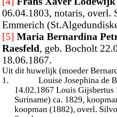
[4]
Frans Xaver Lodewijk
06.04.1803, notaris, overl. 
Emmerich (St.Algedundiske
[5]
Maria Bernardina Petr
Raesfeld
, geb. Bocholt 22.
18.06.1867.
Uit dit huwelijk (moeder Bernard
1.
Louise Josephina de B
14.02.1867 Louis Gijsbertus
Suriname) ca. 1829, koopman
koopman (1882), overl. Silvo