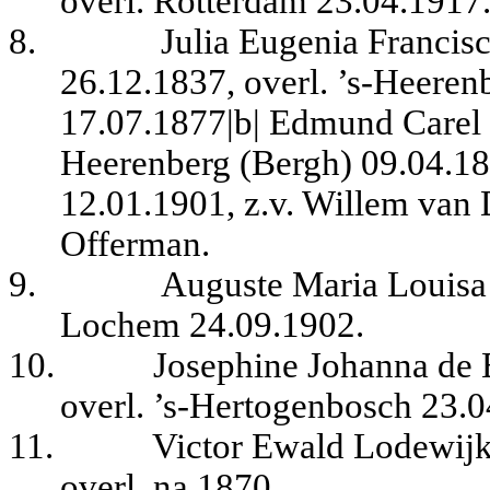
overl. Rotterdam 23.04.1917
8.
Julia Eugenia Francis
26.12.1837, overl. ’s-Heeren
17.07.1877|b| Edmund Carel 
Heerenberg (Bergh) 09.04.18
12.01.1901, z.v. Willem van 
Offerman.
9.
Auguste Maria Louisa 
Lochem 24.09.1902.
10.
Josephine Johanna de 
overl. ’s-Hertogenbosch 23.0
11.
Victor Ewald Lodewijk
overl. na 1870.