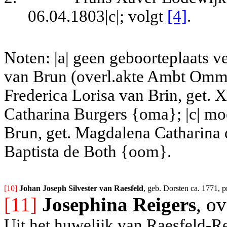
06.04.1803|c|; volgt
[4]
.
Noten: |a| geen geboorteplaats 
van Brun (overl.akte Ambt Omme
Frederica Lorisa van Brin, get.
Catharina Burgers {oma}; |c|
moe
Brun, get. Magdalena Catharina 
Baptista de Both {oom}.
[10] 
Johan Joseph Silvester van Raesfeld
, geb. Dorsten ca. 1771, 
[11]
Josephina Reigers
, o
Uit het huwelijk van Raesfeld-Re