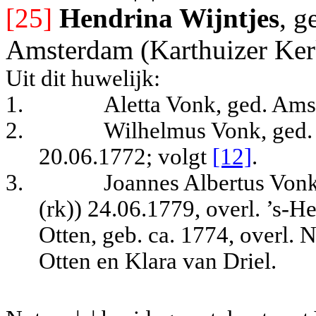
[25]
Hendrina Wijntjes
, g
Amsterdam (Karthuizer Ker
Uit dit huwelijk:
1.
Aletta Vonk, ged. Ams
2.
Wilhelmus Vonk, ged.
20.06.1772
; volgt
[12]
.
3.
Joannes Albertus Von
(rk)) 24.06.1779, overl. ’s-H
Otten, geb. ca. 1774, overl.
Otten en Klara van Driel.