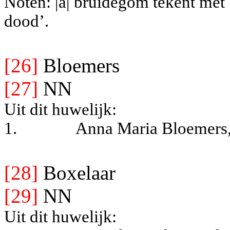
Noten: |a| bruidegom tekent met 
dood’.
[26]
Bloemers
[27]
NN
Uit dit huwelijk:
1.
Anna Maria Bloemers,
[28]
Boxelaar
[29]
NN
Uit dit huwelijk: