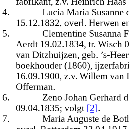
fabrikant, z.v. Heinrich Haa
4.
Lucia Maria Susanne 
15.12.1832, overl. Herwen e
5.
Clementine Susanna F
Aerdt 19.02.1834, tr. Wisch
van Ditzhuijzen, geb. ’s-Hee
boekhouder (1860), ijzerfabr
16.09.1900, z.v. Willem van 
Offerman.
6.
Zeno Johan Gerhard d
09.04.1835
; volgt
[2]
.
7.
Maria Auguste de Both