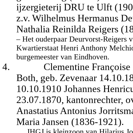
ijzergieterij DRU te Ulft (19
z.v. Wilhelmus Hermanus De
Nathalia Reinilda Reigers (1
– Het ouderpaar Deurvorst-Reigers 
Kwartierstaat Henri Anthony Melchi
burgemeester van Eindhoven.
4.
Clementine Françoise 
Both, geb. Zevenaar 14.10.18
10.10.1910 Johannes Henricu
23.07.1870, kantonrechter, ov
Anastatius Antonius Jorritsm
Maria Jansen (1836-1921).
JHGJ is kleinzoon van Hilarius J