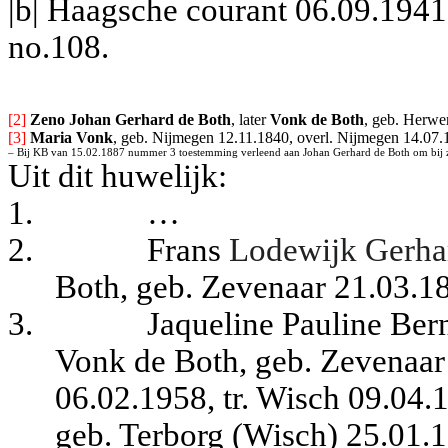
|b| Haagsche courant 06.09.194
no.108.
[2] 
Zeno Johan Gerhard de Both
, later
 Vonk de Both
, geb. Herwe
[3] 
Maria Vonk
, geb. Nijmegen 12.11.1840, overl. Nijmegen 14.07.
– 
Bij KB van 15.02.1887 nummer 3 toestemming verleend aan Johan Gerhard de Both om bij zi
Uit dit huwelijk:
1.
…
2.
Frans
Lodewijk Gerha
Both, geb. Zevenaar 21.03.1
3.
Jaqueline Pauline Ber
Vonk de Both, geb. Zevenaar
06.02.1958, tr. Wisch 09.04
geb. Terborg (Wisch) 25.01.1