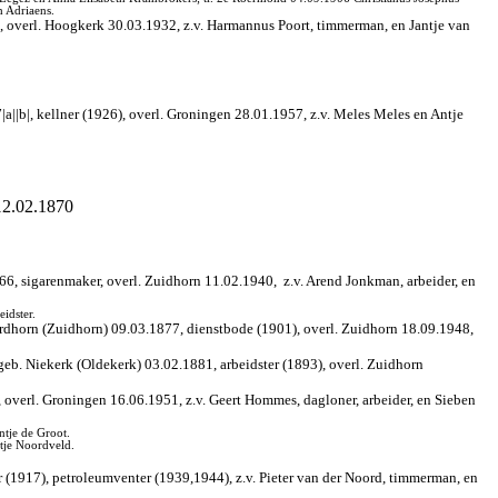
h Adriaens.
 overl. Hoogkerk 30.03.1932, z.v. Harmannus Poort, timmerman, en Jantje van
|b|, kellner (1926), overl. Groningen 28.01.1957, z.v. Meles Meles en Antje
 12.02.1870
66, sigarenmaker, overl. Zuidhorn 11.02.1940,
z.v. Arend Jonkman, arbeider, en
idster.
ordhorn (Zuidhorn) 09.03.1877, dienstbode (1901), overl. Zuidhorn 18.09.1948,
geb. Niekerk (Oldekerk) 03.02.1881, arbeidster (1893), overl. Zuidhorn
overl. Groningen 16.06.1951, z.v. Geert Hommes, dagloner, arbeider, en Sieben
ntje de Groot.
tje Noordveld.
 (1917), petroleumventer (1939,1944), z.v. Pieter van der Noord, timmerman, en