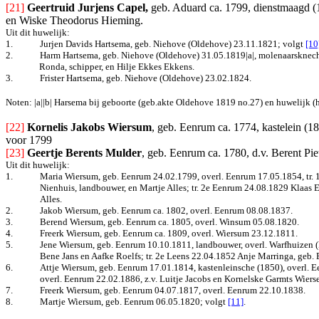
[21]
Geertruid Jurjens Capel,
geb. Aduard ca. 1799, dienstmaagd (1
en Wiske Theodorus Hieming.
Uit dit huwelijk:
1.
Jurjen Davids Hartsema, geb. Niehove (Oldehove) 23.11.1821; volgt
[10
2.
Harm Hartsema, geb. Niehove (Oldehove) 31.05.1819|a|, molenaarsknecht 
Ronda, schipper, en Hilje Ekkes Ekkens.
3.
Frister Hartsema, geb. Niehove (Oldehove) 23.02.1824.
Noten: |a||b| Ha­rsema bij geboorte (geb.akte Oldehove 1819 no.27) en huwelijk 
[22]
Kornelis Jakobs Wiersum
, geb. Eenrum ca. 1774, kastelein (1
voor 1799
[23]
Geertje Berents Mulder
, geb. Eenrum ca. 1780, d.v. Berent Pie
Uit dit huwelijk:
1.
Maria Wiersum, geb. Eenrum 24.02.1799, overl. Eenrum 17.05.1854, tr. 
Nienhuis, landbouwer, en Martje Alles; tr. 2e Eenrum 24.08.1829 Klaas 
Alles.
2.
Jakob Wiersum, geb. Eenrum ca. 1802, overl. Eenrum 08.08.1837.
3.
Berend Wiersum, geb. Eenrum ca. 1805, overl. Winsum 05.08.1820.
4.
Freerk Wiersum, geb. Eenrum ca. 1809, overl. Wiersum 23.12.1811.
5.
Jene Wiersum, geb. Eenrum 10.10.1811, landbouwer, overl. Warfhuizen (L
Bene Jans en Aafke Roelfs; tr. 2e Leens 22.04.1852 Anje Marringa, geb
6.
Attje Wiersum, geb. Eenrum 17.01.1814, kastenleinsche (1850), overl. 
overl. Eenrum 22.02.1886, z.v. Luitje Jacobs en Kornelske Garmts Wiers
7.
Freerk Wiersum, geb. Eenrum 04.07.1817, overl. Eenrum 22.10.1838.
8.
Martje Wiersum, geb. Eenrum 06.05.1820; volgt
[11]
.