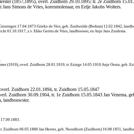
erster (1857,1895), overl. Zuidhorn 29.10.1895; tr. 2e Zuidhorn 15.0
it Jans Simons de Vries, korenmolenaar, en Eelje Jakobs Wolters.
r. Groningen 17.04.1873 Grieko de Vies, geb. Zuidwolde (Bedum) 12.02.1842, landb
cht 01.10.1917, z.v. Ekke Gerrits de Vries, landbouwer, en Anje Jans Zuidema.
.
mer (1919), overl. Zuidhorn 28.01.1919, tr. Ezinge 14.05.1910 Anje Oosta, geb. Ezi
overl. Zuidhorn 22.01.1894, tr. Zuidhorn 15.05.1847
overl. Zuidhorn 30.09.1904, tr. 1e Zuidhorn 15.05.1843 Jan Venema, 
a, landbouwster.
 17.09.1883.
r. Zuidhorn 06.05.1880 Jan Heeres, geb. Noordhorn (Zuidhorn) 16.08.1851, landbouw