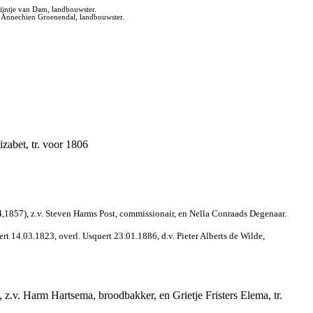
ijntje van Dam, landbouwster.
n Annechien Groenendal, landbouwster.
zabet, tr. voor 1806
44,1857), z.v. Steven Harms Post, commissionair, en Nella Conraads Degenaar.
t 14.03.1823, overl. Usquert 23.01.1886, d.v. Pieter Alberts de Wilde,
.v. Harm Hartsema, broodbakker, en Grietje Fristers Elema, tr.