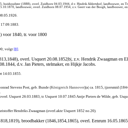
, huishoudster (1888), overl. Zuidhorn 04.03.1944, d.v. Hindrik Aldertshof, landbouwer, en Tr
05.10.1870, landbouwer, overl. Zuidhorn 08.07.1954, z.v. Geert van der Boogh, landbouwer, e
08.05.1926.
 17.09.1883.
) voor 1840, tr. voor 1800
00; volgt
[8]
.
13,1848), overl. Usquert 20.08.1852|b|, z.v. Hendrik Zwaagman en Eli
08.1844, d.v. Jan Pieters, stelmaker, en Hijkje Jacobs.
t 14.03.1855.
onrad Stevens Post, geb. Bunde (
Königreich Hannover
)|a| ca. 1815, ijzersmid (18
.
l. Usquert 26.03.1883, tr. Usquert 10.07.1845 Antje Pieters de Wilde, geb. Usquer
ristoffer Hendriks Zwaagman (overl.akte Usquert 1852 no.20).
1818,1819), broodbakker (1846,1854,1865), overl. Eenrum 16.05.1865, z