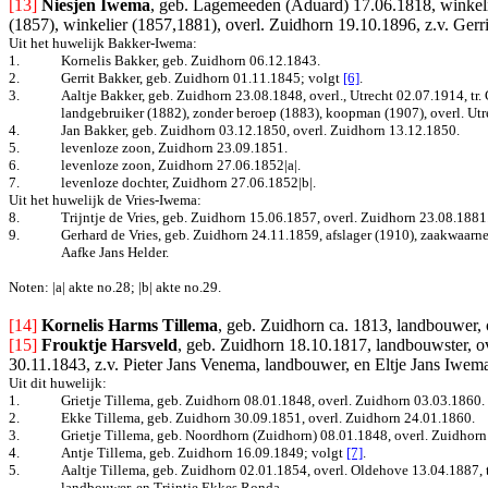
[13]
Niesjen Iwema
, geb. Lagemeeden (Aduard) 17.06.1818, winkeli
(1857), winkelier (1857,1881), overl. Zuidhorn 19.10.1896, z.v. Gerr
Uit het huwelijk Bakker-Iwema:
1.
Kornelis Bakker, geb. Zuidhorn 06.12.1843.
2.
Gerrit Bakker, geb. Zuidhorn 01.11.1845; volgt
[6]
.
3.
Aaltje Bakker, geb. Zuidhorn 23.08.1848, overl., Utrecht 02.07.1914, t
landgebruiker (1882), zonder beroep (1883), koopman (1907), overl. Utre
4.
Jan Bakker, geb. Zuidhorn 03.12.1850, overl. Zuidhorn 13.12.1850.
5.
levenloze zoon, Zuidhorn 23.09.1851.
6.
levenloze zoon, Zuidhorn 27.06.1852|a|.
7.
levenloze dochter, Zuidhorn 27.06.1852|b|.
Uit het huwelijk de Vries-Iwema:
8.
Trijntje de Vries, geb. Zuidhorn 15.06.1857, overl. Zuidhorn 23.08.1881
9.
Gerhard de Vries, geb. Zuidhorn 24.11.1859, afslager (1910), zaakwaarne
Aafke Jans Helder.
Noten: |a| akte no.28; |b| akte no.29.
[14]
Kornelis Harms Tillema
, geb. Zuidhorn ca. 1813, landbouwer, 
[15]
Frouktje Harsveld
, geb. Zuidhorn 18.10.1817, landbouwster, 
30.11.1843, z.v. Pieter Jans Venema, landbouwer, en Eltje Jans Iwem
Uit dit huwelijk:
1.
Grietje Tillema, geb. Zuidhorn 08.01.1848, overl. Zuidhorn 03.03.1860.
2.
Ekke Tillema, geb. Zuidhorn 30.09.1851, overl. Zuidhorn 24.01.1860.
3.
Grietje Tillema, geb. Noordhorn (Zuidhorn) 08.01.1848, overl. Zuidhorn
4.
Antje Tillema, geb. Zuidhorn 16.09.1849; volgt
[7]
.
5.
Aaltje Tillema, geb. Zuidhorn 02.01.1854, overl. Oldehove 13.04.1887, t
landbouwer, en Trijntje Ekkes Ronda.