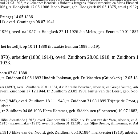
d 21.03.1908, z.v. Johannes Hendrikus Hubertus Jentgens, fabrieksarbeider, en Maria Elisabet
6), tr. Hoogkerk 17.05.1906 Jacob Poort, geb. Hoogkerk 09.05.1875, smid (1932),
Ezinge) 14.05.1886.
1), overl. Groningen 08.07.1941.
26), overl. na 1957, tr. Hoogkerk 27.11.1926 Jan Meles, geb. Eenrum 20.01.1887|a|
ij het huwelijk op 10.11.1888 (huw.akte Eenrum 1888 no.19).
870), arbeider (1886,1914), overl. Zuidhorn 28.06.1918, tr. Zuidhorn
.1933.
dhorn 07.08.1888.
, tr. Zuidhorn 01.06.1893 Hindrik Jonkman, geb. De Waarden (Grijpskerk) 12.05.18
er (1897), overl. Zuidhorn 20.01.1954, d.v. Kornelis Bosscher, arbeider, en Grietje Veltrop, arbe
verl. Zuidhorn 17.12.1944, tr. Zuidhorn 23.05.1901 Jantje van der Leest, geb. No
er (1948), overl. Zuidhorn 18.11.1948, tr. Zuidhorn 31.08.1899 Trijntje de Groot, 
idster.
, tr. Zuidhorn 04.06.1903 Harm Hommes, geb. Siddeburen (Slochteren) 10.07.1882, 
1884, dienstbode (1913), overl. Zuidhorn 08.12.1952, d.v. Folkert van der Veen, arbeider, en A
913), sigarenmaker (1917), overl. Zuidhorn 31.12.1916, z.v. Sijtse Drentje, timmerman, en Aal
6.1910 Ekke van der Noord, geb. Zuidhorn 05.10.1884, melkventer (1913), arbeider