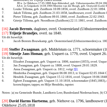
JH tr. 2e Oldehove 17.05.1888 Anje Aldertshof, geb. Uithuizermeeden 09.04.1865
AA tr. 2e Grijpskerk 14.04.1904 Meerten van der Boogh, geb. Oostwold (Leek) 
6.
Louke Tillema, geb. Zuidhorn 10.09.1856, overl. Zuidhorn 22.01.1894.
7.
Jakob Tillema, geb. Zuidhorn 21.03.1858, landbouwer, overl. Zuidhorn 
8.
Pieter Tillema, geb. Zuidhorn 09.01.1860, overl. Zuidhorn 22.02.1943.
9.
Grietje Tillema, geb. Noordhorn (Zuidhorn) 22.11.1861, overl. Zuidhorn
[16]
Jacob Berents
, dagloner, overl. Oosternieland (Uithuizermeeden
[17]
Trijntje Brandjes
, overl. na 1840.
Uit dit huwelijk:
1.
Jacob Berents Bouwkamp, geb. Oosternieland (Uithuizermeeden) ca. 18
[18]
Stoffer Zwaagman
, geb. Middelstum ca. 1771, schoenmaker (18
[19]
Stientje Jans Homan
, geb. Usquert ca. 1779, overl. Usquert 26.
Uit dit huwelijk:
1.
Elizabet Zwaagman, geb. Usquert ca. 1806, naaister (1855), overl.
Usquer
2.
Jan Zwaagman, geb. Usquert ca. 1808, overl. Usquert 29.01.1829.
3.
Anna Zwaagman, geb. Usquert ca. 1812; volgt
[9]
.
4.
Hinderika Zwaagman, geb. Usquert 06.08.1813, tr. Usquert 02.05.1844 C
5.
Hendrik Zwaagman, geb. Usquert 15.12.1816, overl. Usquert 19.06.1848
6.
Egbert Zwaagman, geb. Usquert 11.10.1818, schoenmaker (1845,1883), over
koorschipper, tapper, en Hilje Hendriks, tapster.
Noten: |a| nu Gemeinde Bunde, Landkreis Leer, Bundesland Niedersachsen; |b| Ch
[20]
David Harms Hartsema
, geb. Niehove ca. 1796, landbouwer (
Oldehove 25.05.1818