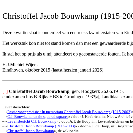
Christoffel Jacob Bouwkamp (1915-20
Deze kwartierstaat is onderdeel van een reeks kwartierstaten van Ein
Het werkstuk kon niet tot stand komen dan met een gewaardeerde bijdra
Ik stel het op prijs als u mij attendeert op geconstateerde fouten. I
H.J.Michiel Wijers
Eindhoven, oktober 2015 (laatst herzien januari 2026)
[1]
Christofffel Jacob Bouwkamp
, geb. Hoogkerk 26.06.1915, 
eindexamen hbs B Rijks HBS te Groningen 1933|a|, kandidaatsexamen
Levensberichten:
– «
Passie voor precisie : In memoriam Christoffel Jacob Bouwkamp (1915-2003)
– «
C.J. Bouwkamp en de squared squares
»
/ door J. Haubrich, in: Nieuw Archief
– «
Levensbericht C.J. Bouwkamp
» / door A.T. de Hoop, in: Levensberichten en
– «
Christoffel Jacob Bouwkamp (1915-2003)
» / door A.T. de Hoop, in: Biogra
– «
Christoffel Jacob Bouwkamp
», de.wikipedia