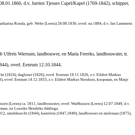
8.01.1860, d.v. Jurrien Tjesses Capel/Kapel (1769-1842), schipper,
atharina Ronda, geb. Wehe (Leens) 28.08.1830, overl. na 1884, d.v. Jan Lammerts
b Ulferts Wiersum, landbouwer, en Maria Freerks, landbouwster, tr.
,1844), overl. Eenrum 12.10.1844.
t (1824), dagloner (1826), overl. Eenrum 19.11.1826, z.v. Eildert Markus
3), overl. Eenrum 14.12.1853, z.v. Eildert Markus Nienhuis, koopman, en Matje
zen (Leens) ca. 1811, landbouwster, overl. Warfhuizen (Leens) 12.07.1849, d.v.
oopman, en Louwke Hendriks Addinga.
812, smidsknecht (1844), kastelein (1847,1849), landbouwer en molenaar (1875),