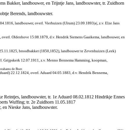
ms Bakker, landbouwer, en Trijntje Jans, landbouwster, tr. Zuidhorn
obtje Berends, landbouwster.
4.1816, landbouwer, overl. Vierhuizen (Ulrum) 23.09.1893|a|, z.v. Elze Jans
, overl. Oldenhove 15.08.1879, d.v. Hendrik Siemens Gaaikema, landbouwer, en
) 25.11.1825, broodbakker (1850,1852), landbouwer te Zevenhuizen (Leek)
verl. Grijpskerk 12.07.1911, z.v. Menno Bennema Hamming, koopman,
Abrahams de Boer.
duard) 22.12.1824, overl. Aduard 04.05.1883, d.v. Hendrik Bennema,
e Reintjes, landbouwster, tr. 1e Aduard 08.02.1812 Hindrikje Ennes
erts Wuffing; tr. 2e Zuidhorn 11.05.1817
, en Nieske Jans, landbouwster.