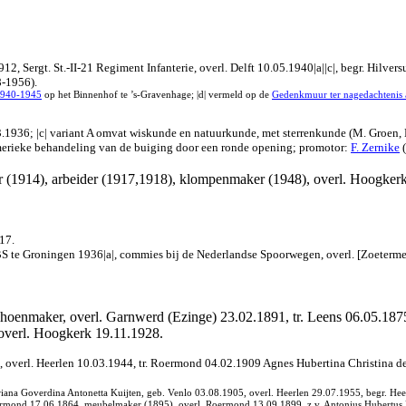
12, Sergt. St.-II-21 Regiment Infanterie, overl. Delft 10.05.1940|a||c|, begr. Hilve
8-1956).
 1940-1945
op het Binnenhof te ’s-Gravenhage; |d| vermeld op de
Gedenkmuur ter nagedachtenis a
1936; |c| variant A omvat wiskunde en natuurkunde, met sterrenkunde (M. Groen, H
umerieke behandeling van de buiging door een ronde opening; promotor:
F. Zernike
(
r (1914), arbeider (1917,1918), klompenmaker (1948), overl. Hoogkerk
17.
e Groningen 1936|a|, commies bij de Nederlandse Spoorwegen, overl. [Zoetermeer] 
choenmaker, overl. Garnwerd (Ezinge) 23.02.1891, tr. Leens 06.05.187
 overl. Hoogkerk 19.11.1928.
 overl. Heerlen 10.03.1944, tr. Roermond 04.02.1909 Agnes Hubertina Christina d
iana Goverdina Antonetta Kuijten, geb. Venlo 03.08.1905, overl. Heerlen 29.07.1955, begr. Heer
mond 17.06.1864, meubelmaker (1895), overl. Roermond 13.09.1899, z.v. Antonius Hubertus L