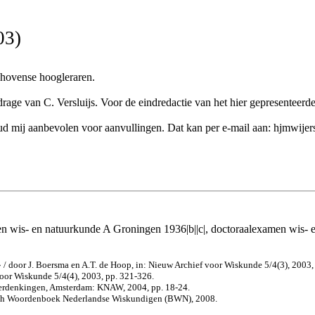
03)
dhovense hoogleraren.
ge van C. Versluijs. Voor de eindredactie van het hier gepresenteerde m
k houd mij aanbevolen voor aanvullingen. Dat kan per e-mail aan: hjmwij
 wis- en natuurkunde A Groningen 1936|b||c|, doctoraalexamen wis- e
»
/ door J. Boersma en A.T. de Hoop, in: Nieuw Archief voor Wiskunde 5/4(3), 2003,
 voor Wiskunde 5/4(4), 2003, pp. 321-326.
 herdenkingen, Amsterdam: KNAW, 2004, pp. 18-24.
fisch Woordenboek Nederlandse Wiskundigen (BWN), 2008.