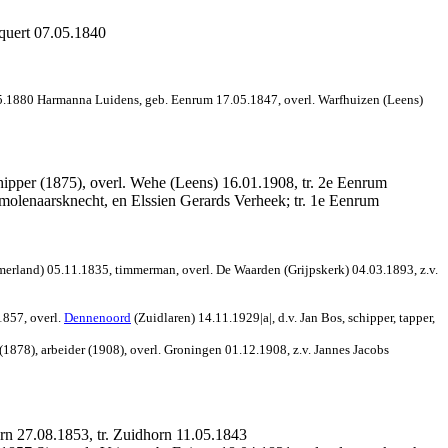
squert 07.05.1840
05.1880 Harmanna Luidens, geb. Eenrum 17.05.1847, overl. Warfhuizen (Leens)
hipper (1875), overl. Wehe (Leens) 16.01.1908, tr. 2e Eenrum
molenaarsknecht, en Elssien Gerards Verheek; tr. 1e Eenrum
merland) 05.11.1835, timmerman, overl. De Waarden (Grijpskerk) 04.03.1893, z.v.
1857, overl.
Dennenoord
(Zuidlaren) 14.11.1929|a|,
d.v. Jan Bos, schipper, tapper,
878), arbeider (1908), overl. Groningen 01.12.1908, z.v. Jannes Jacobs
rn 27.08.1853, tr. Zuidhorn 11.05.1843