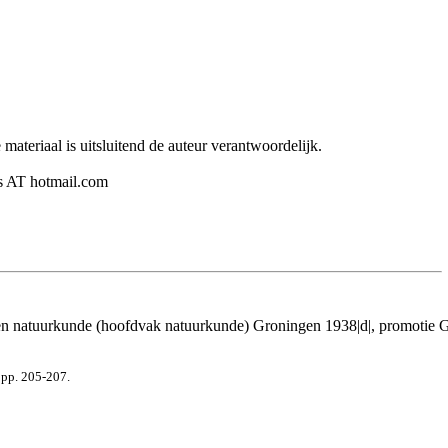
ateriaal is uitsluitend de auteur verantwoordelijk.
ers AT hotmail.com
n natuurkunde (hoofdvak natuurkunde) Groningen 1938|d|, promotie G
 pp. 205-207.