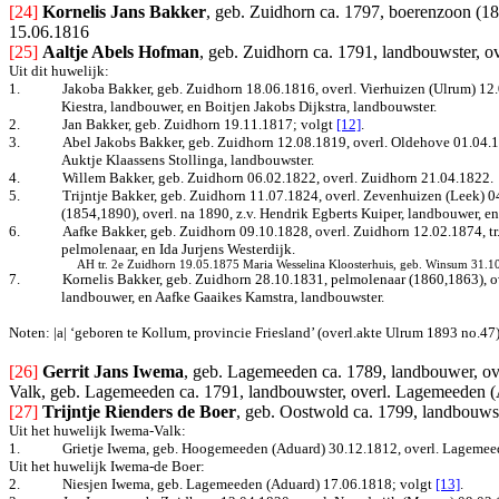
[24]
Kornelis Jans Bakker
, geb. Zuidhorn ca. 1797, boerenzoon (18
15.06.1816
[25]
Aaltje Abels Hofman
, geb. Zuidhorn ca. 1791, landbouwster, 
Uit dit huwelijk:
1.
Jakoba Bakker, geb. Zuidhorn 18.06.1816, overl. Vierhuizen (Ulrum) 12.0
Kiestra, landbouwer, en Boitjen Jakobs Dijkstra, landbouwster.
2.
Jan Bakker, geb. Zuidhorn 19.11.1817; volgt
[12]
.
3.
Abel Jakobs Bakker, geb. Zuidhorn 12.08.1819, overl. Oldehove 01.04.
Auktje Klaassens Stollinga, landbouwster.
4.
Willem Bakker, geb. Zuidhorn 06.02.1822, overl. Zuidhorn 21.04.1822.
5.
Trijntje Bakker, geb. Zuidhorn 11.07.1824, overl. Zevenhuizen (Leek) 
(1854,1890), overl. na 1890, z.v. Hendrik Egberts Kuiper, landbouwer, e
6.
Aafke Bakker, geb. Zuidhorn 09.10.1828, overl. Zuidhorn 12.02.1874, 
pelmolenaar, en Ida Jurjens Westerdijk.
AH tr. 2e Zuidhorn 19.05.1875 Maria Wesselina Kloosterhuis, geb. Winsum 31.10.
7.
Kornelis Bakker, geb. Zuidhorn 28.10.1831, pelmolenaar (1860,1863), 
landbouwer, en Aafke Gaaikes Kamstra, landbouwster.
Noten: |a| ‘geboren te Kollum, provincie Friesland’ (overl.akte Ulrum 1893 no.47
[26]
Gerrit Jans Iwema
, geb. Lagemeeden ca. 1789, landbouwer, ov
Valk, geb. Lagemeeden ca. 1791, landbouwster, overl. Lagemeeden (A
[27]
Trijntje Rienders de Boer
, geb. Oostwold ca. 1799, landbouwst
Uit het huwelijk Iwema-Valk:
1.
Grietje Iwema, geb. Hoogemeeden (Aduard) 30.12.1812, overl. Lagemee
Uit het huwelijk Iwema-de Boer:
2.
Niesjen Iwema, geb. Lagemeeden (Aduard) 17.06.1818; volgt
[13]
.