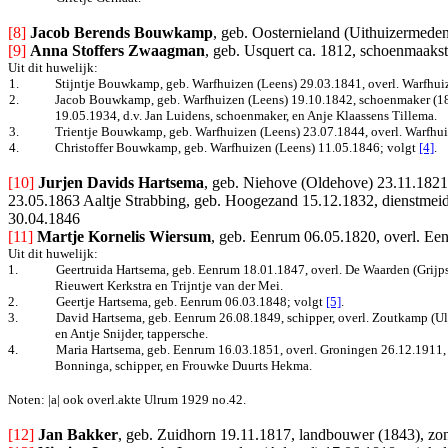
[8]
Jacob Berends Bouwkamp
, geb. Oosternieland (Uithuizermeden
[9]
Anna Stoffers Zwaagman
, geb. Usquert ca. 1812, schoenmaakst
Uit dit huwelijk:
1.
Stijntje Bouwkamp, geb. Warfhuizen (Leens) 29.03.1841, overl. Warfhui
2.
Jacob Bouwkamp, geb. Warfhuizen (Leens) 19.10.1842, schoenmaker (1880
19.05.1934, d.v. Jan Luidens, schoenmaker, en Anje Klaassens Tillema.
3.
Trientje Bouwkamp, geb. Warfhuizen (Leens) 23.07.1844, overl. Warfhui
4.
Christoffer Bouwkamp, geb. Warfhuizen (Leens) 11.05.1846; volgt
[4]
.
[10]
Jurjen Davids Hartsema
, geb. Niehove (Oldehove) 23.11.1821,
23.05.1863 Aaltje Strabbing, geb. Hoogezand 15.12.1832, dienstmeid 
30.04.1846
[11]
Martje Kornelis Wiersum
, geb. Eenrum 06.05.1820, overl. Ee
Uit dit huwelijk:
1.
Geertruida Hartsema, geb. Eenrum 18.01.1847, overl. De Waarden (Grijps
Rieuwert Kerkstra en Trijntje van der Mei.
2.
Geertje Hartsema, geb. Eenrum 06.03.1848; volgt
[5]
.
3.
David Hartsema, geb. Eenrum 26.08.1849, schipper, overl. Zoutkamp (U
en Antje Snijder, tappersche.
4.
Maria Hartsema, geb. Eenrum 16.03.1851, overl. Groningen 26.12.1911, t
Bonninga, schipper, en Frouwke Duurts Hekma.
Noten: |a| ook overl.akte Ulrum 1929 no.42.
[12]
Jan Bakker
, geb. Zuidhorn 19.11.1817, landbouwer (1843), zon