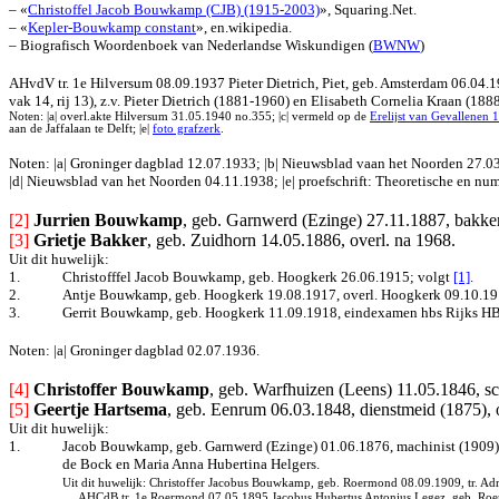
– «
Christoffel Jacob Bouwkamp (CJB) (1915-2003)
», Squaring.Net.
– «
Kepler-Bouwkamp constant
», en.wikipedia.
– Biografisch Woordenboek van Nederlandse Wiskundigen (
BWNW
)
AHvdV
tr. 1e Hilversum 08.09.1937 Pieter Dietrich, Piet, geb. Amsterdam 06.04.19
vak 14, rij 13), z.v. Pieter Dietrich (1881-1960) en Elisabeth Cornelia Kraan (188
Noten: |a| overl.akte Hilversum 31.05.1940 no.355;
|c| vermeld op de
Erelijst van Gevallenen
aan de Jaffalaan te Delft; |e|
foto grafzerk
.
Noten: |a| Groninger dagblad 12.07.1933; |b| Nieuwsblad vaan het Noorden 27.03.
|d| Nieuwsblad van het Noorden 04.11.1938; |e| proefschrift: Theoretische en n
[2] 
Jurrien Bouwkamp
, geb. Garnwerd (Ezinge) 27.11.1887, bakke
[3] 
Grietje Bakker
, geb. Zuidhorn 14.05.1886, overl. na 1968.
Uit dit huwelijk:
1.
Christofffel Jacob Bouwkamp, geb. Hoogkerk 26.06.1915; volgt 
[1]
.
2.
Antje Bouwkamp, geb. Hoogkerk 19.08.1917, overl. Hoogkerk 09.10.19
3.
Gerrit Bouwkamp, geb. Hoogkerk 11.09.1918, eindexamen hbs Rijks HBS t
Noten: |a| Groninger dagblad 02.07.1936.
[4]
Christoffer Bouwkamp
, geb. Warfhuizen (Leens) 11.05.1846, s
[5]
Geertje Hartsema
, geb. Eenrum 06.03.1848, dienstmeid (1875),
Uit dit huwelijk:
1.
Jacob Bouwkamp, geb. Garnwerd (Ezinge) 01.06.1876, machinist (1909),
de Bock en Maria Anna Hubertina Helgers.
Uit dit huwelijk: Christoffer Jacobus Bouwkamp, geb. Roermond 08.09.1909, tr. Adr
AHCdB tr. 1e Roermond 07.05.1895 Jacobus Hubertus Antonius Legez, geb. Roer