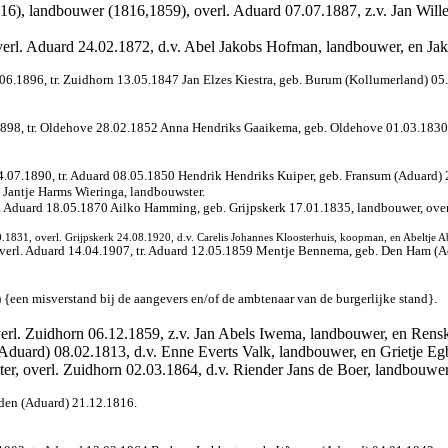
16), landbouwer (1816,1859), overl. Aduard 07.07.1887, z.v. Jan Wille
overl. Aduard 24.02.1872, d.v. Abel Jakobs Hofman, landbouwer, en Jak
6.1896, tr. Zuidhorn 13.05.1847 Jan Elzes Kiestra, geb. Burum (Kollumerland) 05.0
1898, tr. Oldehove 28.02.1852 Anna Hendriks Gaaikema, geb. Oldehove 01.03.1830
04.07.1890, tr. Aduard 08.05.1850 Hendrik Hendriks Kuiper, geb. Fransum (Aduard
n Jantje Harms Wieringa, landbouwster.
tr. Aduard 18.05.1870 Ailko Hamming, geb. Grijpskerk 17.01.1835, landbouwer, o
1831, overl. Grijpskerk 24.08.1920, d.v. Carelis Johannes Kloosterhuis, koopman, en Abeltje 
overl. Aduard 14.04.1907, tr. Aduard 12.05.1859 Mentje Bennema, geb. Den Ham (A
) {een misverstand bij de aangevers en/of de ambtenaar van de burgerlijke stand}.
erl. Zuidhorn 06.12.1859, z.v. Jan Abels Iwema, landbouwer, en Rensk
duard) 08.02.1813, d.v. Enne Everts Valk, landbouwer, en Grietje Egb
er, overl. Zuidhorn 02.03.1864, d.v. Riender Jans de Boer, landbouwer
den (Aduard) 21.12.1816.