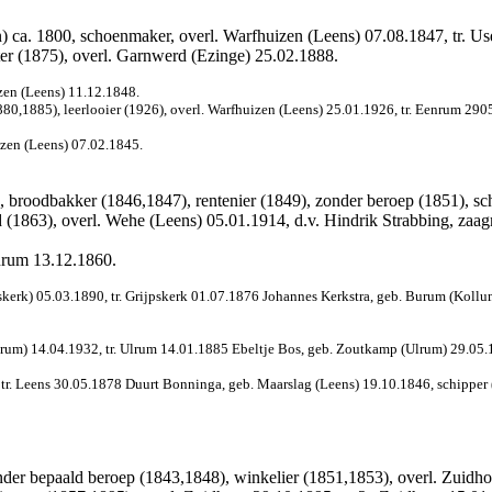
) ca. 1800, schoenmaker, overl. Warfhuizen (Leens) 07.08.1847, tr. U
er (1875), overl. Garnwerd (Ezinge) 25.02.1888.
zen (Leens) 11.12.1848.
,1885), leerlooier (1926), overl. Warfhuizen (Leens) 25.01.1926, tr. Eenrum 29
zen (Leens) 07.02.1845.
 broodbakker (1846,1847), rentenier (1849), zonder beroep (1851), sc
(1863), overl. Wehe (Leens) 05.01.1914, d.v. Hindrik Strabbing, zaag
nrum 13.12.1860.
kerk) 05.03.1890, tr. Grijpskerk 01.07.1876 Johannes Kerkstra, geb. Burum (Kollu
lrum) 14.04.1932, tr. Ulrum 14.01.1885
Ebeltje Bos, geb. Zoutkamp (Ulrum) 29.05.
r. Leens 30.05.1878 Duurt Bonninga, geb. Maarslag (Leens) 19.10.1846, schipper (1
der bepaald beroep (1843,1848), winkelier (1851,1853), overl. Zuidho