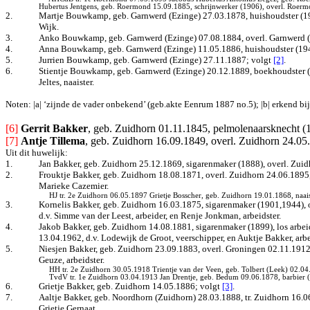
Hubertus Jentgens, geb. Roermond 15.09.1885, schrijnwerker (1906), overl. Roermon
2.
Martje Bouwkamp, geb. Garnwerd (Ezinge) 27.03.1878, huishoudster (190
Wijk.
3.
Anko Bouwkamp, geb. Garnwerd (Ezinge) 07.08.1884, overl. Garnwerd (
4.
Anna Bouwkamp, geb. Garnwerd (Ezinge) 11.05.1886, huishoudster (194
5.
Jurrien Bouwkamp, geb. Garnwerd (Ezinge) 27.11.1887; volgt
[2]
.
6.
Stientje Bouwkamp, geb. Garnwerd (Ezinge) 20.12.1889, boekhoudster (19
Jeltes, naaister.
Noten: |a| ‘zijnde de vader onbekend’ (geb.akte Eenrum 1887 no.5); |b| erkend b
[6]
Gerrit Bakker
, geb. Zuidhorn 01.11.1845, pelmolenaarsknecht (1
[7]
Antje Tillema
, geb. Zuidhorn 16.09.1849, overl. Zuidhorn 24.05
Uit dit huwelijk:
1.
Jan Bakker, geb. Zuidhorn 25.12.1869, sigarenmaker (1888), overl. Zui
2.
Frouktje Bakker, geb. Zuidhorn 18.08.1871, overl. Zuidhorn 24.06.1895
Marieke Cazemier.
HJ tr. 2e Zuidhorn 06.05.1897 Grietje Bosscher, geb. Zuidhorn 19.01.1868, naaist
3.
Kornelis Bakker, geb. Zuidhorn 16.03.1875, sigarenmaker (1901,1944), o
d.v. Simme van der Leest, arbeider, en Renje Jonkman, arbeidster.
4.
Jakob Bakker, geb. Zuidhorn 14.08.1881, sigarenmaker (1899), los arbeid
13.04.1962, d.v. Lodewijk de Groot, veerschipper, en Auktje Bakker, arbe
5.
Niesjen Bakker, geb. Zuidhorn 23.09.1883, overl. Groningen 02.11.1912
Geuze, arbeidster.
HH tr. 2e Zuidhorn 30.05.1918 Trientje van der Veen, geb. Tolbert (Leek) 02.04.
TvdV tr. 1e Zuidhorn 03.04.1913 Jan Drentje, geb. Bedum 09.06.1878, barbier (1
6.
Grietje Bakker, geb. Zuidhorn 14.05.1886; volgt
[3]
.
7.
Aaltje Bakker, geb. Noordhorn (Zuidhorn) 28.03.1888, tr. Zuidhorn 16.0
Grietje Gernaat.