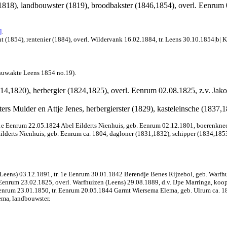
818), landbouwster (1819), broodbakster (1846,1854), overl. Eenrum 0
]
.
(1854), rentenier (1884), overl. Wildervank 16.02.1884, tr. Leens 30.10.1854|b| K
(huw.akte Leens 1854 no.19).
814,1820), herbergier (1824,1825), overl. Eenrum 02.08.1825, z.v. Jako
ters Mulder en Attje Jenes, herbergierster (1829), kasteleinsche (1837
1e Eenrum 22.05.1824 Abel Eilderts Nienhuis, geb. Eenrum 02.12.1801, boerenknech
Eilderts Nienhuis, geb. Eenrum ca. 1804, dagloner (1831,1832), schipper (1834,185
eens) 03.12.1891, tr. 1e Eenrum 30.01.1842 Berendje Benes Rijzebol, geb. Warfhui
. Eenrum 23.02.1825, overl. Warfhuizen (Leens) 29.08.1889, d.v. IJpe Marringa, k
Eenrum 23.01.1850, tr. Eenrum 20.05.1844 Garmt Wiersema Elema, geb. Ulrum ca. 1
ema, landbouwster.