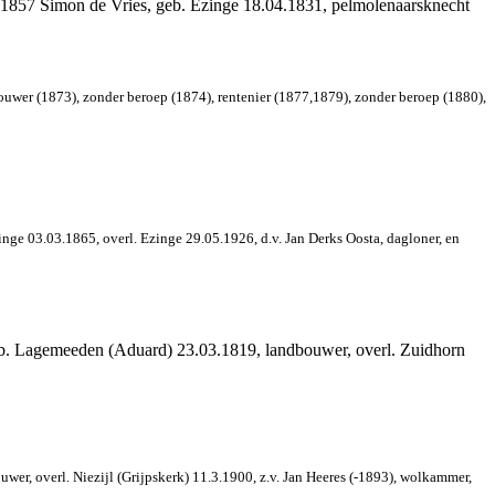
1.1857 Simon de Vries, geb. Ezinge 18.04.1831, pelmolenaarsknecht
ouwer (1873), zonder beroep (1874), rentenier (1877,1879), zonder beroep (1880),
nge 03.03.1865, overl. Ezinge 29.05.1926, d.v. Jan Derks Oosta, dagloner, en
geb. Lagemeeden (Aduard) 23.03.1819, landbouwer, overl. Zuidhorn
er, overl. Niezijl (Grijpskerk) 11.3.1900, z.v. Jan Heeres (-1893), wolkammer,