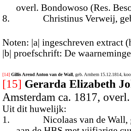
overl. Bondowoso (Res. Beso
8.
Christinus Verweij, g
Noten: |a| ingeschreven extract
|b| proefschrift: De waarneminge
[14] 
Gillis Arend Anton van de Wall
, geb. Arnhem 15.12.1814, koo
[15]
Gerarda Elizabeth J
Amsterdam ca. 1817, overl.
Uit dit huwelijk:
1.
Nicolaas van de Wall, 
aan de HBS met vijfjarige c