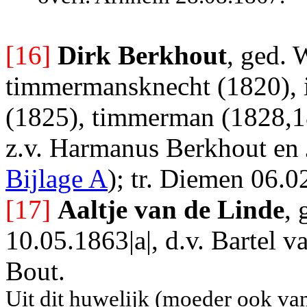
[16]
Dirk Berkhout
, ged. 
timmermansknecht (1820), in
(1825), timmerman (1828,18
z.v. Harmanus Berkhout en
Bijlage A
); tr. Diemen 06.
[17]
Aaltje van de Linde
, 
10.05.1863|a|, d.v. Bartel v
Bout.
Uit dit huwelijk (moeder ook va