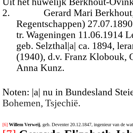
Uit het huwelijk Berkhout-Ovink
2.
Gerard Mari Berkhout
Regentschappen) 27.07.1890,
tr. Wageningen 11.06.1914 L
geb. Selzthal|a| ca. 1894, le
(1940), d.v. Franz Klobouk, 
Anna Kunz.
Noten: |a| nu in Bundesland Stei
Bohemen, Tsjechië.
[6] 
Willem Verweij
, geb. Deventer 20.12.1847, ingenieur van de wate