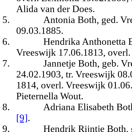
Alida van der Does.
5.
Antonia Both, ged. Vr
09.03.1885.
6.
Hendrika Anthonetta B
Vreeswijk 17.06.1813, overl.
7.
Jannetje Both, geb. Vr
24.02.1903, tr. Vreeswijk 08
1814, overl. Vreeswijk 01.06
Pieternella Wout.
8.
Adriana Elisabeth Bot
[9]
.
9.
Hendrik Rijntje Both, 