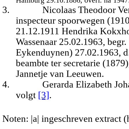
Hamburg 29.10.1886, overl. na 1947
3.
Nicolaas Theodoor Ver
inspecteur spoorwegen (1910)
21.12.1911 Hendrika Kokxhoo
Wassenaar 25.02.1963, begr.
Eykenduynen) 27.02.1963, d
beambte ter secretarie (1879
Jannetje van Leeuwen.
4.
Gerarda Elizabeth Joh
volgt
[3]
.
Noten: |a| ingeschreven extract 