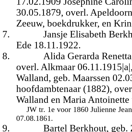
17.02.1909 Josephine Caroli
30.05.1879, overl. Apeldoor
Zeeuw, boekdrukker, en Krin
7.
Jansje Elisabeth Berkh
Ede 18.11.1922.
8.
Alida Gerarda Renetta
overl. Alkmaar 06.11.1915|a|
Walland, geb. Maarssen 02.0
hoofdambtenaar (1882), overl
Walland en Maria Antoinette 
JW tr. 1e voor 1860 Julienne Jea
07.08.1861.
9.
Bartel Berkhout, geb.