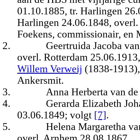
01.10.1885, tr. Harlingen 26.
Harlingen 24.06.1848, overl.
Foekens, commissionair, en M
2.
Geertruida Jacoba van
overl. Rotterdam 25.06.1913
Willem Verweij
(1838-1913), 
Ankersmit.
3.
Anna Herberta van de
4.
Gerarda Elizabeth Joh
03.06.1849
; volgt
[7]
.
5.
Helena Margaretha va
overl. Arnhem 28.08.1867.