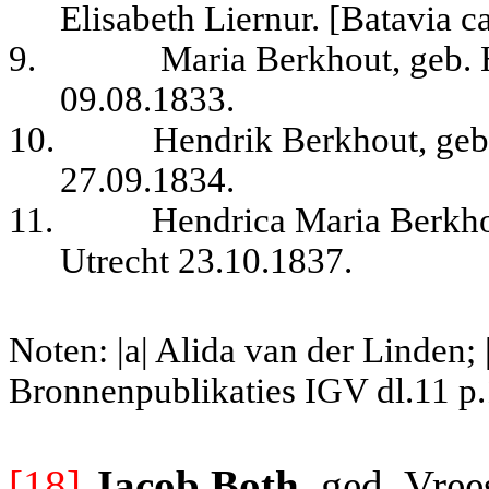
Elisabeth Liernur. [Batavia 
9.
Maria Berkhout, geb. 
09.08.1833.
10.
Hendrik Berkhout, geb.
27.09.1834.
11.
Hendrica Maria Berkhou
Utrecht 23.10.1837.
Noten: |a| Alida van der Linden; 
Bronnenpublikaties IGV dl.11 p.
[18]
Jacob Both
, ged. Vre