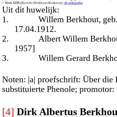
– Werk ADB (
Borsche-Berkhout-Reaktion)
: 
de.wikipedia
Uit dit huwelijk:
1.
Willem Berkhout, geb.
17.04.1912.
2.
Albert Willem Berkhou
1957]
3.
Willem Gerard Berkhou
Noten: |a| proefschrift: Über d
substituierte Phenole; promotor:
[4]
Dirk Albertus Berkhou