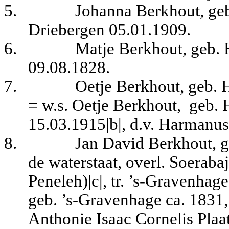
5.
Johanna Berkhout, geb
Driebergen 05.01.1909.
6.
Matje Berkhout, geb. 
09.08.1828.
7.
Oetje Berkhout, geb. 
= w.s. Oetje Berkhout,
geb. 
15.03.1915|b|, d.v. Harmanus
8.
Jan David Berkhout, g
de waterstaat, overl. Soeraba
Peneleh)|c|, tr. ’s-Gravenhag
geb. ’s-Gravenhage ca. 1831,
Anthonie Isaac Cornelis Plaa