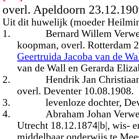
overl. Apeldoorn 23.12.190
Uit dit huwelijk (moeder Heilmi
1.
Bernard Willem Verwei
koopman, overl. Rotterdam 2
Geertruida Jacoba van de Wa
van de Wall en Gerarda Eliza
2.
Hendrik Jan Christiaa
overl. Deventer 10.08.1908.
3.
levenloze dochter, De
4.
Abraham Johan Verwei
Utrecht 18.12.1874|b|, wis- e
middelbaar onderwijs te Mees