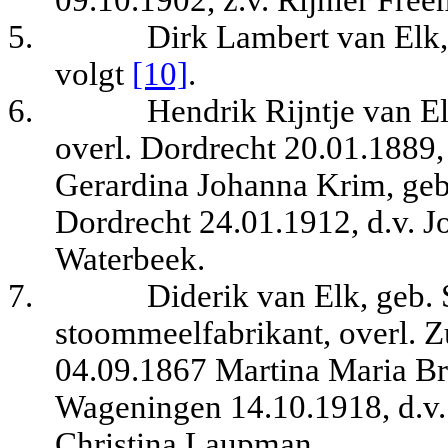
09.10.1902, z.v. Rijnier Fre
5.
Dirk Lambert van Elk,
volgt
[10]
.
6.
Hendrik Rijntje van E
overl. Dordrecht 20.01.1889,
Gerardina Johanna Krim, geb
Dordrecht 24.01.1912, d.v. 
Waterbeek.
7.
Diderik van Elk, geb
stoommeelfabrikant, overl. Z
04.09.1867 Martina Maria Br
Wageningen 14.10.1918, d.v.
Christina Laupman.