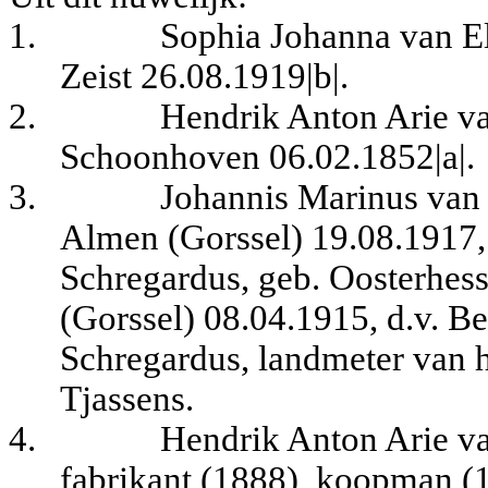
1.
Sophia Johanna van El
Zeist 26.08.1919|b|.
2.
Hendrik Anton Arie va
Schoonhoven 06.02.1852|a|.
3.
Johannis Marinus van 
Almen (Gorssel) 19.08.1917,
Schregardus, geb. Oosterhess
(Gorssel) 08.04.1915, d.v. B
Schregardus, landmeter van h
Tjassens.
4.
Hendrik Anton Arie va
fabrikant (1888), koopman (