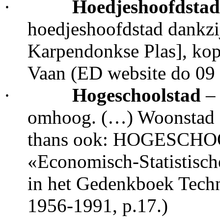
·
Hoedjeshoofdsta
hoedjeshoofdstad dankzi
Karpendonkse Plas], kop 
Vaan (ED website do 09
·
Hogeschoolstad
– 
omhoog. (…) Woonstad - 
thans ook: HOGESCHOOL
«Economisch-Statistisch
in het Gedenkboek Techn
1956-1991, p.17.)