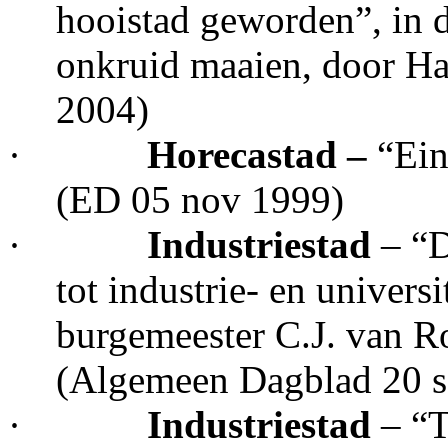
hooistad geworden”, in 
onkruid maaien, door H
2004)
·
Horecastad –
“Ein
(ED 05 nov 1999)
·
Industriestad
– “D
tot industrie- en universi
burgemeester C.J. van R
(Algemeen Dagblad 20 s
·
Industriestad
– “T