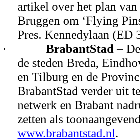
artikel over het plan va
Bruggen om ‘Flying Pins
Pres. Kennedylaan (ED 
·
BrabantStad
– De
de steden Breda, Eindh
en Tilburg en de Provin
BrabantStad verder uit t
netwerk en Brabant nadru
zetten als toonaangevend
www.brabantstad.nl
.