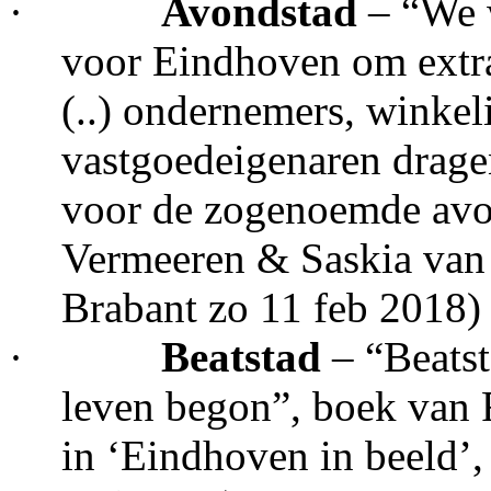
·
Avondstad
– “We w
voor Eindhoven om extra
(..) ondernemers, winkeli
vastgoedeigenaren drage
voor de zogenoemde avon
Vermeeren & Saskia van 
Brabant zo 11 feb 2018)
·
Beatstad
– “Beats
leven begon”, boek van 
in ‘Eindhoven in beeld’