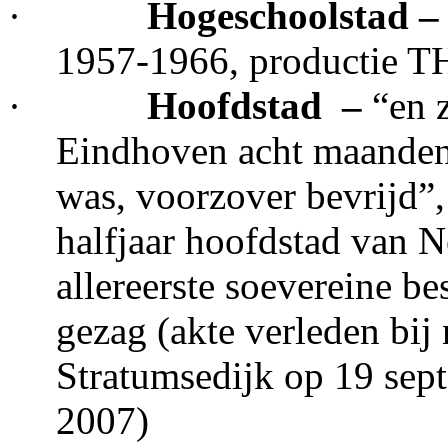
·
Hogeschoolstad –
1957-1966, productie T
·
Hoofdstad ­ –
“en z
Eindhoven acht maanden 
was, voorzover bevrijd”,
halfjaar hoofdstad van 
allereerste soevereine b
gezag (akte verleden bij
Stratumsedijk op 19 sep
2007)