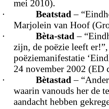
mei 2010).
·
Beatstad
– “Eindh
Marjolein van Hoof (Gr
·
Bèta-stad
– “Eind
zijn, de poëzie leeft er!”
poëziemanifestatie ‘Eind
24 november 2002 (ED d
·
Bètastad
– “Ander
waarin vanouds her de t
aandacht hebben gekregen