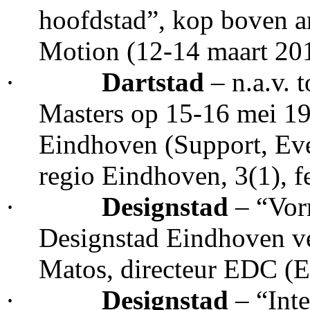
hoofdstad”, kop boven a
Motion (12-14 maart 20
·
Dartstad
– n.a.v. 
Masters op 15-16 mei 19
Eindhoven (Support, Ev
regio Eindhoven, 3(1), f
·
Designstad
– “Vor
Designstad Eindhoven v
Matos, directeur EDC (E
·
Designstad
– “Int