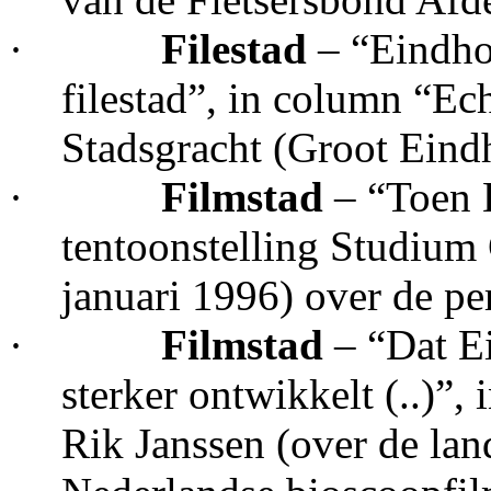
·
Filestad
– “Eindho
filestad”, in column “Ec
Stadsgracht (Groot Ein
·
Filmstad
– “Toen 
tentoonstelling Studium
januari 1996) over de p
·
Filmstad
– “Dat E
sterker ontwikkelt (..)”,
Rik Janssen (over de lan