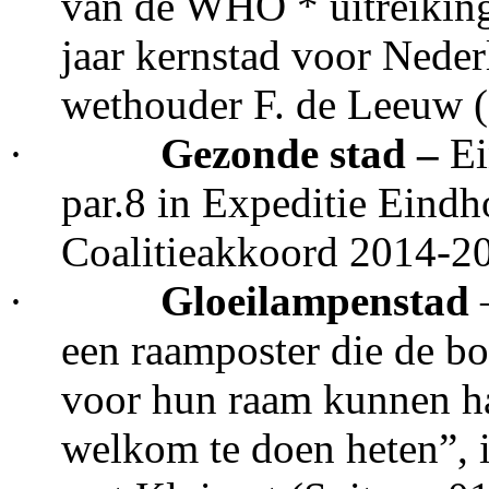
van de WHO * uitreiking v
jaar kernstad voor Neder
wethouder F. de Leeuw 
·
Gezonde stad –
Ei
par.8 in Expeditie Eindh
Coalitieakkoord 2014-2
·
Gloeilampenstad
een raamposter die de bo
voor hun raam kunnen ha
welkom te doen heten”, in