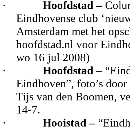
·
Hoofdstad –
Colum
Eindhovense club ‘nieuw
Amsterdam met het opsc
hoofdstad.nl voor Eindh
wo 16 jul 2008)
·
Hoofdstad –
“Eind
Eindhoven”, foto’s door
Tijs van den Boomen, v
14-7.
·
Hooistad –
“Eindho