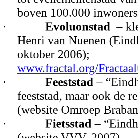
boven 100.000 inwoners
·
Evoluonstad
– kl
Henri van Nuenen (Eindh
oktober 2006);
www.fractal.org/Fractaa
·
Feeststad
– “Eindh
feeststad, maar ook de r
(website Omroep Brabant
·
Fietsstad
– “Eindho
(website VVV, 2007)