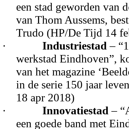
een stad geworden van d
van Thom Aussems, best
Trudo (HP/De Tijd 14 f
·
Industriestad
– “1
werkstad Eindhoven”, kop
van het magazine ‘Beelde
in de serie 150 jaar lev
18 apr 2018)
·
Innovatiestad
– “
een goede band met Eind