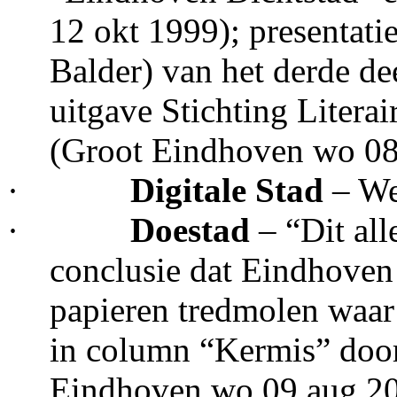
12 okt 1999); presentati
Balder) van het derde d
uitgave Stichting Liter
(Groot Eindhoven wo 08
·
Digitale Stad
– We
·
Doestad
– “Dit all
conclusie dat Eindhoven
papieren tredmolen waar 
in column “Kermis” door
Eindhoven wo 09 aug 2