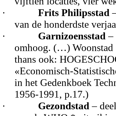
vijftien locaties, vier 
·
Frits Philipsstad
van de honderdste verjaa
·
Garnizoensstad
– 
omhoog. (…) Woonstad - 
thans ook: HOGESCHOOL
«Economisch-Statistisch
in het Gedenkboek Techn
1956-1991, p.17.)
·
Gezondstad
– dee