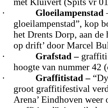
met Kluivert (Spits vr 0
·
Gloeilampenstad
gloeilampenstad”, kop b
het Drents Dorp, aan de
op drift’ door Marcel Bu
·
Grafstad –
graffit
hoogte van nummer 42 (
·
Graffitistad –
“Dyn
groot graffitifestival ver
Arena’ Eindhoven weer op