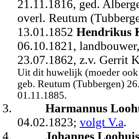
21.11.1816, ged. Alberge
overl. Reutum (Tubberge
13.01.1852
Hendrikus 
06.10.1821, landbouwer,
23.07.1862, z.v. Gerrit 
Uit dit huwelijk (moeder oo
geb. Reutum (Tubbergen) 26
01.11.1885.
3.
Harmannus Looh
04.02.1823;
volgt V.a
.
4.
Johannes Loohui