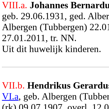
VIII.a.
Johannes Bernardu
geb. 29.06.1931, ged. Albe
Albergen (Tubbergen) 22.01
27.01.2011,
tr. NN
.
Uit dit huwelijk kinderen.
VII.b.
Hendrikus Gerardu
VI.a
,
geb. Albergen (Tubbe
(rk) 09.07.1907,
overl. 12.