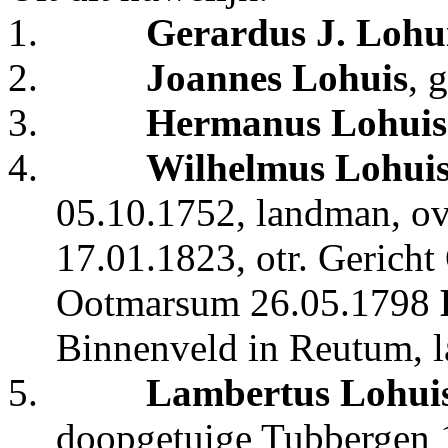
1.
Gerardus J. Lohu
2.
Joannes Lohuis
, 
3.
Hermanus Lohuis
4.
Wilhelmus Lohui
05.10.1752, landman, o
17.01.1823, otr. Gericht
Ootmarsum 26.05.1798
Binnenveld in Reutum, la
5.
Lambertus Lohui
doopgetuige Tubbergen 