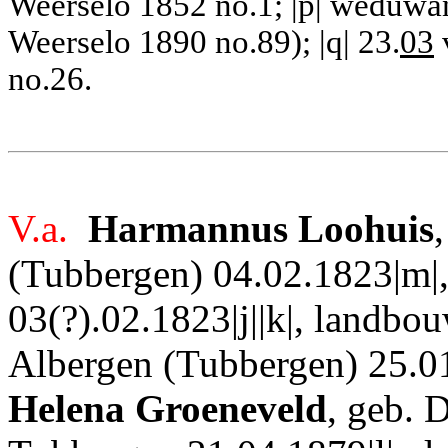
Weerselo 1852 no.1; |p| weduwa
Weerselo 1890 no.89); |q| 23.
03
no.26.
V.a.
Harmannus Loohuis
(Tubbergen) 04.02.1823|m|,
03(?).02.1823|j||k|, landbo
Albergen (Tubbergen) 25.01
Helena Groeneveld
, geb. 