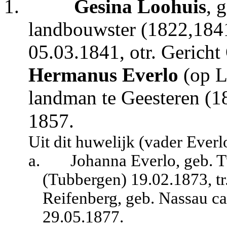
1.
Gesina Loohuis
, 
landbouwster (1822,1841
05.03.1841, otr. Gerich
Hermanus Everlo
(op L
landman te Geesteren (1
1857.
Uit dit huwelijk (vader Everl
a.
Johanna Everlo, geb. T
(Tubbergen) 19.02.1873, t
Reifenberg, geb. Nassau ca
29.05.1877.