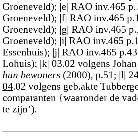
Groeneveld); |e| RAO inv.465 p.
Groeneveld); |f| RAO inv.465 p.
Groeneveld); |g| RAO inv.465 p.
Groeneveld); |i| RAO inv.465 p.
Essenhuis); |j| RAO inv.465 p.43
Lohuis); |k| 03.02 volgens Joha
hun bewoners
(2000), p.51; |l| 
04
.02 volgens geb.akte Tubberg
comparanten {waaronder de vade
te zijn’).