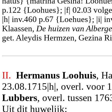
natus} {matrina Gesina! Loohues}
p.122 {Loohues}; |f| 02.03 volge
|h| inv.460 p.67 {Loehues}; |i| i
Klaassen,
De huizen van Alberg
get. Aleydis Hermzen, Gezina Ri
II.
Hermanus Loohuis
, H
23.08.1715|h|, overl. voor 
Lubbers
, overl. tussen 17
Uit dit huwelijk: