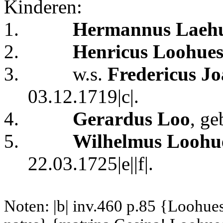
Kinderen:
1.
Hermannus Laehu
2.
Henricus Loohue
3.
w.s.
Fredericus J
03.12.1719|c|.
4.
Gerardus Loo
, ge
5.
Wilhelmus Loohu
22.03.1725|e||f|.
Noten: |b| inv.460 p.85 {Loohues