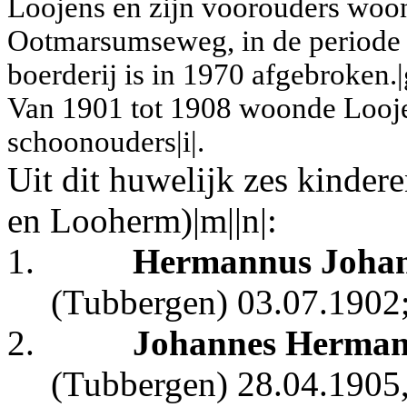
Loojens en zijn voorouders woon
Ootmarsumseweg, in de periode
boerderij is in 1970 afgebroken.|
Van 1901 tot 1908 woonde Looje
schoonouders|i|.
Uit dit huwelijk zes kinde
en Looherm)|m||n|:
1.
Hermannus Johan
(Tubbergen) 03.07.1902
2.
Johannes Herman
(Tubbergen) 28.04.1905,