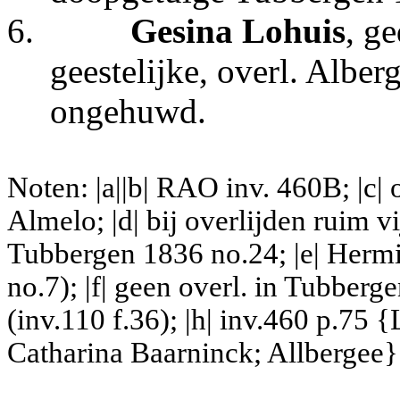
6.
Gesina Lohuis
, g
geestelijke, overl. Albe
ongehuwd.
Noten: |a||b| RAO inv. 460B; |c|
Almelo; |d| bij overlijden ruim v
Tubbergen 1836 no.24; |e| Hermi
no.7); |f| geen overl. in Tubber
(inv.110 f.36);
|h| inv.460 p.75 {
Catharina Baarninck; Allbergee}