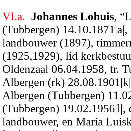
VI.a.
Johannes Lohuis
, “
(Tubbergen) 14.10.1871|a|, 
landbouwer (1897), timmer
(1925,1929), lid kerkbestuur
Oldenzaal 06.04.1958, tr. T
Albergen (rk) 28.08.1901|k
Albergen (Tubbergen) 11.02
(Tubbergen) 19.02.1956|l|, 
landbouwer, en Maria Luisk