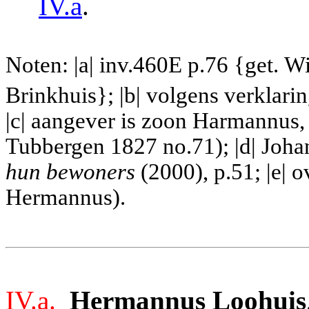
IV.a
.
Noten: |a| inv.460E p.76 {get.
Wi
Brinkhuis}; |b| volgens verklarin
|c| aangever is zoon Harmannus, 
Tubbergen 1827 no.71); |d| Joha
hun bewoners
(2000), p.51; |e| 
Hermannus).
IV.a.
Hermannus Loohuis