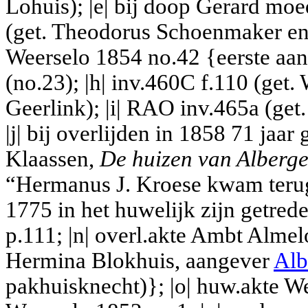
Lohuis); |e| bij doop Gerard mo
(get. Theodorus Schoenmaker en 
Weerselo 1854 no.42 {eerste aan
(no.23); |h| inv.460C f.110 (get
Geerlink); |i| RAO inv.465a (get
|j| bij overlijden in 1858 71 jaar
Klaassen,
De huizen van Alberg
“Hermanus J. Kroese kwam terug
1775 in het huwelijk zijn getre
p.111; |n| overl.akte Ambt Alme
Hermina Blokhuis, aangever
Alb
pakhuisknecht)}; |o| huw.akte W