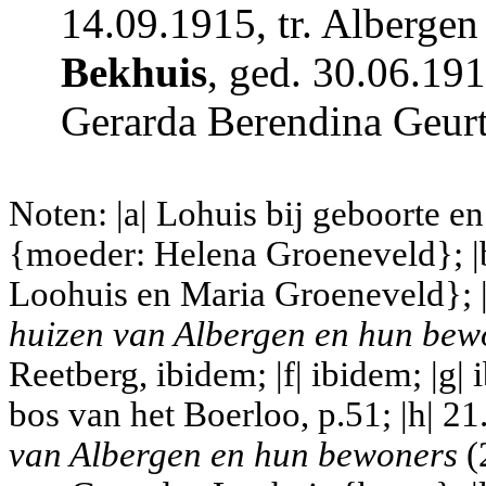
14.09.1915, tr. Alberge
Bekhuis
, ged. 30.06.19
Gerarda Berendina Geurt
Noten: |a| Lohuis bij geboorte 
{moeder: Helena Groeneveld}; |
Loohuis en Maria Groeneveld}; |
huizen van Albergen en hun bew
Reetberg, ibidem; |f| ibidem; |g
bos van het Boerloo, p.51; |h| 2
van Albergen en hun bewoners
(2