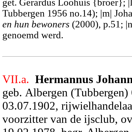
get. Gerardus Loohuis {broer}; 
Tubbergen 1956 no.14); |m| Joh
en hun bewoners
(2000), p.51; |n
genoemd werd.
VII.a.
Hermannus Johann
geb.
Albergen (Tubbergen) 
03.07.1902, rijwielhandelaa
voorzitter van de ijsclub, 