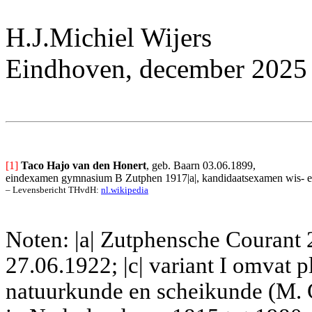
H.J.Michiel Wijers
Eindhoven, december 2025 (
[1]
Taco Hajo van den Honert
, geb. Baarn 03.06.1899, 
eindexamen gymnasium B Zutphen 1917|a|, kandidaatsexamen wis- en n
– Levensbericht THvdH: 
nl.wikipedia
Noten: |a| Zutphensche Courant 
27.06.1922; |c| variant I omvat 
natuurkunde en scheikunde (M. 