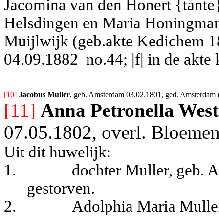
Jacomina van den Honert {tante};
Helsdingen en Maria Honingman
Muijlwijk (geb.akte Kedichem 181
04.09.1882
no.44; |f| in de akt
[10] 
Jacobus Muller
, geb. Amsterdam 03.02.1801, ged. Amsterdam (E
[11]
Anna Petronella Wes
07.05.1802, overl. Bloemen
Uit dit huwelijk:
1.
dochter Muller, geb. 
gestorven.
2.
Adolphia Maria Muller