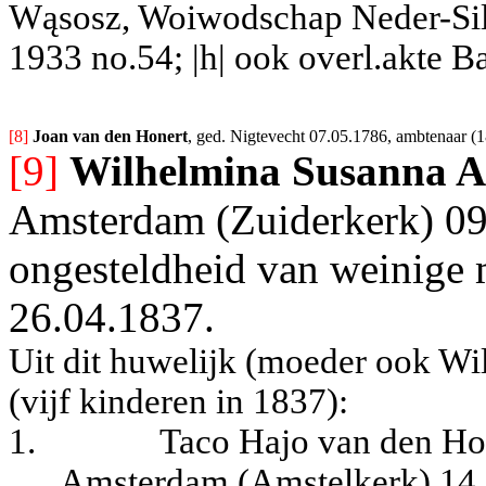
Wąsosz, Woiwodschap Neder-Sile
1933 no.54; |h| ook overl.akte B
[8] 
Joan van den Honert
, ged. Nigtevecht 07.05.1786, ambtenaar (1
[9]
Wilhelmina Susanna A
Amsterdam (Zuiderkerk) 0
ongesteldheid van weinige
26.04.1837.
Uit dit huwelijk (moeder ook
Wi
(vijf kinderen in 1837)
:
1.
Taco Hajo van den Ho
Amsterdam (Amstelkerk) 14.03