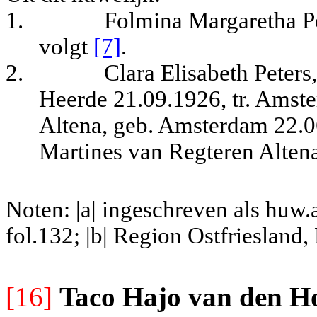
1.
Folmina Margaretha P
volgt
[7]
.
2.
Clara Elisabeth Peter
Heerde 21.09.1926, tr. Amst
Altena, geb. Amsterdam 22.06
Martines van Regteren Alten
Noten: |a| ingeschreven als huw
fol.132; |b| Region Ostfriesland
[16]
Taco Hajo van den H