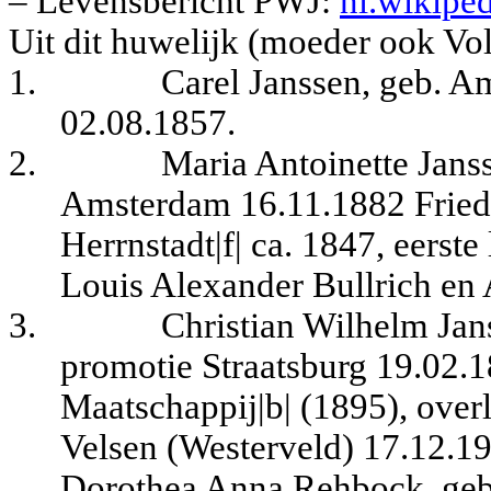
– Levensbericht PWJ:
nl.wikipe
Uit dit huwelijk (moeder ook Vo
1.
Carel Janssen, geb. A
02.08.1857.
2.
Maria Antoinette Jans
Amsterdam 16.11.1882 Friedr
Herrnstadt|f| ca. 1847, eerste 
Louis Alexander Bullrich en
3.
Christian Wilhelm Jan
promotie Straatsburg 19.02.1
Maatschappij|b| (1895), ove
Velsen (Westerveld) 17.12.1
Dorothea Anna Rehbock, geb