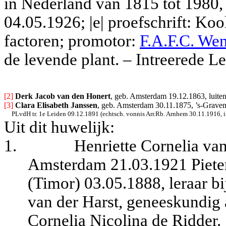
in Nederland van 1815 tot 1980, d
04.05.1926; |e| proefschrift:
Kool
factoren; promotor:
F.A.F.C. Wen
de levende plant. – Intreerede L
[2] 
Derk Jacob van den Honert
, geb. Amsterdam 19.12.1863, luiten
[3] 
Clara Elisabeth Janssen
, geb. Amsterdam 30.11.1875, ’s-Gravenh
PLvdH tr. 1e Leiden 09.12.1891 (echtsch. vonnis Arr.Rb. Arnhem 30.11.1916, i
Uit dit huwelijk:
1.
Henriette Cornelia van
Amsterdam 21.03.1921 Pieter
(Timor) 03.05.1888, leraar bi
van der Harst, geneeskundig 
Cornelia Nicolina de Ridder.