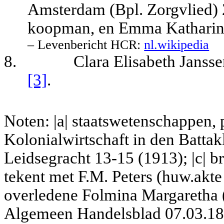
Amsterdam (Bpl. Zorgvlied) 
koopman, en Emma Katharina
– Levenbericht HCR:
nl.wikipedia
8.
C
lara Elisabeth Jans
[3]
.
Noten: |a| staatswetenschappen, 
Kolonialwirtschaft in den Batta
Leidsegracht 13-15 (1913); |c| b
tekent met F.M. Peters (huw.akte
overledene Folmina Margaretha 
Algemeen Handelsblad 07.03.18