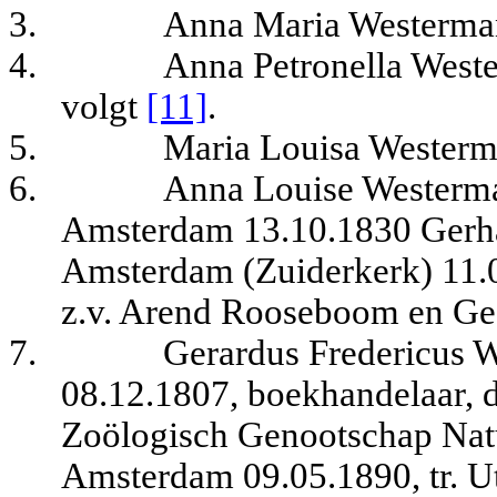
3.
Anna Maria Westerman,
4.
Anna Petronella Weste
volgt
[11]
.
5.
Maria Louisa Westerma
6.
Anna Louise Westerma
Amsterdam 13.10.1830 Gerh
Amsterdam (Zuiderkerk) 11.0
z.v. Arend Rooseboom en Gee
7.
Gerardus Fredericus 
08.12.1807, boekhandelaar, d
Zoölogisch Genootschap Na
Amsterdam 09.05.1890
, tr.