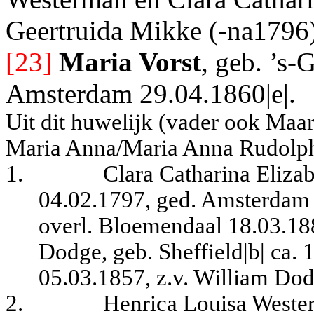
Geertruida Mikke (-na1796
[23]
Maria Vorst
, geb. ’s-
Amsterdam 29.04.1860|e|.
Uit dit huwelijk (vader ook Maa
Maria Anna/Maria Anna Rudolph
1.
Clara Catharina Eliza
04.02.1797, ged. Amsterdam 
overl. Bloemendaal 18.03.18
Dodge, geb.
Sheffield|b| ca.
05.03.1857, z.v. William Do
2.
Henrica Louisa Wester