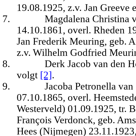
19.08.1925, z.v. Jan Greeve
7.
Magdalena Christina 
14.10.1861, overl. Rheden 1
Jan Frederik Meuring, geb. 
z.v. Wilhelm Godfried Meuri
8.
Derk Jacob van den H
volgt
[2]
.
9.
Jacoba Petronella van
07.10.1865, overl. Heemstede
Westerveld) 01.09.1925, tr.
François Verdonck, geb. Amst
Hees (Nijmegen) 23.11.1923,