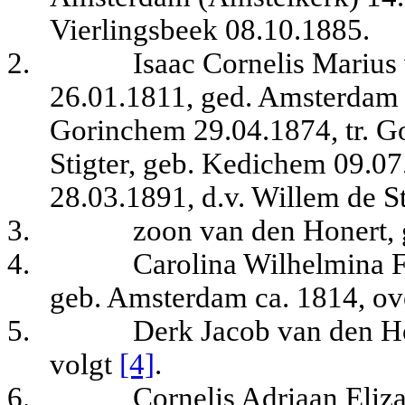
Vierlingsbeek 08.10.1885.
2.
Isaac Cornelis Marius
26.01.1811, ged. Amsterdam (
Gorinchem 29.04.1874, tr. 
Stigter, geb. Kedichem 09.07
28.03.1891, d.v. Willem de St
3.
zoon van den Honert,
4.
Carolina Wilhelmina F
geb. Amsterdam ca. 1814, ove
5.
Derk Jacob van den H
volgt
[4]
.
6.
Cornelis Adriaan Eliz