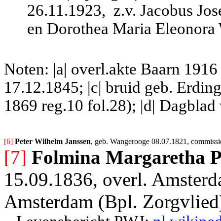
26.11.1923,
z.v. Jacobus Jo
en Dorothea Maria Eleonora
Noten: |a| overl.akte Baarn 1916
17.12.1845; |c| bruid geb. Erdi
1869 reg.10 fol.28); |d| Dagbla
[6] 
Peter Wilhelm Janssen
, geb. Wangerooge 08.07.1821, commissio
[7]
Folmina Margaretha P
15.09.1836, overl. Amsterd
Amsterdam (Bpl. Zorgvlied