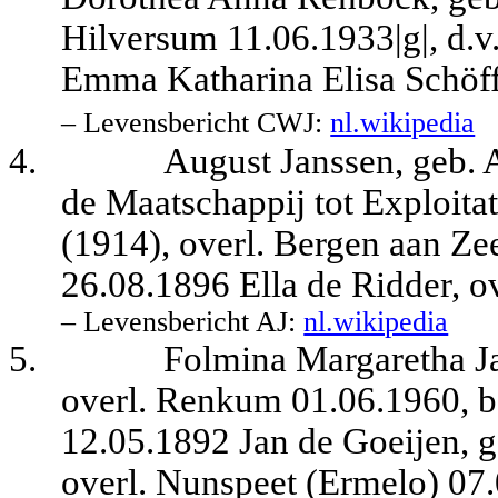
Hilversum 11.06.1933|g|, d.
Emma Katharina Elisa Schöff
– Levensbericht CWJ:
nl.wikipedia
4.
August Janssen, geb. 
de Maatschappij tot Exploit
(1914), overl. Bergen aan Ze
26.08.1896 Ella de Ridder, ov
– Levensbericht AJ:
nl.wikipedia
5.
Folmina Margaretha J
overl. Renkum 01.06.1960, b
12.05.1892 Jan de Goeijen, 
overl. Nunspeet (Ermelo) 07.