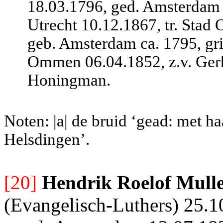
18.03.1796, ged. Amsterdam 
Utrecht 10.12.1867, tr. Sta
geb. Amsterdam ca. 1795, grif
Ommen 06.04.1852, z.v. Gerh
Honingman.
Noten: |a| de bruid ‘gead: met h
Helsdingen’.
[20]
Hendrik Roelof Mull
(Evangelisch-Luthers) 25.1