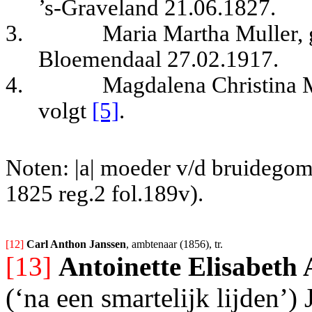
’s-Graveland 21.06.1827.
3.
Maria Martha Muller, 
Bloemendaal 27.02.1917.
4.
Magdalena Christina 
volgt
[5]
.
Noten: |a| moeder v/d bruidego
1825 reg.2 fol.189v).
[12] 
Carl Anthon Janssen
, ambtenaar (1856), tr.
[13]
Antoinette Elisabeth
(‘na een smartelijk lijden’)