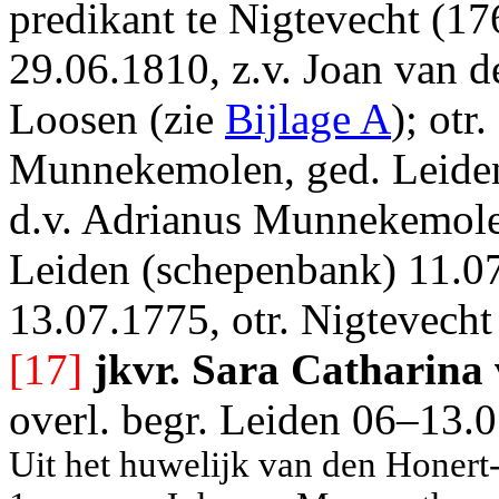
predikant te Nigtevecht (17
29.06.1810, z.v. Joan van 
Loosen (zie
Bijlage A
); otr
Munnekemolen, ged. Leiden
d.v. Adrianus Munnekemolen
Leiden (schepenbank) 11.07
13.07.1775, otr. Nigtevech
[17]
jkvr. Sara Catharina
overl. begr. Leiden 06–13.
Uit het huwelijk van den Hone