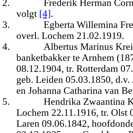
2.
Frederik Herman Corne
volgt
[4]
.
3.
Egberta Willemina Fre
overl. Lochem 21.02.1919.
4.
Albertus Marinus Krei
banketbakker te Arnhem (1873
08.12.1904, tr. Rotterdam 0
geb. Leiden 05.03.1850, d.v.
en Johanna Catharina van Be
5.
Hendrika Zwaantina Kr
Lochem 22.11.1916, tr. Olst 
Laren 09.06.1842, hoofdonde