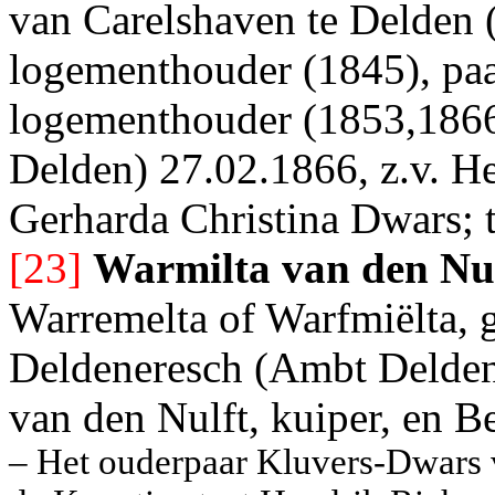
van Carelshaven te Delden (
logementhouder (1845), paa
logementhouder (1853,1866
Delden) 27.02.1866, z.v. H
Gerharda Christina Dwars; 
[23]
Warmilta van den Nu
Warremelta of Warfmiëlta, g
Deldeneresch (Ambt Delden) 
van den Nulft, kuiper, en B
– Het ouderpaar Kluvers-Dwars 