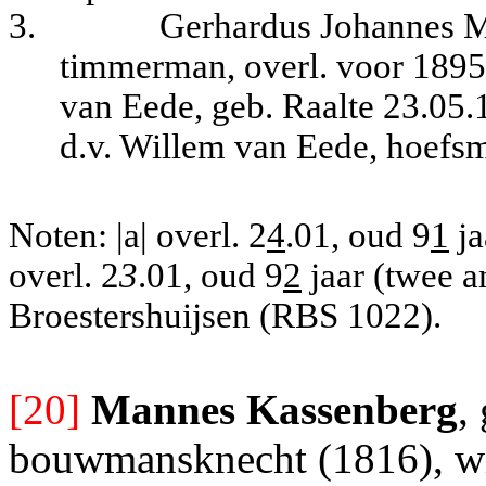
3.
Gerhardus Johannes M
timmerman, overl. voor 1895,
van Eede, geb. Raalte 23.05.
d.v. Willem van Eede, hoefs
Noten: |a| overl. 2
4
.01, oud 9
1
ja
overl. 2
3
.01, oud 9
2
jaar (twee a
Broestershuijsen (RBS 1022).
[20]
Mannes Kassenberg
,
bouwmansknecht (1816), wi