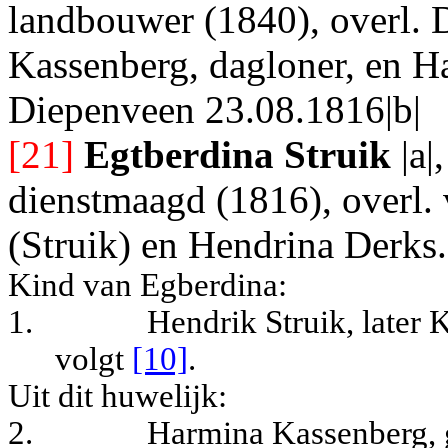
landbouwer (1840), overl. 
Kassenberg, dagloner, en H
Diepenveen 23.08.1816|b|
[21]
Egtberdina Struik
|a|
dienstmaagd (1816), overl.
(Struik) en Hendrina Derks.
Kind van Egberdina:
1.
Hendrik Struik, later 
volgt
[10]
.
Uit dit huwelijk:
2.
Harmina Kassenberg, g