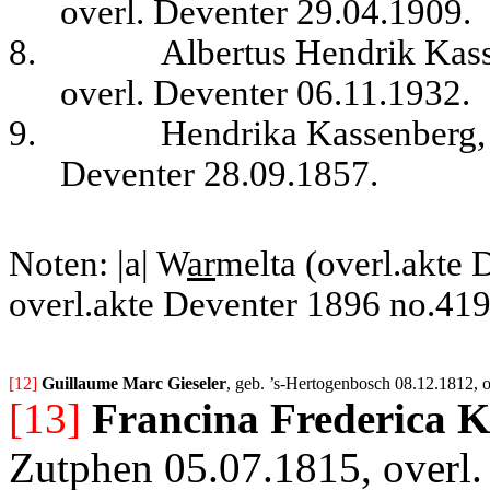
overl. Deventer 29.04.1909.
8.
Albertus Hendrik Kass
overl. Deventer 06.11.1932.
9.
Hendrika Kassenberg, 
Deventer 28.09.1857.
Noten: |a| W
ar
melta (overl.akte 
overl.akte Deventer 1896 no.419
[12] 
Guillaume Marc Gieseler
, geb. ’s-Hertogenbosch 08.12.1812, 
[13]
Francina Frederica 
Zutphen 05.07.1815, overl.