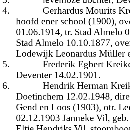
4.
Gerhardus Mourits Kre
hoofd ener school (1900), ov
01.06.1914, tr. Stad Almelo 
Stad Almelo 10.10.1877, over
Lodewijk Leonardus Müller 
5.
Frederik Egbert Kreik
Deventer 14.02.1901.
6.
Hendrik Herman Kreike
Doetinchem 12.02.1948, dire
Gend en Loos (1903), otr. L
02.12.1903 Janneke Vil, geb
Eltje Hendriks Vil, stoomboo