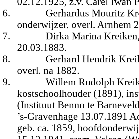
02.12.1925, z.v. Carel Iwan 
6.
Gerhardus Mouritz Kre
onderwijzer, overl. Arnhem 
7.
Dirka Marina Kreiken,
20.03.1883.
8.
Gerhard Hendrik Kreik
overl. na 1882.
9.
Willem Rudolph Kreike
kostschoolhouder (1891), ins
(Instituut Benno te Barneveld
’s-Gravenhage 13.07.1891 Ad
geb. ca. 1859, hoofdonderwij