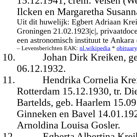
15.12.1941, crem. Velsen (We
Ilcken en Margaretha Susann
Uit dit huwelijk: Egbert Adriaan Kre
Groningen 21.02.1923|c|, privaatdo
een astronomisch instituut te Ankara
– Levensberichten EAK:
nl.wikipedia
*
obituar
10.
Johan Dirk Kreiken, g
06.12.1932.
11.
Hendrika Cornelia Krei
Rotterdam 15.12.1930, tr. D
Bartelds, geb. Haarlem 15.09
Ginneken en Bavel 14.01.1922
Arnoldina Louisa Gosler.
12.
Egberta Albertina Kreik