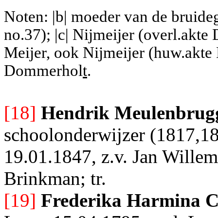
Noten: |b| moeder van de bruid
no.37); |c| Nijmeijer (overl.akte
Meijer, ook Nijmeijer (huw.akte
Dommerhol
t
.
[18]
Hendrik Meulenbrug
schoolonderwijzer (1817,18
19.01.1847, z.v. Jan Will
Brinkman; tr.
[19]
Frederika Harmina Co