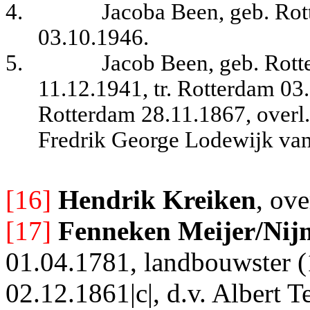
4.
Jacoba Been, geb. Rot
03.10.1946.
5.
Jacob Been, geb. Rott
11.12.1941, tr. Rotterdam 0
Rotterdam 28.11.1867, overl
Fredrik George Lodewijk van
[16]
Hendrik Kreiken
, ove
[17]
Fenneken Meijer/Nijm
01.04.1781, landbouwster (
02.12.1861|c|, d.v. Albert T