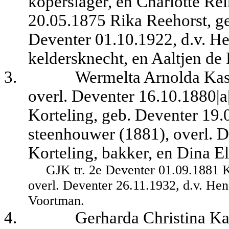
koperslager, en Charlotte Rei
20.05.1875 Rika Reehorst, ge
Deventer 01.10.1922, d.v. He
keldersknecht, en Aaltjen de 
3.
Wermelta Arnolda Kas
overl. Deventer 16.10.1880|a|
Korteling, geb. Deventer 19
steenhouwer (1881), overl. D
Korteling, bakker, en Dina E
GJK tr. 2e Deventer 01.09.1881 
overl. Deventer 26.11.1932, d.v. He
Voortman.
4.
Gerharda Christina Ka