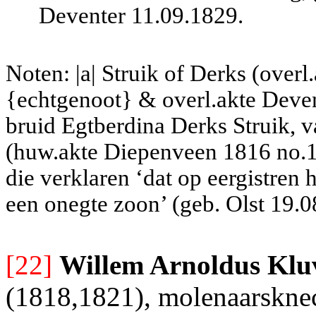
Deventer 11.09.1829.
Noten: |a| Struik of Derks (over
{echtgenoot} & overl.akte Deven
bruid Egtberdina Derks Struik, 
(huw.akte Diepenveen 1816 no.13
die verklaren ‘dat op eergistren h
een onegte zoon’ (
geb. Olst 19.0
[22]
Willem Arnoldus Klu
(1818,1821), molenaarskne