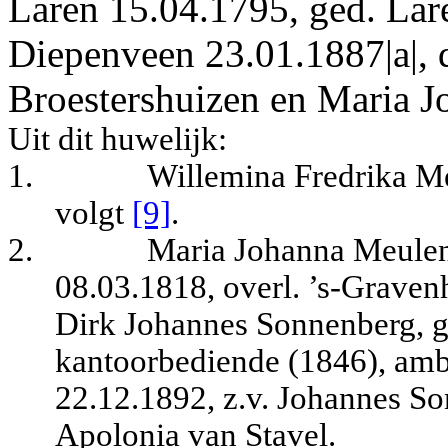
Laren 15.04.1795, ged. Lare
Diepenveen 23.01.1887|a|, d
Broestershuizen en Maria Jo
Uit dit huwelijk:
1.
Willemina Fredrika M
volgt
[9]
.
2.
Maria Johanna Meulen
08.03.1818, overl.
’s-Gravenh
Dirk Johannes Sonnenberg, 
kantoorbediende (1846), amb
22.12.1892, z.v. Johannes S
Apolonia van Stavel.