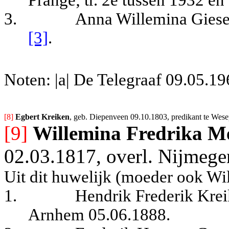
Prange; tr. 2e tussen 1932 en
3.
Anna Willemina Giese
[3]
.
Noten: |a| De Telegraaf 09.05.19
[8] 
Egbert Kreiken
, geb. Diepenveen 09.10.1803, predikant te Wese
[9]
Willemina Fredrika M
02.03.1817, overl. Nijmege
Uit dit huwelijk (moeder ook Wi
1.
Hendrik Frederik Kreik
Arnhem 05.06.1888.