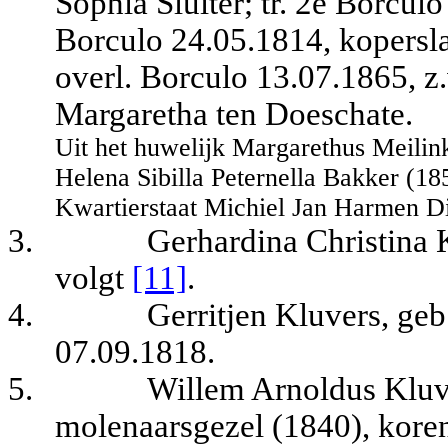
Sophia Sluiter; tr. 2e Borcu
Borculo 24.05.1814, kopersla
overl. Borculo 13.07.1865, z
Margaretha ten Doeschate.
Uit het huwelijk Margarethus Meilin
Helena Sibilla Peternella Bakker (18
Kwartierstaat Michiel Jan Harmen D
3.
Gerhardina Christina 
volgt
[11]
.
4.
Gerritjen Kluvers, geb
07.09.1818.
5.
Willem Arnoldus Kluve
molenaarsgezel (1840), kore