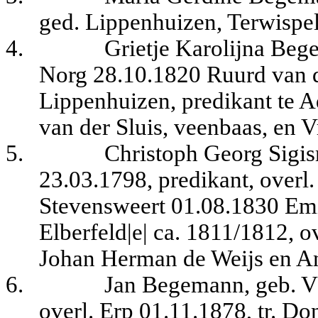
ged. Lippenhuizen, Terwispe
4.
Grietje Karolijna Beg
Norg 28.10.1820 Ruurd van de
Lippenhuizen, predikant te A
van der Sluis, veenbaas, en 
5.
Christoph Georg Sig
23.03.1798, predikant, overl
Stevensweert 01.08.1830 Emil
Elberfeld|e| ca. 1811/1812, o
Johan Herman de Weijs en An
6.
Jan Begemann, geb. V
overl. Erp 01.11.1878, tr. 