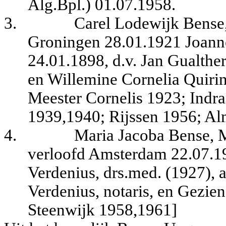
Alg.Bpl.) 01.07.1958.
3.
Carel Lodewijk Bense, 
Groningen 28.01.1921 Joanne
24.01.1898, d.v. Jan Gualther
en Willemine Cornelia Quirin
Meester Cornelis 1923; Indr
1939,1940; Rijssen 1956; Al
4.
Maria Jacoba Bense, M
verloofd Amsterdam 22.07.19
Verdenius, drs.med. (1927), ar
Verdenius, notaris, en Gezi
Steenwijk 1958,1961]