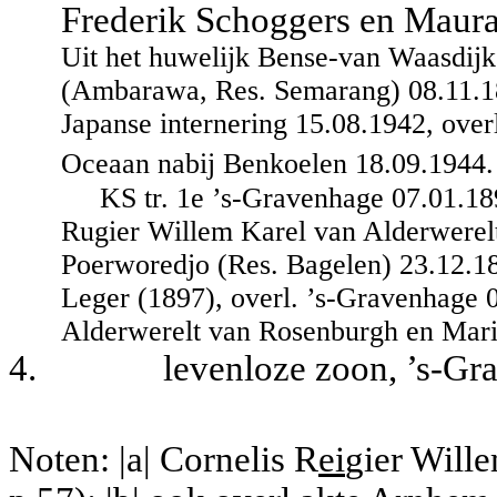
Frederik Schoggers en Maur
Uit het huwelijk Bense-van Waasdijk
(Ambarawa, Res. Semarang) 08.11.189
Japanse internering 15.08.1942, over
Oceaan nabij Benkoelen 18.09.1944.
KS tr. 1e ’s-Gravenhage 07.01.18
Rugier Willem Karel van Alderwerel
Poerworedjo (Res. Bagelen) 23.12.1863
Leger (1897), overl. ’s-Gravenhage 
Alderwerelt van Rosenburgh en Mari
4.
levenloze zoon, ’s-Gr
Noten: |a| Cornelis R
ei
gier Will