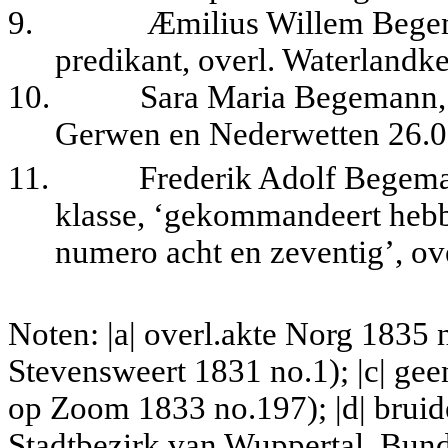
9.
Æ
milius Willem Bege
predikant, overl. Waterlandk
10.
Sara Maria Begemann, 
Gerwen en Nederwetten 26.0
11.
Frederik Adolf Begeman
klasse, ‘gekommandeert hebb
numero acht en zeventig’, ov
Noten: |a| overl.akte Norg 1835 
Stevensweert 1831 no.1); |c| gee
op Zoom 1833 no.197); |d| bruid
Stadtbezirk van Wuppertal, Bun