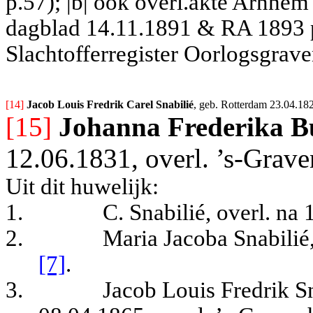
p.57); |b| ook overl.akte Arnhem
dagblad 14.11.1891 & RA 1893 p
Slachtofferregister Oorlogsgrave
[14] 
Jacob Louis Fredrik Carel Snabilié
, geb. 
Rotterdam 23.04.182
[15]
Johanna Frederika B
12.06.1831, overl. ’s-Grav
Uit dit huwelijk:
1.
C. Snabilié, overl. na 
2.
Maria Jacoba Snabilié
[7]
.
3.
Jacob Louis Fredrik Sn