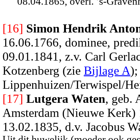
08.04.1865, overl. ’s-Graven
[16]
Simon Hendrik Anto
16.06.1766, dominee, predi
09.01.1841, z.v. Carl Gerl
Kotzenberg (zie
Bijlage A
);
Lippenhuizen/Terwispel/He
[17]
Lutgera Waten
, geb.
Amsterdam (Nieuwe Kerk) 1
13.02.1835, d.v. Jacobus W
Uit dit huwelijk (moeder ook ges