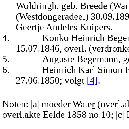
Woldringh, geb. Breede (War
(Westdongeradeel) 30.09.1896
Geertje Andeles Kuipers.
4.
Konko Heinrich Begema
15.07.1846, overl. (verdronk
5.
Auguste Begemann, geb
6.
Heinrich Karl Simon 
27.06.1850
; volgt
[4]
.
Noten: |a| moeder Wate
r
(overl.a
overl.akte Eelde 1858 no.10; |c