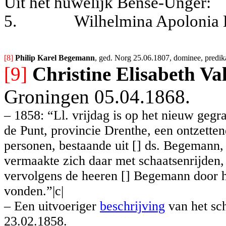
Uit het huwelijk Bense-Unger:
5.
Wilhelmina Apolonia 
[8] 
Philip Karel Begemann
, ged. Norg 25.06.1807, dominee, predika
[9]
Christine Elisabeth Va
Groningen 05.04.1868.
– 1858: “Ll. vrijdag is op het nieuw ge
de Punt, provincie Drenthe, een ontzette
personen, bestaande uit [] ds. Begemann, 
vermaakte zich daar met schaatsenrijden,
vervolgens de heeren [] Begemann door he
vonden.”|c|
– Een uitvoeriger
beschrijving
van het sc
23.02.1858.