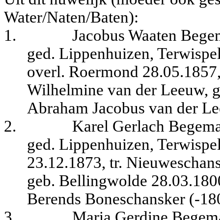
Water/Naten/Baten)
:
1.
Jacobus Waaten Begem
ged. Lippenhuizen, Terwispe
overl. Roermond 28.05.1857, 
Wilhelmine van der Leeuw, g
Abraham Jacobus van der Le
2.
Karel Gerlach Begema
ged. Lippenhuizen, Terwispel
23.12.1873, tr. Nieuweschan
geb. Bellingwolde 28.03.1800
Berends Boneschansker (-180
3.
Maria Gerdine Begema