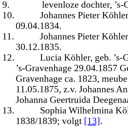
9.
levenloze dochter, ’s
10.
Johannes Pieter Köhler
09.04.1834.
11.
Johannes Pieter Köhler
30.12.1835.
12.
Lucia Köhler, geb. ’s-G
’s-Gravenhage 29.04.1857 Ger
Gravenhage ca. 1823, meubel
11.05.1875, z.v. Johannes A
Johanna Geertruida Deegenaa
13.
Sophia Wilhelmina Köh
1838/1839
; volgt
[13]
.