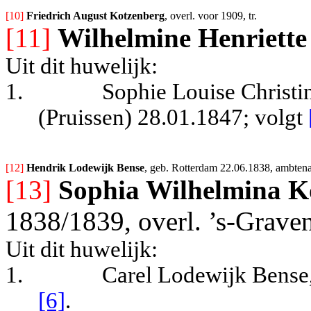
[10] 
Friedrich August Kotzenberg
, overl. voor 1909, tr.
[11]
Wilhelmine Henriett
Uit dit h
uwelijk:
1.
Sophie Louise Christi
(Pruissen) 28.01.1847
; volgt
[12] 
Hendrik Lodewijk Bense
, geb. Rotterdam 22.06.1838, ambtena
[13]
Sophia Wilhelmina K
1838/1839, overl. ’s-Grave
Uit dit huwelijk:
1.
Carel Lodewijk Bense
[6]
.