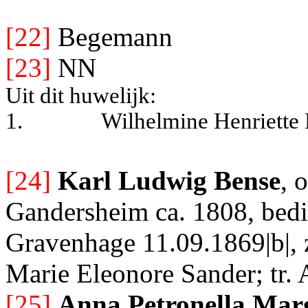
[22]
Begemann
[23]
NN
Uit dit huwelijk:
1.
Wilhelmine Henriett
[24]
Karl Ludwig Bense
, 
Gandersheim ca. 1808, bedie
Gravenhage 11.09.1869|b|, 
Marie Eleonore Sander; tr
[25]
Anna Petronella Mar