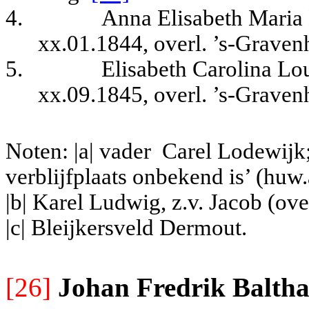
4.
Anna Elisabeth Maria
xx.01.1844, overl. ’s-Graven
5.
Elisabeth Carolina Lo
xx.09.1845, overl. ’s-Graven
Noten: |a| vader
Carel Lodewijk;
verblijfplaats onbekend is’ (hu
|b| Karel Ludwig, z.v. Jacob (ov
|c| Bleijkersveld Dermout.
[26]
Johan Fredrik Baltha