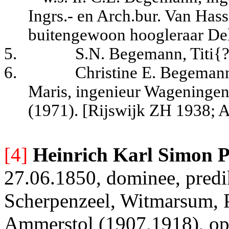
Ingrs.- en Arch.bur. Van Has
buitengewoon hoogleraar De
5.
S.N. Begemann, Titi{?
6.
Christine E. Begemann
Maris, ingenieur Wageningen 
(1971). [Rijswijk ZH 1938;
[4]
Heinrich Karl Simon 
27.06.1850, dominee, predi
Scherpenzeel, Witmarsum, 
Ammerstol (1907,1918), opr