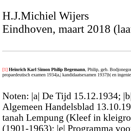
H.J.Michiel Wijers
Eindhoven, maart 2018 (laa
[1]
Heinrich Karl Simon Philip Begemann
, Philip, geb. Bodjonego
propaedeutisch examen 1934|a,| kandidaatsexamen 1937|b| en ingeni
Noten:
|a| De Tijd 15.12.1934; |b
Algemeen Handelsblad 13.10.1939
tanah Lempung (Kleef in kleigr
(1901-1963); |e| Programma voor