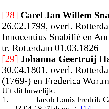
[28]
Carel Jan Willem Sna
26.02.1799, overl. Rotterd
Innocentius Snabilié en An
tr. Rotterdam 01.03.1826
[29]
Johanna Geertruij H
30.04.1801, overl. Rotterd
(1769-) en Frederica Wortm
Uit dit huwelijk:
1.
Jacob Louis Fredrik Ca
23.04.1827|a|
; volgt
[14]
.