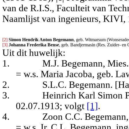
van de R.I.S., Faculteit van Tec
Naamlijst van ingenieurs, KIVI,
[2] 
Simon Hendrik Anton Begemann
, geb. Witmarsum (Wonseradeel
[3] 
Johanna Frederika Bense
, geb. Bandjermasin (Res. Zuider- en 
Uit dit huwelijk:
1.
M.J. Begemann, Mies.
= w.s. Maria Jacoba, geb. La
2.
S.L.C. Begemann. [Ha
3.
Heinrich Karl Simon 
02.07.1913
; volgt
[1]
.
4.
Zoon C.C. Begemann, t
= w.s. Ir. C.L. Begemann, ing