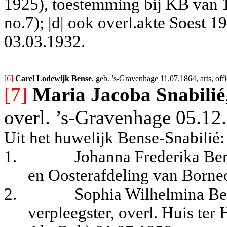
1925), toestemming bij KB van 
no.7); |d| ook overl.akte Soest 1
03.03.1932.
[6] 
Carel Lodewijk Bense
, geb. ’s-Gravenhage 11.07.1864, arts, o
[7]
Maria Jacoba Snabilié
overl. ’s-Gravenhage 05.12
Uit het huwelijk Bense-Snabilié:
1.
Johanna Frederika Ben
en Oosterafdeling van Borne
2.
Sophia Wilhelmina Be
verpleegster, overl. Huis ter