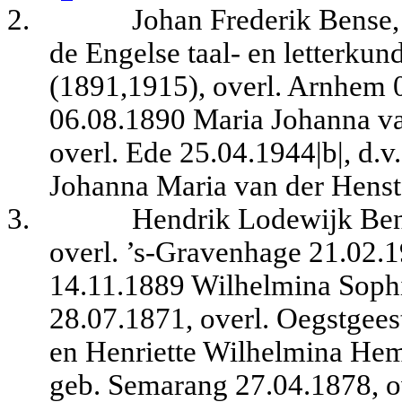
2.
Johan Frederik Bense, 
de Engelse taal- en letterkun
(1891,1915), overl. Arnhem 0
06.08.1890 Maria Johanna va
overl. Ede 25.04.1944|b|, d.v
Johanna Maria van der Henst
3.
Hendrik Lodewijk Ben
overl. ’s-Gravenhage 21.02.19
14.11.1889 Wilhelmina Soph
28.07.1871, overl. Oegstgees
en Henriette Wilhelmina Heml
geb. Semarang 27.04.1878, ov