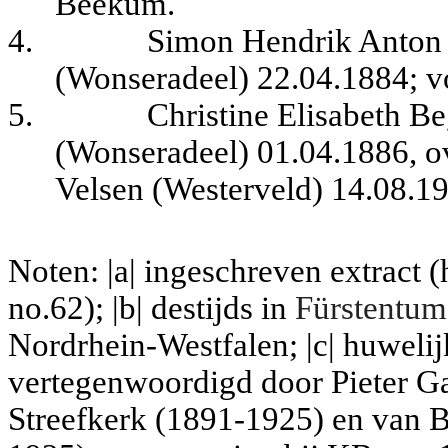
Beekum.
4.
Simon Hendrik Anton
(Wonseradeel) 22.04.1884
; 
5.
Christine Elisabeth 
(Wonseradeel) 01.04.1886, ov
Velsen (Westerveld) 14.08.1
Noten: |a| ingeschreven extract
no.62); |b| destijd
s in
Fürstentum
Nordrhein-Westfalen; |c| huweli
vertegenwoordigd door Pieter G
Streefkerk (1891-1925) en van 