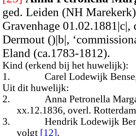
ged. Leiden (NH Marekerk) 
Gravenhage 01.02.1881|c|, d
Dermout ()|b|, ‘commissiona
Eland (ca.1783-1812).
Kind (erkend bij het huwelijk):
1.
Carel Lodewijk Bense
Uit dit huwelijk:
2.
Anna Petronella Marg
xx.12.1836, overl. Rotterda
3.
Hendrik Lodewijk Ben
volgt
[12]
.