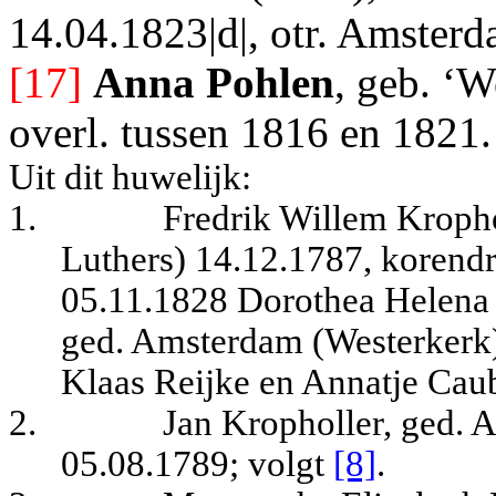
14.04.1823|d|, otr. Amsterd
[17]
Anna Pohlen
, geb. ‘W
overl. tussen 1816 en 1821.
Uit dit huwelijk:
1.
Fredrik Willem Kropho
Luthers) 14.12.1787, korend
05.11.1828 Dorothea Helena 
ged. Amsterdam (Westerkerk)
Klaas Reijke en Annatje Caub
2.
Jan Kropholler, ged. 
05.08.1789
; volgt
[8]
.