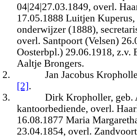
04|24|27.03.1849, overl. Ha
17.05.1888 Luitjen Kuperus,
onderwijzer (1888), secretar
overl. Santpoort (Velsen) 2
Oosterbpl.) 29.06.1918, z.v. 
Aaltje Brongers.
2.
Jan Jacobus Kropholl
[2]
.
3.
Dirk Kropholler, geb
kantoorbediende, overl. Haa
16.08.1877 Maria Margareth
23.04.1854, overl. Zandvoor