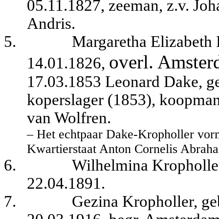
05.11.1827, zeeman, z.v. Jo
Andris.
5.
Margaretha Elizabeth
overl. Amste
14.01.1826,
17.03.1853 Leonard Dake, g
koperslager (1853), koopman 
van Wolfren.
– Het echtpaar Dake-Kropholler vor
Kwartierstaat Anton Cornelis Abrah
6.
Wilhelmina Kropholler
22.04.1891.
7.
Gezina Kropholler, ge