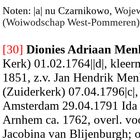
Noten: |a| nu Czarnikowo,
Wojew
(Woiwodschap West-Pommeren)
[30]
Dionies Adriaan Men
Kerk) 01.02.1764||d|, kleer
1851, z.v. Jan Hendrik Men
(Zuiderkerk) 07.04.1796|c|, 
Amsterdam 29.04.1791 Ida
Arnhem ca. 1762, overl. vo
Jacobina van Blijenburgh; 