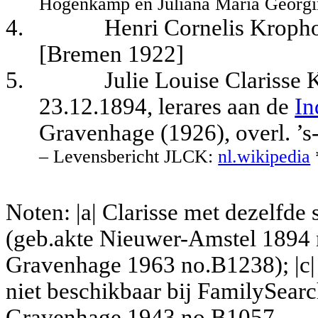
Hogenkamp en Juliana Maria Georg
4.
Henri Cornelis Kropho
[Bremen 1922]
5.
Julie Louise Clarisse
23.12.1894, lerares aan de
In
Gravenhage (1926), overl. ’s
– Levensbericht JLCK:
nl.wikipedia
Noten: |a| Clarisse met dezelfde 
(geb.akte Nieuwer-Amstel 1894 no
Gravenhage 1963 no.B1238); |c| 
niet beschikbaar bij FamilySearch
Gravenhage 1943 no.B1057.