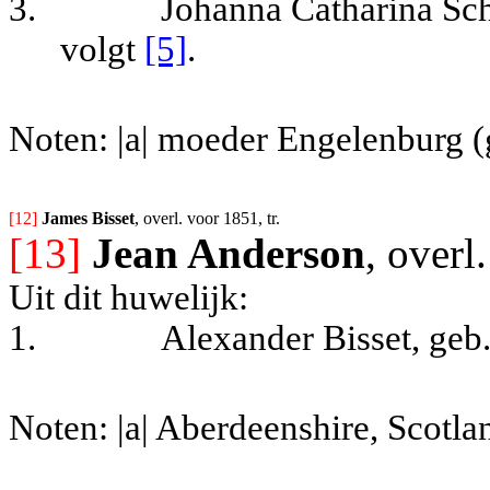
3.
Johanna Catharina Sc
volgt
[5]
.
Noten: |a| moeder Engelenburg (
[12] 
James Bisset
, overl. voor 1851, tr.
[13]
Jean Anderson
, overl
Uit dit huwelijk:
1.
Alexander Bisset, geb.
Noten: |a| Aberdeenshire, Scotla