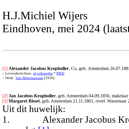
H.J.Michiel Wijers
Eindhoven, mei 2024 (laatst
[1]
Alexander Jacobus Kropholler
, Co, geb. 
Amsterdam 26.07.1881,
– Levensberichten: 
nl.wikipedia
 * 
RKD
– Werk: 
Van Abbemuseum
 (1936)
[2] 
Jan Jacobus Kropholler
, geb. Amsterdam 04.09.1850, makelaar 
[3] 
Margaret Bisset
, geb. Amsterdam 21.11.1861, overl. Wassenaar 
Uit dit huwelijk:
1.
Alexander Jacobus Kr