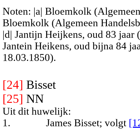
Noten: |a| Bloemkolk (Algemeen
Bloemkolk (Algemeen Handelsblad
|d| Jantijn Heijkens, oud 83 jaar
Jantein Heikens, oud bijna 84 j
18.03.1850).
[24]
Bisset
[25]
NN
Uit dit huwelijk:
1.
James Bisset
; volgt
[1