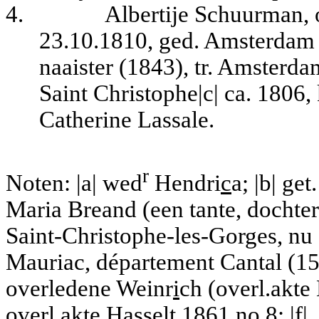
4.
Albertije Schuurman, 
23.10.1810, ged. Amsterdam 
naaister (1843), tr. Amsterd
Saint Christophe|c| ca. 1806, 
Catherine Lassale.
r
Noten: |a| wed
Hendri
c
a; |b| ge
Maria Breand (een tante, dochte
Saint-Christophe-les-Gorges, n
Mauriac, département Cantal (15
overledene Weinr
i
ch (overl.akte
overl.akte Hasselt 1861 no.8; |f|