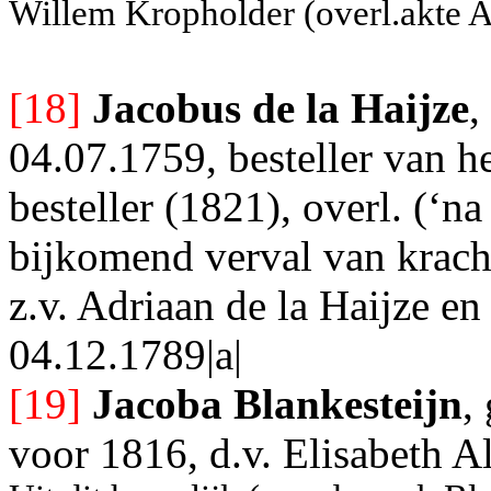
Willem Kropholder (overl.akte A
[18]
Jacobus de la Haijze
,
04.07.1759, besteller van h
besteller (1821), overl. (‘n
bijkomend verval van krac
z.v. Adriaan de la Haijze en
04.12.1789|a|
[19]
Jacoba Blankesteijn
,
voor 1816, d.v. Elisabeth A