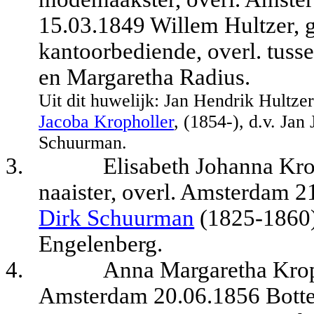
15.03.1849 Willem Hultzer,
kantoorbediende,
overl. tus
en Margaretha Radius.
Uit dit huwelijk: Jan Hendrik Hultz
Jacoba Kropholler
, (1854-), d.v. Ja
Schuurman.
3.
Elisabeth Johanna Kro
naaister,
overl. Amsterdam 2
Dirk Schuurman
(1825-1860)
Engelenberg.
4.
Anna Margaretha Kroph
Amsterdam 20.06.1856 Botte