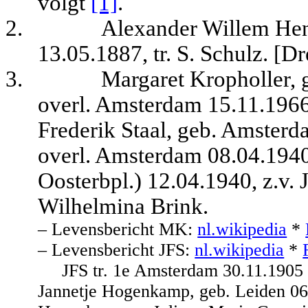
volgt
[1]
.
2.
Alexander Willem Hen
13.05.1887, tr. S. Schulz. [D
3.
Margaret Kropholler, 
overl. Amsterdam 15.11.1966
Frederik Staal, geb. Amster
overl. Amsterdam 08.04.194
Oosterbpl.) 12.04.1940, z.v. 
Wilhelmina Brink.
– Levensbericht MK:
nl.wikipedia
*
– Levensbericht JFS:
nl.wikipedia
*
JFS tr. 1e Amsterdam 30.11.1905
Jannetje Hogenkamp, geb. Leiden 06.