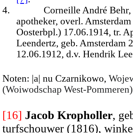
4.
Corneille André Behr
apotheker, overl. Amsterda
Oosterbpl.) 17.06.1914, tr. 
Leendertz, geb. Amsterdam 2
12.06.1912, d.v. Hendrik Leen
Noten: |a| nu Czarnikowo,
Wojew
(Woiwodschap West-Pommeren)
[16]
Jacob Kropholler
, ge
turfschouwer (1816), winke