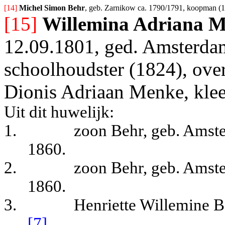
[14] 
Michel Simon Behr
, geb. Zarnikow ca. 1790/1791, koopman (1
[15]
Willemina Adriana 
12.09.1801, ged. Amsterda
schoolhoudster (1824), o
ve
Dionis Adriaan Menke, kle
Uit dit huwelijk:
1.
zoon Behr, geb. Amste
1860.
2.
zoon Behr, geb. Amste
1860.
3.
Henriette Willemine 
[7]
.