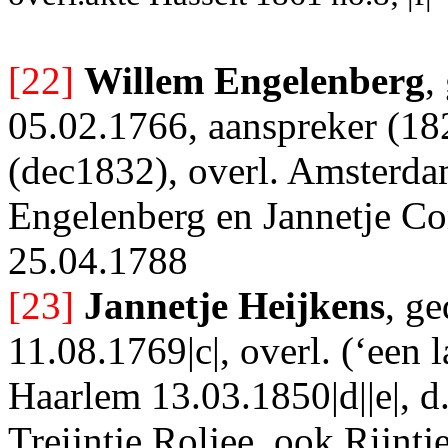
[22]
Willem Engelenberg
,
05.02.1766, aanspreker (1
(dec1832), overl. Amsterdam
Engelenberg en Jannetje Co
25.04.1788
[23]
Jannetje Heijkens
, g
11.08.1769|c|, overl. (‘een
Haarlem 13.03.1850|d||e|, d
Treijntje Roljee, ook Rijntje