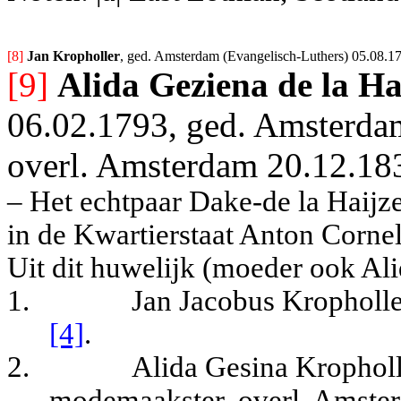
[8] 
Jan Kropholler
, ged. Amsterdam (Evangelisch-Luthers) 05.08.17
[9]
Alida Geziena de la Ha
06.02.1793, ged. Amsterda
overl. Amsterdam 20.12.18
– Het echtpaar Dake-de la Haijz
in de Kwartierstaat Anton Corn
Uit dit huwelijk (moeder ook Ali
1.
Jan Jacobus Kropholle
[4]
.
2.
Alida Gesina Krophol
modemaakster, overl. Amster