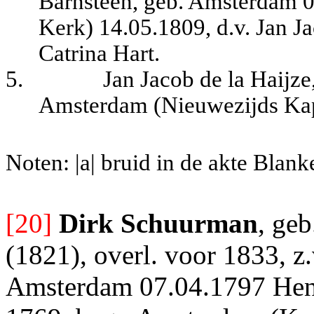
Barnsteen, geb. Amsterdam 
Kerk) 14.05.1809, d.v. Jan J
Catrina Hart.
5.
Jan Jacob de la Haijze
Amsterdam (Nieuwezijds Kap
Noten: |a| bruid in de akte Blank
[20]
Dirk Schuurman
, geb
(1821), overl. voor 1833, z
Amsterdam 07.04.1797 Hendr