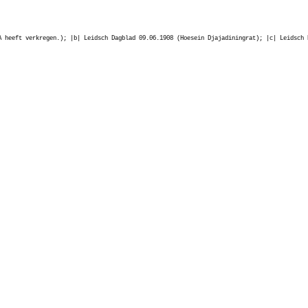
A heeft verkregen.); |b| Leidsch Dagblad 09.06.1908 (Hoesein Djajadiningrat); |c| Leidsch 