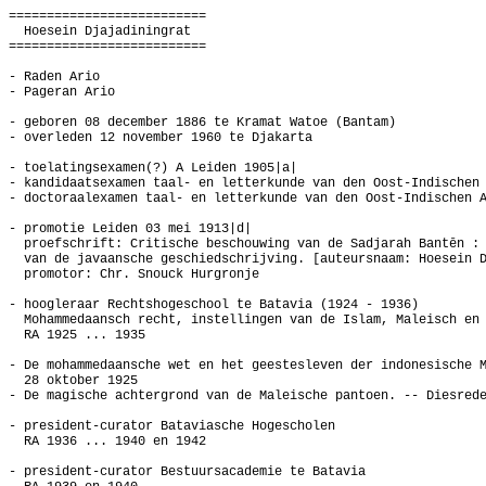
==========================
Hoesein Djajadiningrat
==========================
- Raden Ario
- Pageran Ario
- geboren 08 december 1886 te Kramat Watoe (Bantam)
- overleden 12 november 1960 te Djakarta
-
toelatingsexamen(?) A Leiden 1905|a|
- kandidaatsexamen taal- en letterkunde van den Oost-Indischen
- doctoraalexamen taal- en letterkunde van den Oost-Indischen 
- promotie Leiden 03 mei 1913|d|
proefschrift: Critische beschouwing van de Sadjarah Bantēn :
van de javaansche geschiedschrijving. [auteursnaam: Hoesein 
promotor: Chr. Snouck Hurgronje
- hoogleraar Rechtshogeschool te Batavia (1924 - 1936)
Mohammedaansch recht, instellingen van de Islam, Maleisch en
RA 1925 ... 1935
- De mohammedaansche wet en het geestesleven der indonesische 
28 oktober 1925
- De magische achtergrond van de Maleische pantoen. -- Diesred
- president-curator Bataviasche Hogescholen
RA 1936 ... 1940 en 1942
- president-curator Bestuursacademie te Batavia