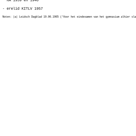
RA 1939 en 1940
- erelid KITLV 1957
Noten: |a| Leidsch Dagblad 19.06.1905 (‘Voor het eindexamen van het gymnasium alhier sla