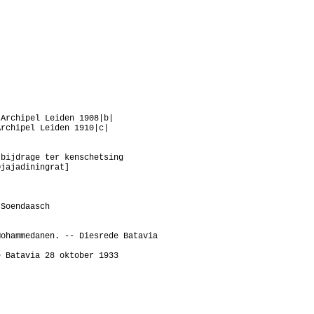
 Archipel Leiden 1908|b|
Archipel Leiden 1910|c|
 bijdrage ter kenschetsing
Djajadiningrat]
 Soendaasch
Mohammedanen. -- Diesrede Batavia
e Batavia 28 oktober 1933