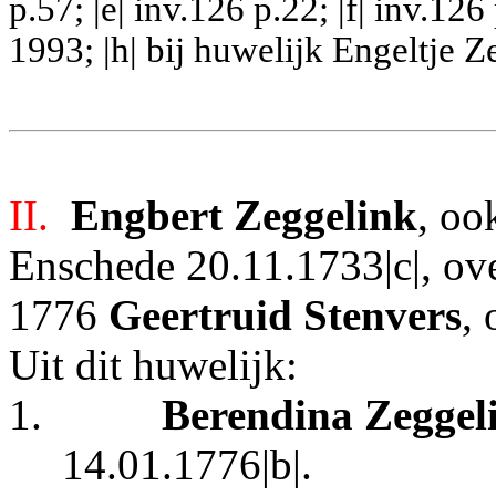
p.57; |e| inv.126 p.22; |f| inv.126
1993; |h| bij huwelijk Engeltje 
II.
Engbert Zeggelink
, oo
Enschede 20.11.1733|c|, ove
1776
Geertruid Stenvers
,
Uit dit huwelijk:
1.
Berendina Zeggel
14.01.1776|b|.