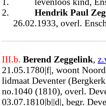
1.
levenloos kind, En
2.
Hendrik Paul Zeg
26.02.1933, overl. Ensc
III.b.
Berend Zeggelink
,
z.
21.05.1780|f|, woont Noord
lidmaat Deventer (Bergkerk
no.1040 (1810), overl. Deve
03.07.1810|b||d|, begr. Dev