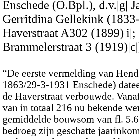
Enschede (O.Bpl.), d.v.|g| 
Gerritdina Gellekink (1833-
Haverstraat A302 (1899)|i|;
Brammelerstraat 3 (1919)|c|
“De eerste vermelding van Hend
1863/29-3-1931 Enschede) dateer
de Haverstraat verbouwde. Vana
van in totaal 216 nu bekende we
gemiddelde bouwsom van fl. 5.6
bedroeg zijn geschatte jaarinkom