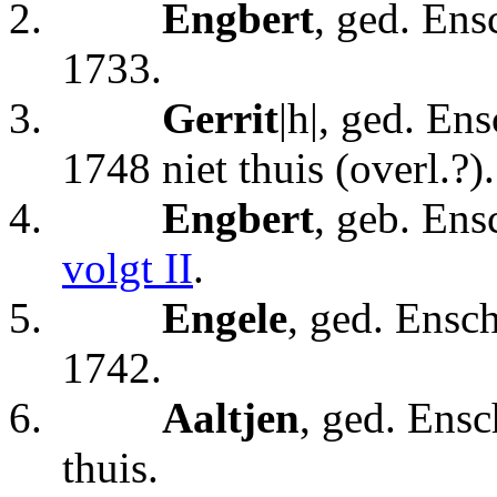
2.
Engbert
, ged. Ens
1733.
3.
Gerrit
|h|, ged. En
1748 niet thuis (overl.?).
4.
Engbert
, geb. En
volgt II
.
5.
Engele
, ged. Ensc
1742.
6.
Aaltjen
, ged. Ens
thuis.