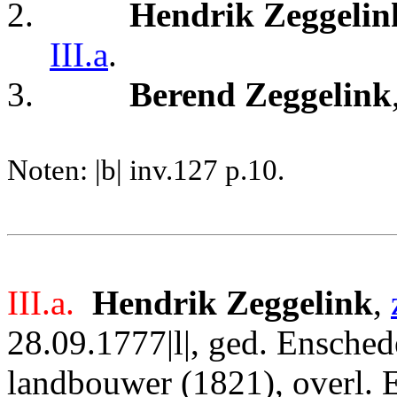
2.
Hendrik Zeggelin
III.a
.
3.
Berend Zeggelink
Noten: |b| inv.127 p.10.
III.a.
Hendrik Zeggelink
,
28.09.1777|l|, ged. Ensched
landbouwer (1821), overl. 