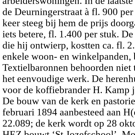
arbeiderswoningen. In de laatste 
de Deurningerstraat à fl. 900 per
keer steeg bij hem de prijs doorga
iets betere, fl. 1.400 per stuk.
die hij ontwierp, kostten ca. fl.
enkele woon- en winkelpanden, 
Textielbaronnen behoorden niet t
het eenvoudige werk. De herenh
voor de koffiebrander H. Kamp jr
De bouw van de kerk en pastorie
februari 1894 aanbesteed aan H(e
22.089; de kerk wordt op 28 okt
HEZ bouwt ‘St.Jozefschool’, Mo