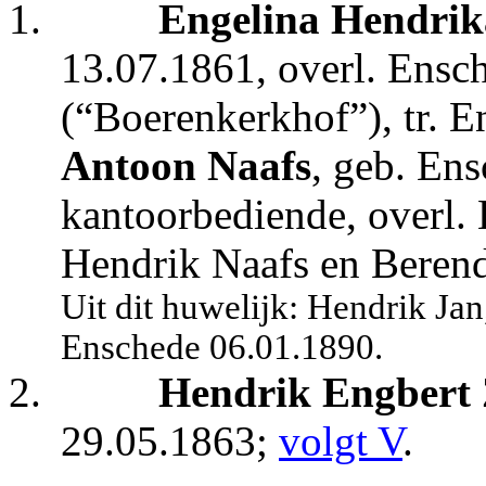
1.
Engelina Hendrik
13.07.1861, overl. Ensc
(“Boerenkerkhof”), tr. 
Antoon Naafs
, geb. En
kantoorbediende, overl. 
Hendrik Naafs en Berend
Uit dit huwelijk: Hendrik Ja
Enschede 06.01.1890.
2.
Hendrik Engbert 
29.05.1863;
volgt V
.