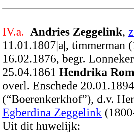
IV.a.
Andries Zeggelink
,
z
11.01.1807|a|, timmerman (
16.02.1876, begr. Lonneker
25.04.1861
Hendrika Ro
overl. Enschede 20.01.1894
(“Boerenkerkhof”), d.v. H
Egberdina Zeggelink
(1800
Uit dit huwelijk: