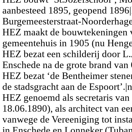
aanbesteed 1895, geopend 1896|l
Burgemeesterstraat-Noorderhage
HEZ maakt de bouwtekeningen v
gemeentehuis in 1905 (nu Hengel
HEZ bezat een schilderij door L
Enschede na de grote brand van 0
HEZ bezat ‘de Bentheimer stenen
de stadsgracht aan de Espoort’.|n
HEZ genoemd als secretaris van
18.06.1890), als architect van e
vanwege de Vereeniging tot inst
in Enschede en Lonneker (Tubant