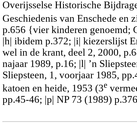
Overijsselse Historische Bijdrag
Geschiedenis van Enschede en z
p.656 {vier kinderen genoemd; Ge
|h| ibidem p.372; |i| kiezerslijs
wel in de krant, deel 2, 2000, p.6
najaar 1989, p.16; |l| ’n Sliepste
Sliepsteen, 1, voorjaar 1985, pp.4
e
katoen en heide, 1953 (3
vermee
pp.45-46; |p| NP 73 (1989) p.376;