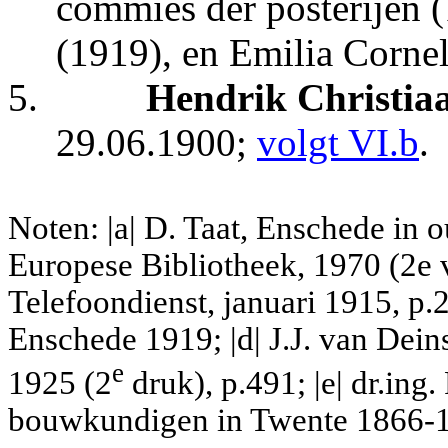
commies der posterijen (
(1919), en Emilia Cornel
5.
Hendrik Christia
29.06.1900;
volgt VI.b
.
Noten: |a| D. Taat, Enschede in 
Europese Bibliotheek, 1970 (2e v
Telefoondienst, januari 1915, p.25
Enschede 1919; |d| J.J. van Deins
e
1925 (2
druk), p.491; |e| dr.ing
bouwkundigen in Twente 1866-190