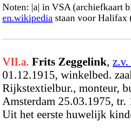
Noten: |a| in VSA (archiefkaart 
en.wikipedia
staan voor Halifax
VII.a.
Frits Zeggelink
,
z.v.
01.12.1915, winkelbed. zaak
Rijkstextielbur., monteur, bu
Amsterdam 25.03.1975, tr. 
Uit het eerste huwelijk kind