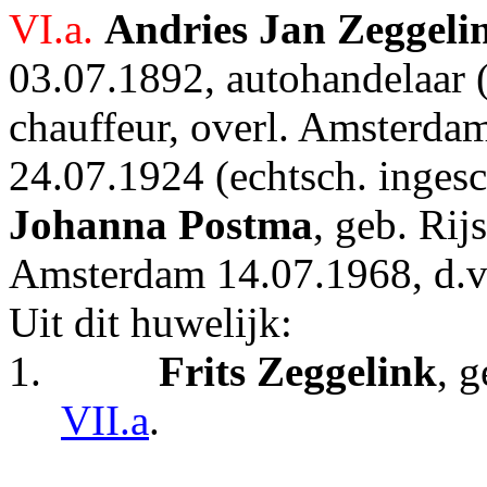
VI.a.
Andries Jan
Zeggeli
03.07.1892, autohandelaar 
chauffeur, overl. Amsterdam
24.07.1924 (echtsch. inges
Johanna Postma
, geb. Rij
Amsterdam 14.07.1968, d.v.
Uit dit huwelijk:
1.
Frits Zeggelink
, 
VII.a
.