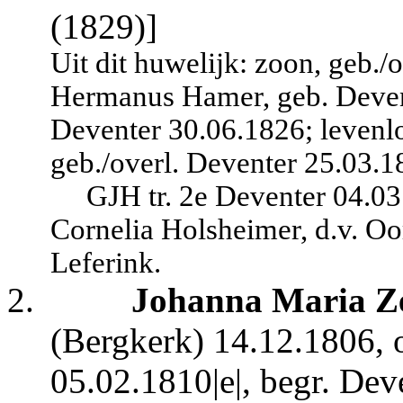
(1829)]
Uit dit huwelijk: zoon, geb./
Hermanus Hamer, geb. Devent
Deventer 30.06.1826; levenl
geb./overl. Deventer 25.03.18
GJH tr. 2e Deventer 04.0
Cornelia Holsheimer, d.v. O
Leferink.
2.
Johanna Maria Z
(Bergkerk) 14.12.1806, o
05.02.1810|e|, begr. Dev