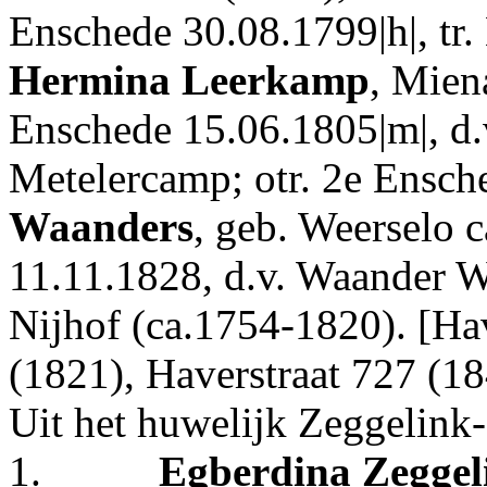
Enschede 30.08.1799|h|, tr.
Hermina Leerkamp
, Mien
Enschede 15.06.1805|m|, d
Metelercamp; otr. 2e Ensch
Waanders
, geb. Weerselo c
11.11.1828, d.v. Waander 
Nijhof (ca.1754-1820). [Hav
(1821), Haverstraat 727 (18
Uit het huwelijk Zeggelink
1.
Egberdina Zeggel