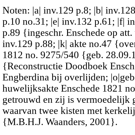
Noten: |a| inv.129 p.8; |b| inv.128
p.10 no.31; |e| inv.132 p.61; |f| i
p.89 {ingeschr. Enschede op att. 
inv.129 p.88; |k| akte no.47 {over
1812 no. 9275/540 {geb. 28.09.
{Reconstructie Doodboek Ensch
Engberdina bij overlijden; |o|ge
huwelijksakte Enschede 1821 no.
getrouwd en zij is vermoedelijk 
waarvan twee kisten met kerkeli
{M.B.H.J. Waanders, 2001}.