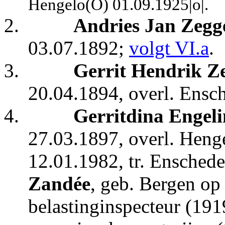
Hengelo(O) 01.09.1925|o|.
2.
Andries Jan Zegg
03.07.1892;
volgt VI.a
.
3.
Gerrit Hendrik Z
20.04.1894, overl. Ensc
4.
Gerritdina Engeli
27.03.1897, overl.
Henge
12.01.1982, tr.
Enschede
Zandée
, geb. Bergen o
belastinginspecteur (191