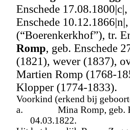
Enschede 17.08.1800|c|, 
Enschede 10.12.1866|n|,
(“Boerenkerkhof”), tr. 
Romp
, geb. Enschede 27
(1821), wever (1837), ov
Martien Romp (1768-1850)
Klopper (1774-1833).
Voorkind (erkend bij geboorte
a.
Mina Romp, geb. E
04.03.1822.