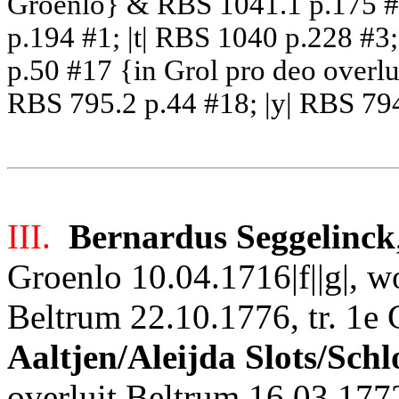
Groenlo} & RBS 1041.1 p.175 #7
p.194 #1; |t| RBS 1040 p.228 #3;
p.50 #17 {in Grol pro deo overlu
RBS 795.2 p.44 #18; |y| RBS 794
III.
Bernardus Seggelinck
Groenlo 10.04.1716|f||g|, w
Beltrum 22.10.1776, tr. 1e 
Aaltjen/Aleijda Slots/Schl
overluit Beltrum 16.03.1772|