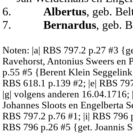
6.
Albertus
, geb. Be
7.
Bernardus
, geb. 
Noten: |a| RBS 797.2 p.27 #3 {g
Ravehorst, Antonius Sweers en 
p.55 #5 {Berent Klein Seggelink
RBS 618.1 p.139 #2; |e| RBS 797
|g| volgens anderen 16.04.1716; 
Johannes Sloots en Engelberta Se
RBS 797.2 p.76 #1; |i| RBS 796 p
RBS 796 p.26 #5 {get. Joannis Sc