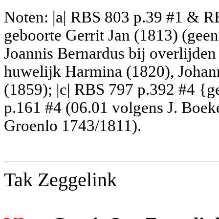
Noten: |a| RBS 803 p.39 #1 & RB
geboorte Gerrit Jan (1813) (gee
Joannis Bernardus bij overlijden
huwelijk Harmina (1820), Johann
(1859); |c| RBS 797 p.392 #4 {ge
p.161 #4 (06.01 volgens J. Boek
Groenlo 1743/1811).
Tak Zeggelink