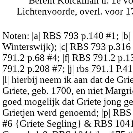
Berent Kolckman tr. 1e v
Lichtenvoorde, overl. voor 1
Noten: |a| RBS 793 p.140 #1; |b|
Winterswijk); |c| RBS 793 p.316 
791.2 p.68 #4; |f| RBS 791.2 p.1
791.2 p.208 #7; |j| rbs 791.1 P.4
|l| hierbij neem ik aan dat de Gri
Griete, geb. 1700, en niet Margri
goed mogelijk dat Griete jong ge
Grietjen werd genoemd; |p| RBS 
#6 {Griete Segling} & RBS 1041.