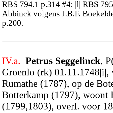
RBS 794.1 p.314 #4; |l| RBS 795.
Abbinck volgens J.B.F. Boekeld
p.200.
IV.a.
Petrus Seggelinck
, P
Groenlo (rk) 01.11.1748|i|,
Rumathe (1787), op de Bot
Botterkamp (1797), woont E
(1799,1803), overl. voor 18