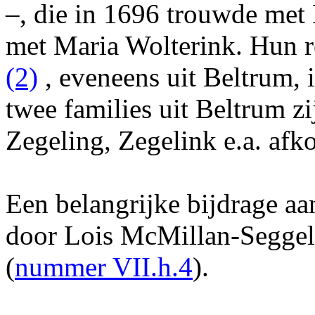
–, die in 1696 trouwde me
met Maria Wolterink. Hun r
(2)
, eveneens uit Beltrum, 
twee families uit Beltrum zi
Zegeling, Zegelink e.a. afk
Een belangrijke bijdrage aa
door Lois McMillan-Seggel
(
nummer VII.h.4
).