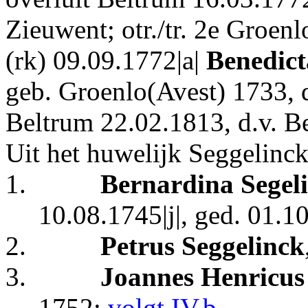
Zieuwent; otr./tr. 2e Groen
(rk) 09.09.1772|a|
Benedict
geb. Groenlo(Avest) 1733, 
Beltrum 22.02.1813, d.v. Be
Uit het huwelijk Seggelinck
1.
Bernardina Segel
10.08.1745|j|, ged. 01.10
2.
Petrus Seggelinck
3.
Joannes Henricus
1752;
volgt IV.b
.