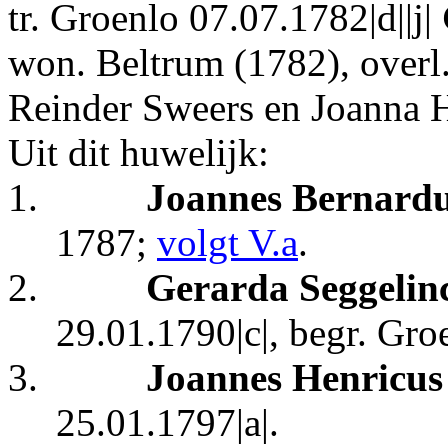
tr. Groenlo 07.07.1782|d||j|
won. Beltrum (1782), overl
Reinder Sweers en Joanna 
Uit dit huwelijk:
1.
Joannes Bernardu
1787;
volgt V.a
.
2.
Gerarda Seggelin
29.01.1790|c|, begr. Gro
3.
Joannes Henricus
25.01.1797|a|.