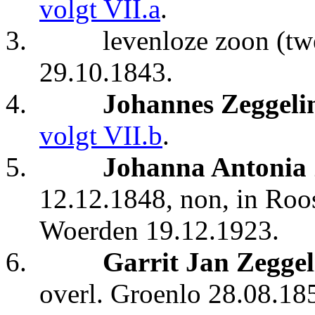
volgt VII.a
.
3.
levenloze zoon (t
29.10.1843.
4.
Johannes Zeggeli
volgt VII.b
.
5.
Johanna Antonia 
12.12.1848, non, in Roo
Woerden 19.12.1923.
6.
Garrit Jan Zegge
overl. Groenlo 28.08.18