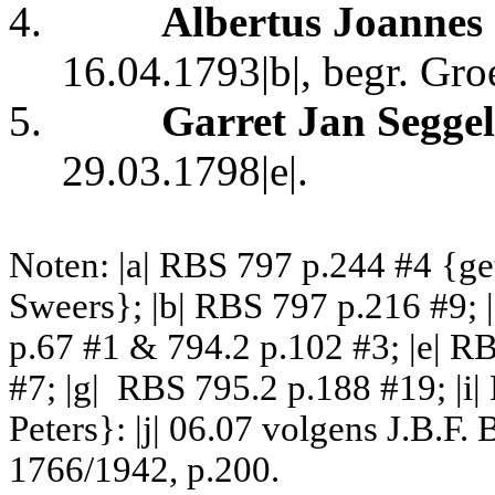
4.
Albertus Joannes
16.04.1793|b|, begr. Gro
5.
Garret Jan Segge
29.03.1798|e|.
Noten: |a| RBS 797 p.244 #4 {ge
Sweers}; |b| RBS 797 p.216 #9; 
p.67 #1 & 794.2 p.102 #3; |e| R
#7; |g|
RBS 795.2 p.188 #19; |i|
Peters}: |j| 06.07 volgens J.B.F
1766/1942, p.200.