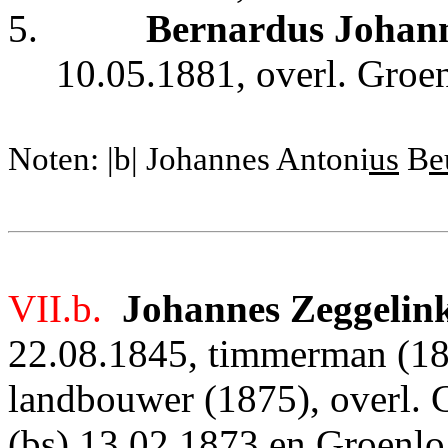
5.
Bernardus Johann
10.05.1881, overl. Groe
Noten: |b| Johannes Antoni
us
B
e
VII.b.
Johannes Zeggelin
22.08.1845, timmerman (1
landbouwer (1875), overl. 
(bs) 13.02.1873 en Groenlo