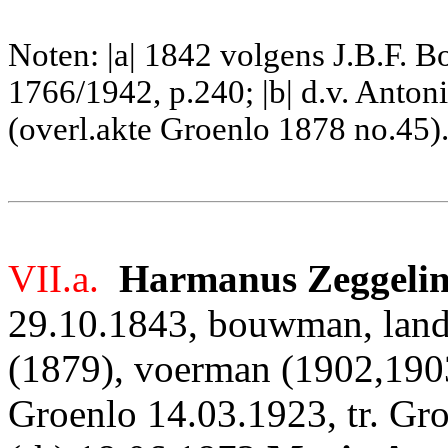
Noten: |a| 1842 volgens J.B.F. B
1766/1942, p.240; |b| d.v. Anto
(overl.akte Groenlo 1878 no.45)
VII.a.
Harmanus Zeggeli
29.10.1843, bouwman, lan
(1879), voerman (1902,1903
Groenlo 14.03.1923, tr. Gr