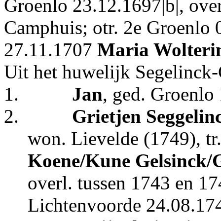
Groenlo 23.12.1697|b|, over
Camphuis; otr. 2e Groenlo 0
27.11.1707
Maria Wolteri
Uit het huwelijk Segelinck
1.
Jan
, ged. Groenlo 
2.
Grietjen Seggelin
won. Lievelde (1749), tr
Koene/Kune Gelsinck/G
overl. tussen 1743 en 174
Lichtenvoorde 24.08.1749