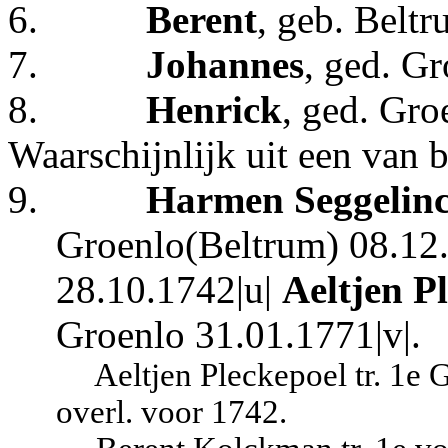
6.
Berent
, geb. Belt
7.
Johannes
, ged. Gr
8.
Henrick
, ged. Gro
Waarschijnlijk uit een van 
9.
Harmen Seggelin
Groenlo(Beltrum) 08.12.
28.10.1742|u|
Aeltjen P
Groenlo 31.01.1771|v|.
Aeltjen Pleckepoel tr. 1e
overl. voor 1742.