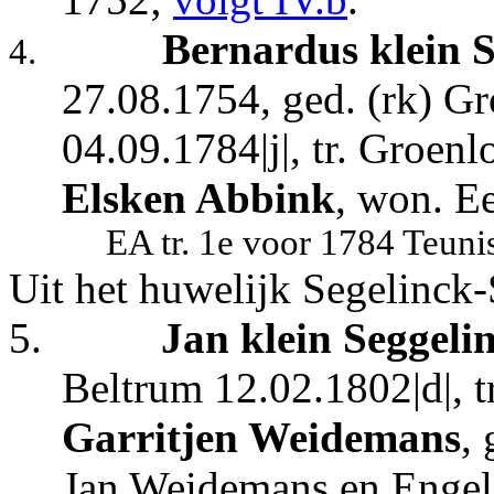
Bernardus klein 
4.
27.08.1754, ged. (rk) Gr
04.09.1784|j|, tr. Groenl
Elsken Abbink
, won. Ee
EA tr. 1e voor 1784 Teun
Uit het huwelijk Segelinck
5.
Jan klein Seggeli
Beltrum 12.02.1802|d|, t
Garritjen Weidemans
,
Jan Weidemans en Engel