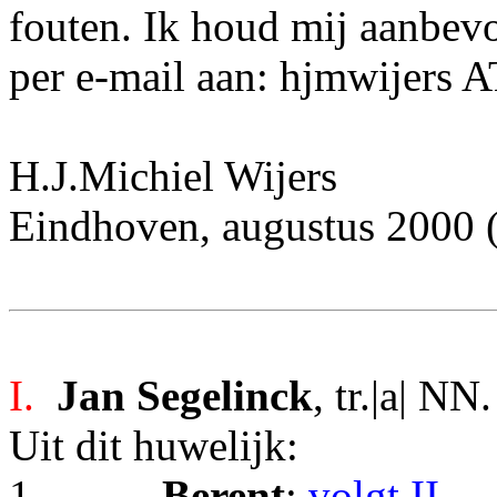
fouten. Ik houd mij aanbev
per e-mail aan: hjmwijers 
H.J.Michiel Wijers
Eindhoven, augustus 2000 (l
I.
Jan Segelinck
, tr.|a| NN.
Uit dit huwelijk:
1.
Berent
;
volgt II
.