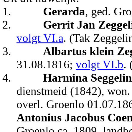
1.
Gerarda
, ged. Gro
2.
Gerrit Jan Zeggel
volgt VI.a
. (Tak Zeggeli
3.
Albartus klein Ze
31.08.1816;
volgt VI.b
.
4.
Harmina Seggeli
dienstmeid (1842), won
overl. Groenlo 01.07.18
Antonius Jacobus Coe
Groenlo ca. 1809, land