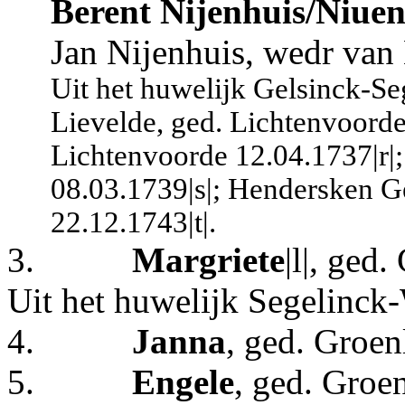
Berent Nijenhuis/Niuen
Jan Nijenhuis, wedr van 
Uit het huwelijk Gelsinck-Se
Lievelde, ged. Lichtenvoorde
Lichtenvoorde 12.04.1737|r|
08.03.1739|s|; Hendersken G
22.12.1743|t|.
3.
Margriete
|l|, ged
Uit het huwelijk Segelinck-
4.
Janna
, ged. Groen
5.
Engele
, ged. Groen