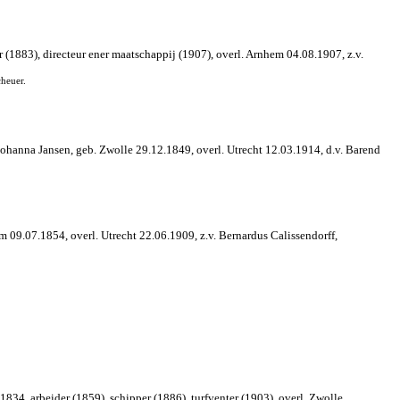
(1883), directeur ener maatschappij (1907), overl. Arnhem 04.08.1907, z.v.
heuer.
ohanna Jansen, geb. Zwolle 29.12.1849, overl. Utrecht 12.03.1914, d.v. Barend
m 09.07.1854, overl. Utrecht 22.06.1909, z.v. Bernardus Calissendorff,
34, arbeider (1859), schipper (1886), turfventer (1903), overl. Zwolle