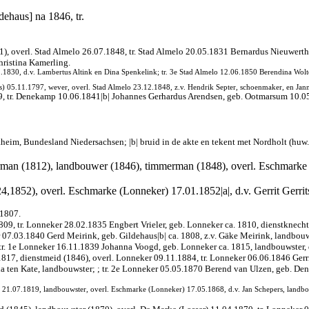
dehaus] na 1846, tr.
), overl. Stad Almelo 26.07.1848, tr. Stad Almelo 20.05.1831 Bernardus Nieuwerth
hristina Kamerling.
12.1830, d.v. Lambertus Altink en Dina Spenkelink; tr. 3e Stad Almelo 12.06.1850 Berendina Wol
s) 05.11.1797, wever, overl. Stad Almelo 23.12.1848, z.v. Hendrik Septer, schoenmaker, en Jann
9, tr. Denekamp 10.06.1841|b| Johannes Gerhardus Arendsen, geb. Ootmarsum 10.05
ntheim, Bundesland Niedersachsen; |b| bruid in de akte en tekent met Nordholt (hu
rman (1812), landbouwer (1846), timmerman (1848), overl. Eschmarke
4,1852), overl. Eschmarke (Lonneker) 17.01.1852|a|, d.v. Gerrit Gerr
.1807.
, tr. Lonneker 28.02.1835 Engbert Vrieler, geb. Lonneker ca. 1810, dienstknecht, z
 07.03.1840 Gerd Meirink, geb. Gildehaus|b| ca. 1808, z.v. Gäke Meirink, landbou
r. 1e Lonneker 16.11.1839 Johanna Voogd, geb. Lonneker ca. 1815, landbouwster, 
.1817, dienstmeid (1846), overl. Lonneker 09.11.1884, tr. Lonneker 06.06.1846 Ge
a ten Kate, landbouwster; ; tr. 2e Lonneker 05.05.1870 Berend van Ulzen, geb. De
 21.07.1819, landbouwster, overl. Eschmarke (Lonneker) 17.05.1868, d.v. Jan Schepers, land