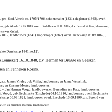
, geb. Stad Almelo ca. 1795/1796, schoenmaker (1831), dagloner (1865), overl.
ters, geb. Almelo 17.06.1813, overl. Stad Almelo 10.06.1865, d.v. Berend Wolters, kleermaker,
etje van Ginkel.
.1812, landbouwer (1841), koperslager (1862), overl. Denekamp 08.09.1862, ,
w.akte Denekamp 1841 no.12).
 (Lonneker) 16.10.1848, z.v. Herman ter Brugge en Geesken
itsen en Fenneken Rosink.
.v. Jannes Vrieler, ook Vrijler, landbouwer, en Janna Wesselink.
wer, en Zwenne Mester, landbouwster.
d.v. Jan Hermen Voogd, landbouwer, en Berendina ten Kate, landbouwster.
rrit Voogd, geb. Eschmarke (Enschede) 04.10.1816, landbouwer, overl. Eschmarke
nekamp 06.03.1821, landbouwer, overl. Enschede 13.09.1896, z.v. Berend van
bouwer, en Harmken Hofman, landbouwster.