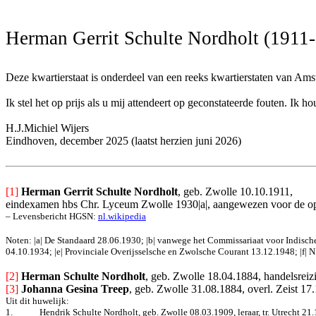
Herman Gerrit Schulte Nordholt (1911
Deze kwartierstaat is onderdeel van een reeks kwartierstaten van Am
Ik stel het op prijs als u mij attendeert op geconstateerde fouten. I
H.J.Michiel Wijers
Eindhoven, december 2025 (laatst herzien juni 2026)
[1]
Herman Gerrit Schulte Nordholt
, geb. Zwolle 10.10.1911,
eindexamen hbs Chr. Lyceum Zwolle 1930|a|, aangewezen voor de ople
– Levensbericht HGSN: 
nl.wikipedia
Noten: |a| De Standaard 28.06.1930; |b| vanwege het Commissariaat voor Indisch
04.10.1934; |e| Provinciale Overijsselsche en Zwolsche Courant 13.12.1948; |f| 
[2] 
Herman Schulte Nordholt
, geb. Zwolle 18.04.1884, handelsreiz
[3] 
Johanna Gesina Treep
, geb. Zwolle 31.08.1884, overl. Zeist 17
Uit dit huwelijk:
1.
Hendrik Schulte Nordholt, geb. Zwolle 08.03.1909, leraar, tr. Utrecht 21