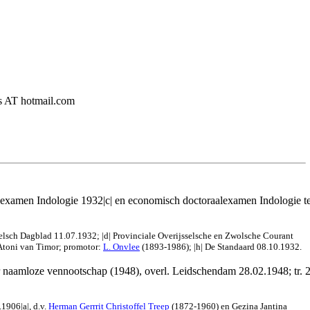
ers AT hotmail.com
sexamen Indologie 1932|c| en economisch doctoraalexamen Indologie t
elsch Dagblad 11.07.1932; |d| Provinciale Overijsselsche en Zwolsche Courant
e Atoni van Timor; promotor:
L. Onvlee
(1893-1986); |h| De Standaard 08.10.1932.
 naamloze vennootschap (1948), overl. Leidschendam 28.02.1948; tr. 2e
1906|a|, d.v.
Herman Gerrrit Christoffel Treep
(1872-1960) en Gezina Jantina