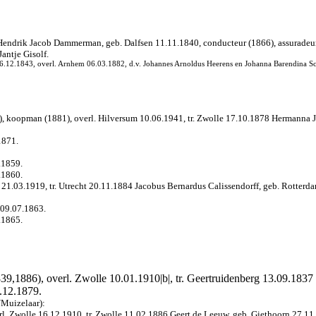
 Hendrik Jacob Dammerman, geb. Dalfsen 11.11.1840, conducteur (1866), assuradeur 
antje Gisolf.
16.12.1843, overl. Arnhem 06.03.1882, d.v. Johannes Arnoldus Heerens en Johanna Barendina Sc
), koopman (1881), overl. Hilversum 10.06.1941, tr. Zwolle 17.10.1878 Hermanna J
1871.
.1859.
.1860.
 21.03.1919, tr. Utrecht 20.11.1884 Jacobus Bernardus Calissendorff, geb. Rotterda
 09.07.1863.
.1865.
9,1886), overl. Zwolle 10.01.1910|b|, tr. Geertruidenberg 13.09.1837
6.12.1879.
/Muizelaar):
. Zwolle 16.12.1910, tr. Zwolle 11.02.1886 Geert de Leeuw, geb. Giethoorn 27.11.18