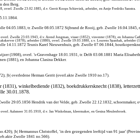
an den Berg.
 overl. Zwolle 23.02.1885, d.v. Gerrit Koops Schievink, arbeider, en Antje Fredriks Sanstra.
15.11.1864.
le 04.05.1883, tr. Zwolle 08.05.1872 Sijbrand de Rooij, geb. Zwolle 16.04.1845, me
overl. Zwolle 23.03.1943, d.v. Arend Jongman, visser (1852), visventer (1878), en Johanna Ca
akskerver (1878), arbeider (1880), overl. Zwolle 19.03.1880, z.v. Lourens Spanhak, arbeider (1
wolle 14.11.1872 Teunis Karel Nieuwenhuis, geb. Zwolle 07.06.1844, houtkopersknec
jzer (1908), overl. ’s-Gravenhage 18.01.1931, tr. Delft 03.08.1881 Maria Elisabeth
jnen (1881), en Johanna Clasina Dekker.
2); |b| overledene Herman Gerrit (overl.akte Zwolle 1910 no.17).
 (1831), winkelbediende (1832), boekdrukkersknecht (1838), letterzette
lle 30.01.1878.
r. Zwolle 29.05.1856 Hendrik van der Velde, geb. Zwolle 22.12.1832, schoenmaker, 
overl. Aalsmeer 31.05.1910, d.v. Jan Winkelman, kleermaker, en Gesina Meulenbroek.
o.420); |b| Hermannus Christoffel, ‘in den gezegenden leeftijd van 91 jaar’ (Provi
eb.akte Zwolle 1841 no.566).