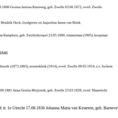
08.1896 Gozina Jantina Kruisweg, geb. Zwolle 03.06.1872, overl. Zwolle
 Hendrik Onck, loodgieter, en Jaquolina Janna van Brink.
illem Kamphuis, geb. Zwollerkerspel 23.05.1880, timmerman (1905), koopman
.1846
diende (1873,1883), notarisklerk (1914), overl. Zwolle 09.05.1914, z.v. Jochem
2.06.1881 Anna Gesina Meijerink, geb. Zwolle 23.03.1859, overl. Maastricht
; tr. 1e Utrecht 17.08.1836 Johanna Maria van Kesteren, geb. Barneveld