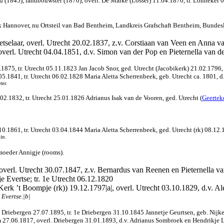
 (1845), landbouwster (1870), overl. De Marke (Losser) 11.04.1870, tr. Lonneker
jk Hannover, nu Ortsteil van Bad Bentheim, Landkreis Grafschaft Bentheim, Bundes
etselaar, overl. Utrecht 20.02.1837, z.v. Corstiaan van Veen en Anna va
verl. Utrecht 04.04.1851, d.v. Simon van der Pop en Pieternella van d
.1875, tr. Utrecht 05.11.1823 Jan Jacob Snor, ged. Utrecht (Jacobikerk) 21.02.1796,
05.1841, tr.
Utrecht 06.02.1828 Maria Aletta Scherrenbeek, geb. Utrecht ca. 1801, 
ter.
02.1832, tr. Utrecht 25.01.1826 Adrianus Isak van de Vooren, ged. Utrecht (
Geertek
.10.1861, tr. Utrecht 03.04.1844 Maria Aletta Scherrenbeek, ged. Utrecht (rk) 08.1
in.
 moeder Annigje (rooms).
 overl. Utrecht 30.07.1847, z.v. Bernardus van Reenen en Pieternella v
e Evertse; tr. 1e Utrecht 06.12.1820
rk ’t Boompje (rk)) 19.12.1797|a|, overl. Utrecht 03.10.1829, d.v. 
 Evertse.|b|
Driebergen 27.07.1895, tr. 1e Driebergen 31.10.1845 Jannetje Geurtsen, geb. Nijke
 27.06.1817, overl. Driebergen 31.01.1893, d.v. Adrianus Sombroek en Hendrikje 