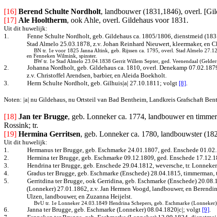
[16]
Berend Schulte Nordholt
, landbouwer (1831,1846), overl. [Gil
[17]
Ale Hooltherm
, ook Ahle, overl. Gildehaus voor 1831.
Uit dit huwelijk:
1.
Fenne Schulte Nordholt, geb. Gildehaus ca. 1805/1806, dienstmeid (1831
Stad Almelo 25.03.1878, z.v. Johan Reinhard Nieuwert, kleermaker, en C
BN tr. 1e voor 1825 Janna Altink, geb. Rijssen ca. 1795, overl. Stad Almelo 27.
en Fenneken Wilmink, spinster.
BW tr. 1e Stad Almelo 23.04.1838 Gerrit Willem Septer, ged. Veenendaal (Gelder
2.
Johanna Nordholt, geb. Gildehaus ca. 1810, overl. Denekamp 07.02.187
z.v. Christoffel Arendsen, barbier, en Aleida Boekholt.
3.
Herm Schulte Nordholt, geb. Gilhuis|a| 27.10.1811
; volgt
[8]
.
Noten: |a| nu Gildehaus, nu Ortsteil van Bad Bentheim, Landkreis Grafschaft Be
[18]
Jan ter Brugge
, geb. Lonneker ca. 1774, landbouwer en timme
Rossink; tr.
[19]
Hermina Gerritsen
, geb. Lonneker ca. 1780, landbouwster (182
Uit dit huwelijk:
1.
Hermanus ter Brugge, geb. Eschmarke 24.01.1807, ged. Enschede 01.02
2.
Hermina ter Brugge, geb. Eschmarke 09.12.1809, ged. Enschede 17.12.1809
3.
Hendrina ter Brugge, geb. Enschede 29.04.1812, weversche, tr. Lonneker
4.
Gradus ter Brugge, geb. Eschmarke (Enschede) 28.04.1815, timmerman, t
5.
Gerritdina ter Brugge, ook Gerridina, geb. Eschmarke (Enschede) 20.08
(Lonneker) 27.01.1862, z.v. Jan Hermen Voogd, landbouwer, en Berendin
Ulzen, landbouwer, en Zuzanna Heijelst.
BvU tr. 1e Lonneker 24.03.1849 Hendrina Schepers, geb. Eschmarke (Lonneker)
6.
Janna ter Brugge, geb. Eschmarke (Lonneker) 08.04.1820|c|
; volgt
[9]
.