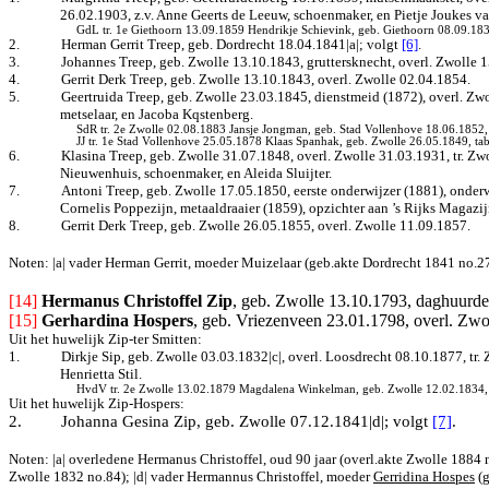
26.02.1903, z.v. Anne Geerts de Leeuw, schoenmaker, en Pietje Joukes v
GdL tr. 1e Giethoorn 13.09.1859 Hendrikje Schievink, geb. Giethoorn 08.09.1838,
2.
Herman Gerrit Treep, geb. Dordrecht 18.04.1841|a|
; volgt
[6]
.
3.
Johannes Treep, geb. Zwolle 13.10.1843, gruttersknecht, overl. Zwolle 
4.
Gerrit Derk Treep, geb. Zwolle 13.10.1843, overl. Zwolle 02.04.1854.
5.
Geertruida Treep, geb. Zwolle 23.03.1845, dienstmeid (1872), overl. Zwol
metselaar, en Jacoba Kqstenberg.
SdR tr. 2e Zwolle 02.08.1883 Jansje Jongman, geb. Stad Vollenhove 18.06.1852, 
JJ tr. 1e Stad Vollenhove 25.05.1878 Klaas Spanhak, geb. Zwolle 26.05.1849, tab
6.
Klasina Treep, geb. Zwolle 31.07.1848, overl. Zwolle 31.03.1931, tr. Z
Nieuwenhuis, schoenmaker, en Aleida Sluijter.
7.
Antoni Treep, geb. Zwolle 17.05.1850, eerste onderwijzer (1881), onderwi
Cornelis Poppezijn, metaaldraaier (1859), opzichter aan ’s Rijks Magazi
8.
Gerrit Derk Treep, geb. Zwolle 26.05.1855, overl. Zwolle 11.09.1857.
Noten: |a| vader Herman Gerrit, moeder Muizelaar (geb.akte Dordrecht 1841 no.27
[14] 
Hermanus Christoffel Zip
, geb. Zwolle 13.10.1793, daghuurder
[15]
Gerhardina Hospers
, geb. Vriezenveen 23.01.1798, overl. Zwo
Uit het huwelijk Zip-ter Smitten:
1.
Dirkje Sip, geb. Zwolle 03.03.1832|c|, overl. Loosdrecht 08.10.1877, t
Henrietta Stil.
HvdV tr. 2e Zwolle 13.02.1879 Magdalena Winkelman, geb. Zwolle 12.02.1834, 
Uit het huwelijk Zip-Hospers:
2.
Johanna Gesina Zip, geb. Zwolle 07.12.1841|d|
; volgt
[7]
.
Noten: |a| overledene Hermanus Christoffel, oud 90 jaar (overl.akte Zwolle 1884 n
Zwolle 1832 no.84); |d| vader Hermannus Christoffel, moeder
Gerridina Hospes
(g