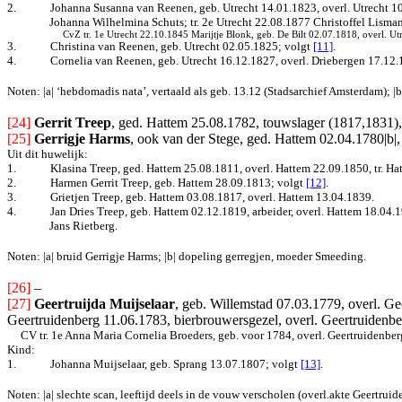
2.
Johanna Susanna van Reenen, geb. Utrecht 14.01.1823, overl. Utrecht 10.
Johanna Wilhelmina Schuts; tr. 2e Utrecht 22.08.1877 Christoffel Lisman
CvZ tr. 1e Utrecht 22.10.1845 Marijtje Blonk, geb. De Bilt 02.07.1818, overl. U
3.
Christina van Reenen, geb. Utrecht 02.05.1825
; volgt
[11]
.
4.
Cornelia van Reenen, geb. Utrecht 16.12.1827, overl. Driebergen 17.12.
Noten: |a| ‘hebdomadis nata’, vertaald als geb. 13.12 (Stadsarchief Amsterdam)
[24]
Gerrit Treep
, ged. Hattem 25.08.1782, touwslager (1817,1831),
[25]
Gerrigje Harms
, ook van der Stege, ged. Hattem 02.04.1780|b|
Uit dit huwelijk:
1.
Klasina Treep, ged. Hattem 25.08.1811, overl. Hattem 22.09.1850, tr.
Hat
2.
Harmen Gerrit Treep, geb. Hattem 28.09.1813
; volgt
[12]
.
3.
Grietjen Treep, geb. Hattem 03.08.1817, overl. Hattem 13.04.1839.
4.
Jan Dries Treep, geb. Hattem 02.12.1819, arbeider, overl. Hattem 18.04.
Jans Rietberg.
Noten: |a| bruid Gerrigje Harms; |b| dopeling gerregjen, moeder Smeeding.
[26]
–
[27]
Geertruijda Muijselaar
, geb. Willemstad 07.03.1779, overl. Ge
Geertruidenberg 11.06.1783, bierbrouwersgezel, overl. Geertruidenbe
CV tr. 1e Anna Maria Cornelia Broeders, geb. voor 1784, overl. Geertruidenber
Kind:
1.
Johanna Muijselaar, geb. Sprang 13.07.1807
; volgt
[13]
.
Noten: |a| slechte scan, leeftijd deels in de vouw verscholen (overl.akte Geertrui