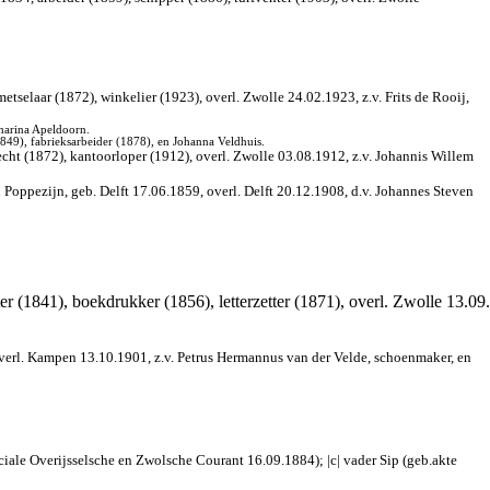
tselaar (1872), winkelier (1923), overl. Zwolle 24.02.1923, z.v. Frits de Rooij,
tharina Apeldoorn.
849), fabrieksarbeider (1878), en Johanna Veldhuis.
ht (1872), kantoorloper (1912), overl. Zwolle 03.08.1912, z.v. Johannis Willem
 Poppezijn, geb. Delft 17.06.1859, overl. Delft 20.12.1908, d.v. Johannes Steven
r (1841), boekdrukker (1856), letterzetter (1871), overl. Zwolle 13.09
overl. Kampen 13.10.1901, z.v. Petrus Hermannus van der Velde, schoenmaker, en
nciale Overijsselsche en Zwolsche Courant 16.09.1884); |c| vader Sip (geb.akte