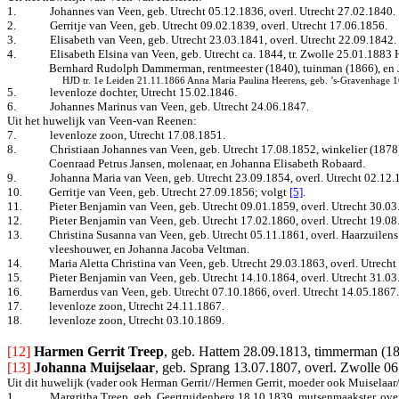
1.
Johannes van Veen, geb. Utrecht 05.12.1836, overl. Utrecht 27.02.1840.
2.
Gerritje van Veen, geb. Utrecht 09.02.1839, overl. Utrecht 17.06.1856.
3.
Elisabeth van Veen, geb. Utrecht 23.03.1841, overl. Utrecht 22.09.1842.
4.
Elisabeth Elsina van Veen, geb. Utrecht ca. 1844, tr. Zwolle 25.01.1883
Bernhard Rudolph Dammerman, rentmeester (1840), tuinman (1866), en J
HJD tr. 1e Leiden 21.11.1866 Anna Maria Paulina Heerens, geb. ’s-Gravenhage 
5.
levenloze dochter, Utrecht 15.02.1846.
6.
Johannes Marinus van Veen, geb. Utrecht 24.06.1847.
Uit het huwelijk van Veen-van Reenen:
7.
levenloze zoon, Utrecht 17.08.1851.
8.
Christiaan Johannes van Veen, geb. Utrecht 17.08.1852, winkelier (1878
Coenraad Petrus Jansen, molenaar, en Johanna Elisabeth Robaard.
9.
Johanna Maria van Veen, geb. Utrecht 23.09.1854, overl. Utrecht 02.12.
10.
Gerritje van Veen, geb. Utrecht 27.09.1856
; volgt
[5]
.
11.
Pieter Benjamin van Veen, geb. Utrecht 09.01.1859, overl. Utrecht 30.03
12.
Pieter Benjamin van Veen, geb. Utrecht 17.02.1860, overl. Utrecht 19.08
13.
Christina Susanna van Veen, geb. Utrecht 05.11.1861, overl. Haarzuilens
vleeshouwer, en Johanna Jacoba Veltman.
14.
Maria Aletta Christina van Veen, geb. Utrecht 29.03.1863, overl. Utrecht
15.
Pieter Benjamin van Veen, geb. Utrecht 14.10.1864, overl. Utrecht 31.03
16.
Barnerdus van Veen, geb. Utrecht 07.10.1866, overl. Utrecht 14.05.1867.
17.
levenloze zoon, Utrecht 24.11.1867.
18.
levenloze zoon, Utrecht 03.10.1869.
[12] 
Harmen Gerrit Treep
, geb. Hattem 28.09.1813, timmerman (183
[13]
Johanna Muijselaar
, geb. Sprang 13.07.1807, overl. Zwolle 0
Uit dit huwelijk (vader ook Herman Gerrit//Hermen Gerrit, moeder ook Muiselaar
1.
Margritha Treep, geb. Geertruidenberg 18.10.1839, mutsenmaakster, overl