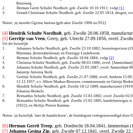
Kruisweg.
2.
Herman Gerrit Schulte Nordholt, geb. Zwolle 10.10.1911; volgt
[1]
.
3.
Gerard Christiaan Schulte Nordholt, geb. Zwolle 22.05.1914, drogist, ove
Noten: |a| moeder G
e
zina Jantina (geb.akte Zwolle 1906 no.952).
[4]
Hendrik Schulte Nordholt
, geb. Zwolle 20.06.1858, manufactur
[5]
Gerritje van Veen
, Gerry, geb. Utrecht 27.09.1856, overl. Zwol
Uit dit huwelijk:
1.
Johannes Schulte Nordholt, geb. Zwolle 23.10.1882, bouwinspecteur (190
Marsman, (koren)molenaar, en Fennigje Lindeboom.
2.
Herman Schulte Nordholt, geb. Zwolle 18.04.1884
; volgt
[2]
.
3.
Christina Schulte Nordholt, geb. Zwolle 08.03.1886, overl. [Amsterdam]
4.
Johanna Schulte Nordholt, geb. Zwolle 25.05.1887, overl. Amsterdam 06.
Jannetje Antonia Sterk.
5.
Gerritje Schulte Nordholt, geb. Zwolle 21.07.1888, overl. Arnhem 15.09
13.12.1957, z.v. Albert Markus Brouwer, commissionair, en Grietje Berkm
6.
Hendrik Schulte Nordholt, geb. Zwolle 18.12.1889, manufacturier (1919),
Johanna Heukels.
7.
Bernardus Schulte Nordholt, geb. Zwolle 15.03.1892, overl. Zwolle 02.
8.
Bernardus Schulte Nordholt, geb. Zwolle 23.02.1895, handelsreiziger, 
(1922), en Heiltje Pieters Kamma.
Noten: |a| huwelijk ‘met de handschoen’, de bruidegom vertegenwoordigd door Ge
[6] 
Herman Gerrit Treep
, geb. Dordrecht 18.04.1841, timmerman (
[7]
Johanna Gesina Zip
, geb. Zwolle 07.12.1841, overl. Zwolle 22.