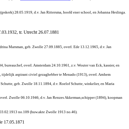
ijpskerk) 28.05.1919, d.v. Jan Rittersma, hoofd ener school, en Johanna Heslinga.
.03.1932, tr. Utrecht 26.07.1881
drina Marsman, geb. Zwolle 27.09.1885, overl. Ede 13.12.1965, d.v. Jan
, bureauchef, overl. Amsterdam 24.10.1961, z.v. Wouter van Eck, kassier, en
 tijdelijk aspirant civiel gezaghebber te Menado (1913), overl. Arnhem
Schutte, geb. Zwolle 18.11.1894, d.v. Roelof Schutte, winkelier, en Maria
 overl. Zwolle 06.10.1946, d.v. Jan Renzes Akkerman,schipper (1894), koopman
n 03.02.1913 no.109 (huw.akte Zwolle 1913 no.46).
le 17.05.1871