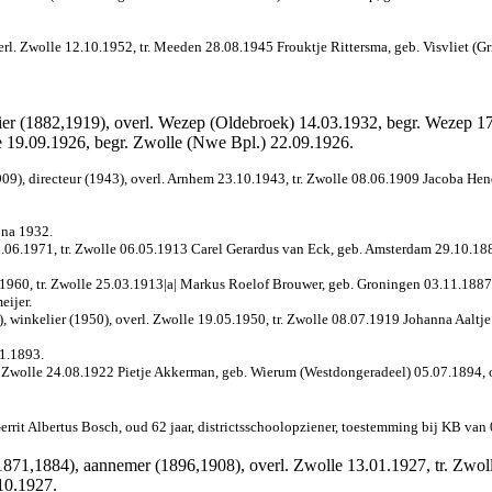
rl. Zwolle 12.10.1952, tr. Meeden 28.08.1945 Frouktje Rittersma, geb. Visvliet (Gr
ier (1882,1919), overl. Wezep (Oldebroek) 14.03.1932, begr. Wezep 17
le 19.09.1926, begr. Zwolle (Nwe Bpl.) 22.09.1926.
9), directeur (1943), overl. Arnhem 23.10.1943, tr. Zwolle 08.06.1909 Jacoba Hen
 na 1932.
06.1971, tr. Zwolle 06.05.1913 Carel Gerardus van Eck, geb. Amsterdam 29.10.1884
.1960, tr. Zwolle 25.03.1913|a| Markus Roelof Brouwer, geb. Groningen 03.11.1887,
eijer.
 winkelier (1950), overl. Zwolle 19.05.1950, tr. Zwolle 08.07.1919 Johanna Aaltje 
01.1893.
tr. Zwolle 24.08.1922 Pietje Akkerman, geb. Wierum (Westdongeradeel) 05.07.1894,
rrit Albertus Bosch, oud 62 jaar, districtsschoolopziener, toestemming bij KB va
1871,1884), aannemer (1896,1908), overl. Zwolle 13.01.1927, tr. Zwol
10.1927.