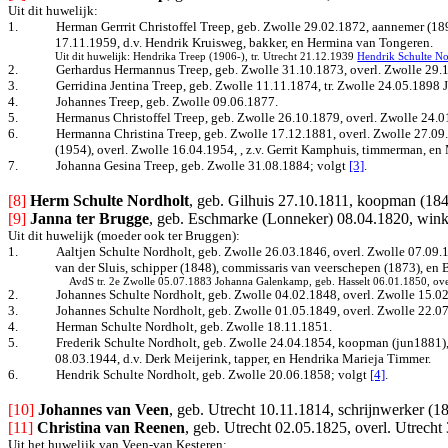
Uit dit huwelijk:
1.
Herman Gerrrit Christoffel Treep, geb. Zwolle 29.02.1872, aannemer (18
17.11.1959, d.v. Hendrik Kruisweg, bakker, en Hermina van Tongeren.
Uit dit huwelijk: Hendrika Treep (1906-), tr. Utrecht 21.12.1939
Hendrik Schulte No
2.
Gerhardus Hermannus Treep, geb. Zwolle 31.10.1873, overl. Zwolle 29.
3.
Gerridina Jentina Treep, geb. Zwolle 11.11.1874, tr. Zwolle 24.05.1898
4.
Johannes Treep, geb. Zwolle 09.06.1877.
5.
Hermanus Christoffel Treep, geb. Zwolle 26.10.1879, overl. Zwolle 24.0
6.
Hermanna Christina Treep, geb. Zwolle 17.12.1881, overl. Zwolle 27.09
(1954), overl. Zwolle 16.04.1954, , z.v. Gerrit Kamphuis, timmerman, en 
7.
Johanna Gesina Treep, geb. Zwolle 31.08.1884
; volgt
[3]
.
[8] 
Herm Schulte Nordholt
, geb. Gilhuis 27.10.1811, koopman (184
[9]
Janna ter Brugge
, geb. Eschmarke (Lonneker) 08.04.1820, winke
Uit dit huwelijk (moeder ook ter Bruggen):
1.
Aaltjen Schulte Nordholt, geb. Zwolle 26.03.1846, overl. Zwolle 07.09.
van der Sluis, schipper (1848), commissaris van veerschepen (1873), en
AvdS tr. 2e Zwolle 05.07.1883 Johanna Galenkamp, geb. Hasselt 06.01.1850, over
2.
Johannes Schulte Nordholt, geb. Zwolle 04.02.1848, overl. Zwolle 15.0
3.
Johannes Schulte Nordholt, geb. Zwolle 01.05.1849, overl. Zwolle 22.0
4.
Herman Schulte Nordholt, geb. Zwolle 18.11.1851.
5.
Frederik Schulte Nordholt, geb. Zwolle 24.04.1854, koopman (jun1881), 
08.03.1944, d.v. Derk Meijerink, tapper, en Hendrika Marieja Timmer.
6.
Hendrik Schulte Nordholt, geb. Zwolle 20.06.1858; volgt
[4]
.
[10] 
Johannes van Veen
, geb. Utrecht 10.11.1814, schrijnwerker (1
[11]
Christina van Reenen
, geb. Utrecht 02.05.1825, overl. Utrecht
Uit het huwelijk van Veen-van Kesteren: