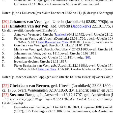
7.
Fenneken ter Brugge, geb. Eschmarke (Lonneker) 13.09.1824, dienstmeid
Lonneker 22.11.1892, z.v. Harmen ter Mors en Willemina Reef.
Noten: |a| ook Lukassen (overl.akte Lonneker 1852 no.11); |b| destijds Koningri
[20]
Johannes van Veen
, ged. Utrecht (Jacobikerk) 02.09.1770|b|, m
[21]
Elisabetta van der Pop
, ged. Utrecht (
Jacobikerk)
22.10.1775, o
Uit dit huwelijk (moeder ook Elisabeth):
1.
Anna van Veen, ged. Utrecht (
Janskerk
) 04.11.1792, overl. Utrecht 21.12
2.
Pieter van Veen, ged. Utrecht (Domkerk) 23.03.1796, overl. vUtrecht 10.
MAS tr. 2e 1844
Pieter Benjamin van Veen
(1818-1861), jongere broeder van Pie
3.
Corstiaan van Veen, ged. Utrecht (Domkerk) 31.01.1798.
4.
Maria van Veen, ged. Utrecht (Jacobikerk) 27.03.1803, overl. Utrecht 24.
5.
Johannes van Veen, geb. ca. 1811, overl. Utrecht 05.09.1813.
6.
Johannes van Veen, geb. Utrecht 10.11.1814
; volgt
[10]
.
7.
levenloze dochter, Utrecht 21.11.1817.
8.
Pieter Benjamin van Veen, geb. Utrecht 31.12.1818|a|, overl. Utrecht 17
MAS tr. 1e 1828
Pieter van Veen
(1796-1841), oudere broeder van Pieter Benjam
Noten: |a| moeder van der Popp (geb.akte Utrecht 1818 no.1052); |b| vader Cors,
[22]
Christiaan van Reenen
, ged. Utrecht (Jacobikerk) 23.03.1800,
ca. 1786, overl. Wageningen 02.07.1850, d.v. Hendrik Jansen en Jantj
[23]
Susanna Rang
, geb. Amsterdam 13.12.1797, ged. Amsterdam (Ke
– Er is een Evertje, ged. Wageningen 09.12.1787, d.v. Hendrik Jansze en Jannetje
Uit dit huwelijk:
1.
Bernardus van Reenen, geb. Utrecht 10.02.1821, koopman (1881), overl. 
(1817); tr. 2e Driebergen 24.11.1865 Johanna Sombroek, geb. Amsterdam