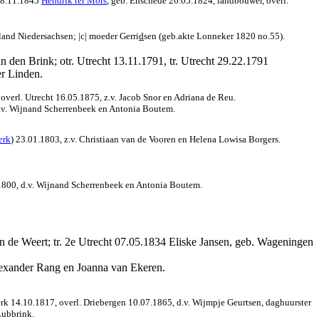
 08.11.1845
Hendrik ter Mors
, geb. Enschede 26.05.1824, landbouwer, overl.
land Niedersachsen; |c| moeder Gerri
d
sen (geb.akte Lonneker 1820 no.55).
n den Brink; otr. Utrecht 13.11.1791, tr. Utrecht 29.22.1791
er Linden.
 overl. Utrecht 16.05.1875, z.v. Jacob Snor en Adriana de Reu.
d.v. Wijnand Scherrenbeek en Antonia Boutem.
erk
) 23.01.1803, z.v. Christiaan van de Vooren en Helena Lowisa Borgers.
2.1800, d.v. Wijnand Scherrenbeek en Antonia Boutem.
an de Weert; tr. 2e Utrecht 07.05.1834 Eliske Jansen, geb. Wageningen
Alexander Rang en Joanna van Ekeren.
rk 14.10.1817, overl. Driebergen 10.07.1865, d.v. Wijmpje Geurtsen, daghuurster
Lubbrink.