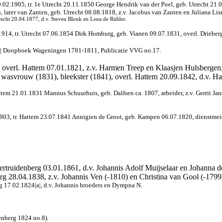
02.1905, tr. 1e Utrecht 20.11.1850 George Hendrik van der Poel, geb. Utrecht 21.0
, later van Zanten, geb. Utrecht 08.08.1818, z.v. Jacobus van Zanten en Juliana Li
trecht 20.04.1877, d.v. Steven Blonk en Lena de Ridder.
1914, tr. Utrecht 07.06.1854 Dirk Homburg, geb. Vianen 09.07.1831, overl. Drieber
; |b| Doopboek Wageningen 1781-1811, Publicatie VVG no.17.
 overl. Hattem 07.01.1821, z.v. Harmen Treep en Klaasjen Hulsbergen; 
, wasvrouw (1831), bleekster (1841), overl. Hattem 20.09.1842, d.v. 
tem 21.01.1831 Mannus Schuurhuis, geb. Dalfsen ca. 1807, arbeider, z.v. Gerrit Jans
1903, tr. Hattem 23.07.1841 Annigien de Groot, geb. Kampen 06.07.1820, dienstmeid
ertruidenberg 03.01.1861, d.v. Johannis Adolf Muijselaar en Johanna d
rg 28.04.1838, z.v. Johannis Ven (-1810) en Christina van Gool (-1799
g 17.02.1824|a|, d.v. Johannis broeders en Dympna N.
denberg 1824 no.8).