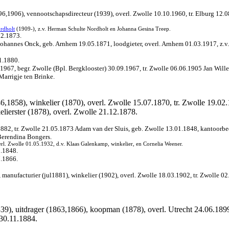
96,1906), vennootschapsdirecteur (1939), overl. Zwolle 10.10.1960, tr. Elburg 12.
rdholt
(1909-), z.v. Herman Schulte Nordholt en Johanna Gesina Treep.
12.1873.
 Johannes Onck, geb. Arnhem 19.05.1871, loodgieter, overl. Arnhem 01.03.1917, z.v.
1.1880.
.1967, begr. Zwolle (Bpl. Bergklooster) 30.09.1967, tr. Zwolle 06.06.1905 Jan W
Marrigje ten Brinke.
6,1858), winkelier (1870), overl. Zwolle 15.07.1870, tr. Zwolle 19.02
lierster (1878), overl. Zwolle 21.12.1878.
1882, tr. Zwolle 21.05.1873 Adam van der Sluis, geb. Zwolle 13.01.1848, kantoorbe
 Berendina Bongers.
l. Zwolle 01.05.1932, d.v. Klaas Galenkamp, winkelier, en Cornelia Weener.
2.1848.
7.1866.
manufacturier (jul1881), winkelier (1902), overl. Zwolle 18.03.1902, tr. Zwolle 0
839), uitdrager (1863,1866), koopman (1878), overl. Utrecht 24.06.1899
 30.11.1884.