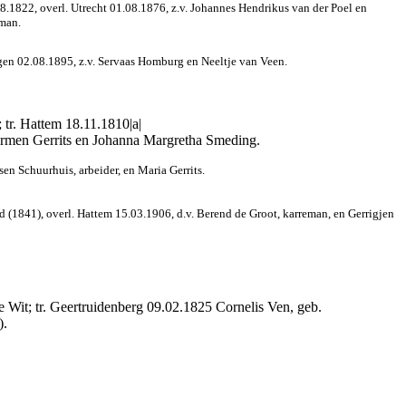
8.1822, overl. Utrecht 01.08.1876, z.v. Johannes Hendrikus van der Poel en
sman.
gen 02.08.1895, z.v. Servaas Homburg en Neeltje van Veen.
tr. Hattem 18.11.1810|a|
Harmen Gerrits en Johanna Margretha Smeding.
en Schuurhuis, arbeider, en Maria Gerrits.
 (1841), overl. Hattem 15.03.1906, d.v. Berend de Groot, karreman, en Gerrigjen
e Wit; tr. Geertruidenberg 09.02.1825 Cornelis Ven, geb.
).