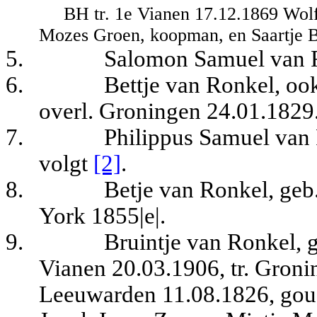
BH tr. 1e Vianen 17.12.1869 Wol
Mozes Groen, koopman, en Saartje 
5.
Salomon Samuel van R
6.
Bettje van Ronkel, oo
overl. Groningen 24.01.1829
7.
Philippus Samuel van 
volgt
[2]
.
8.
Betje van Ronkel, ge
York 1855|e|.
9.
Bruintje van Ronkel, 
Vianen 20.03.1906, tr. Gron
Leeuwarden 11.08.1826, goud