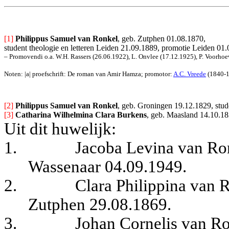
[1]
Philippus Samuel van Ronkel
, geb. Zutphen 01.08.1870,
student theologie en letteren Leiden 21.09.1889, promotie Leiden 01.0
– Promovendi o.a. W.H. Rassers (26.06.1922), L. Onvlee (17.12.1925), P. Voorhoe
Noten: |a| proefschrift: De roman van Amir Hamza; promotor: 
A.C. Vreede
 (1840-1
[2] 
Philippus Samuel van Ronkel
, geb. Groningen 19.12.1829, stud
[3] 
Catharina Wilhelmina Clara Burkens
, geb. 
Maasland 14.10.183
Uit dit huwelijk:
1.
Jacoba Levina van Ron
Wassenaar 04.09.1949.
2.
Clara Philippina van R
Zutphen 29.08.1869.
3.
Johan Cornelis van Ro