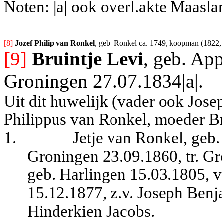
Noten: |a| ook overl.akte Maasl
[8] 
Jozef Philip van Ronkel
, geb. Ronkel ca. 1749, koopman (1822,1
[9]
Bruintje Levi
, geb. Ap
Groningen 27.07.1834|a|.
Uit dit huwelijk (vader ook Jos
Philippus van Ronkel, moeder Br
1.
Jetje van Ronkel, geb
Groningen 23.09.1860, tr. G
geb. Harlingen 15.03.1805, 
15.12.1877, z.v. Joseph Benj
Hinderkien Jacobs.