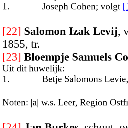
1.
Joseph Cohen
; volgt
[
[22]
Salomon Izak Levij
, 
1855, tr.
[23]
Bloempje Samuels C
Uit dit huwelijk:
1.
Betje Salomons Levie,
Noten: |a| w.s. Leer, Region Ost
[24]
Jan Burkes
, schout, o