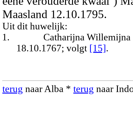
eene verouderde kwaal’) Ma
Maasland 12.10.1795.
Uit dit huwelijk:
1.
Catharijna Willemijna
18.10.1767
; volgt
[15]
.
terug
naar Alba *
terug
naar Ind