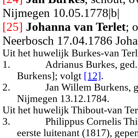
Nijmegen 10.05.1778|b|
[25]
Johanna van Terlet
; 
Neerbosch 17.04.1786 Joha
Uit het huwelijk Burkes-van Terl
1.
Adrianus Burkes, ged.
Burkens]
; volgt
[12]
.
2.
Jan Willem Burkens, g
Nijmegen 13.12.1784.
Uit het huwelijk Thibout-van Ter
3.
Philippus Cornelis Th
eerste luitenant (1817), gepen