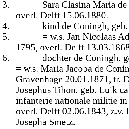
3.
Sara Clasina Maria de
overl. Delft 15.06.1880.
4.
kind de Coningh, geb
5.
= w.s. Jan Nicolaas A
1795, overl. Delft 13.03.1868
6.
dochter de Coningh, g
= w.s. Maria Jacoba de Coni
Gravenhage 20.01.1871, tr. 
Josephus Tihon, geb.
Luik ca.
infanterie nationale militie
overl.
Delft 02.06.1843, z.v
Josepha Smetz.