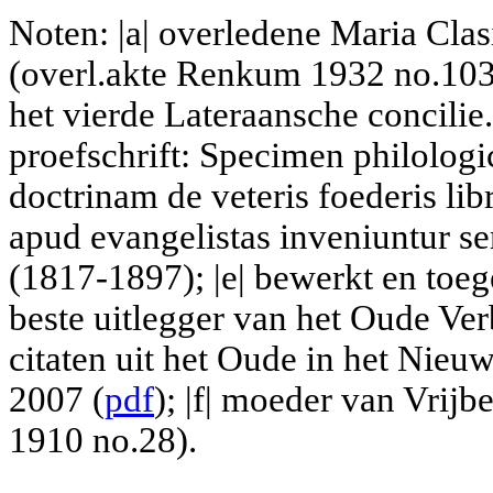
Noten: |a| overledene Maria Clasi
(overl.akte Renkum 1932 no.103)
het vierde Lateraansche concilie.
proefschrift: Specimen philolog
doctrinam de veteris foederis libr
apud evangelistas inveniuntur s
(1817-1897); |e| bewerkt en toeg
beste uitlegger van het Oude Ver
citaten uit het Oude in het Nieu
2007 (
pdf
); |f| moeder van Vrij
1910 no.28).