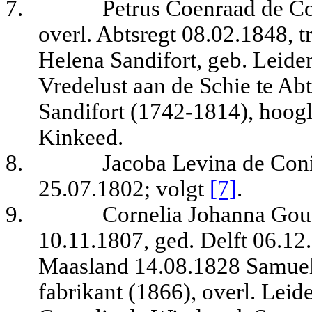
7.
Petrus Coenraad de C
overl. Abtsregt 08.02.1848, 
Helena Sandifort, geb. Leide
Vredelust aan de Schie te Ab
Sandifort (1742-1814), hoogl
Kinkeed.
8.
Jacoba Levina de Coni
25.07.1802
; volgt
[7]
.
9.
Cornelia Johanna Goud
10.11.1807, ged. Delft 06.12.
Maasland 14.08.1828 Samuel 
fabrikant (1866), overl. Leid