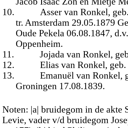
Jacob Isaac Zon en Mietje Me
10.
Asser van Ronkel, geb
tr. Amsterdam 29.05.1879 Gee
Oude Pekela 06.08.1847, d.v.
Oppenheim.
11.
Jojada van Ronkel, ge
12.
Elias van Ronkel, geb
13.
Emanuël van Ronkel, g
Groningen 17.08.1839.
Noten: |a| bruidegom in de akte
Levie, vader v/d bruidegom Jos