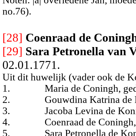
no.76).
[28]
Coenraad de Coning
[29]
Sara Petronella van 
02.01.1771.
Uit dit huwelijk (vader ook de K
1.
Maria de Coningh, ge
2.
Gouwdina Katrina de 
3.
Jacoba Levina de Kon
4.
Coenraad de Coningh,
5.
Sara Petronella de Ko