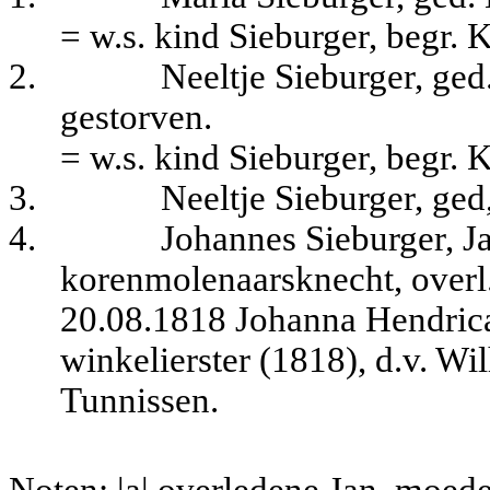
= w.s. kind Sieburger, begr.
K
2.
Neeltje Sieburger, ged
gestorven.
= w.s.
kind Sieburger, begr. 
3.
Neeltje Sieburger, ge
4.
Johannes Sieburger, J
korenmolenaarsknecht, overl.
20.08.1818 Johanna Hendrica
winkelierster (1818), d.v. W
Tunnissen.
Noten: |a| overledene Jan, moed