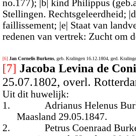
no.177); |b| kind Philippus (geb
Stellingen. Rechtsgeleerdheid; |d|
faillissement; |e| Staat van land
redenen van vertrek: Zucht om d
[6] 
Jan Cornelis Burkens
, geb. Kralingen 16.12.1804, ged. Kraling
[7]
Jacoba Levina de Con
25.07.1802, overl. Rotterda
Uit dit huwelijk:
1.
Adrianus Helenus Burk
Maasland 29.05.1847.
2.
Petrus Coenraad Burk