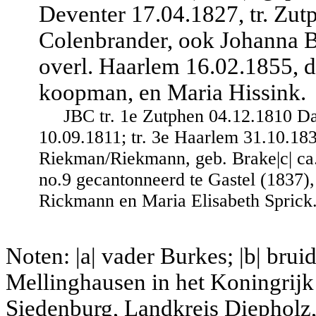
Deventer 17.04.1827, tr. Zu
Colenbrander, ook Johanna B
overl. Haarlem 16.02.1855, d
koopman, en Maria Hissink.
JBC tr. 1e Zutphen 04.12.1810 Da
10.09.1811; tr. 3e Haarlem 31.10.18
Riekman/Riekmann, geb. Brake|c| ca. 1
no.9 gecantonneerd te Gastel (1837),
Rickmann en Maria Elisabeth Sprick
Noten: |a| vader Burkes; |b| bru
Mellinghausen in het Koningri
Siedenburg, Landkreis Diepholz