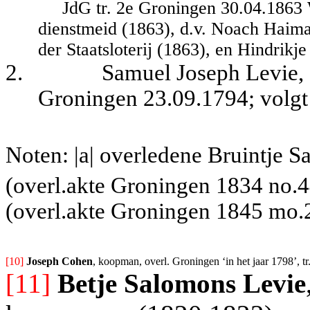
JdG tr. 2e Groningen 30.04.1863
dienstmeid (1863), d.v. Noach Haim
der Staatsloterij (1863), en Hindrikj
2.
Samuel Joseph Levie, 
Groningen 23.09.1794; volg
Noten: |a| overledene Bruintje S
(overl.akte Groningen 1834 no.4
(overl.akte Groningen 1845 mo.
[10] 
Joseph Cohen
, koopman, overl. Groningen ‘in het jaar 1798’, tr
[11]
Betje Salomons Levie