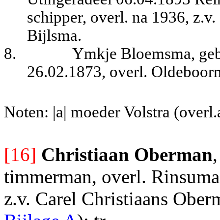
schipper, overl. na 1936, z.v.
Bijlsma.
8.
Ymkje Bloemsma, geb.
26.02.1873, overl. Oldeboorn
Noten: |a| moeder Volstra (overl
[16]
Christiaan Oberman
timmerman, overl.
Rinsumag
z.v. Carel Christiaans Obe