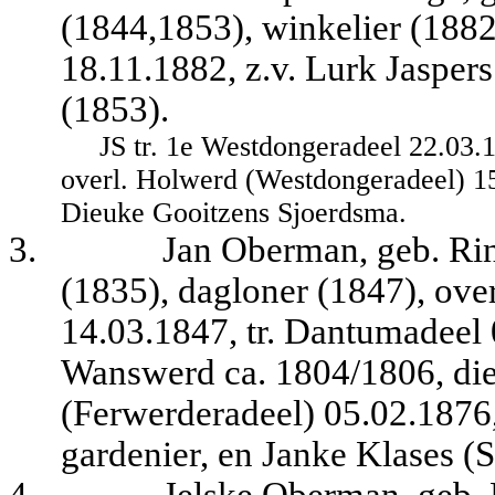
(1844,1853), winkelier (188
18.11.1882, z.v. Lurk Jaspers
(1853).
JS tr. 1e Westdongeradeel 22.03.
overl. Holwerd (Westdongeradeel) 15
Dieuke Gooitzens Sjoerdsma.
3.
Jan Oberman, geb. Ri
(1835), dagloner (1847), ov
14.03.1847, tr. Dantumadeel 
Wanswerd ca. 1804/1806, die
(Ferwerderadeel) 05.02.1876,
gardenier, en Janke Klases (S