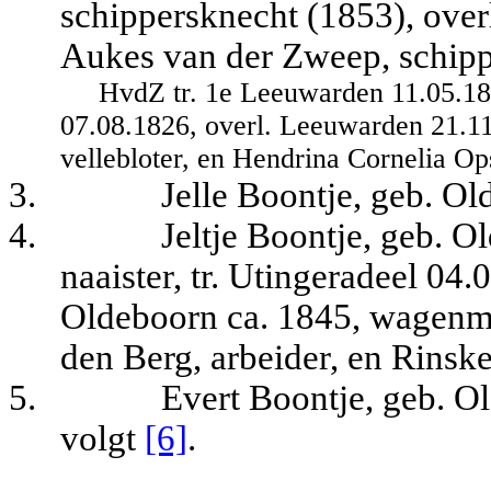
schippersknecht (1853), over
Aukes van der Zweep, schippe
HvdZ tr. 1e Leeuwarden 11.05.1
07.08.1826, overl. Leeuwarden 21.11
vellebloter, en Hendrina Cornelia Ops
3.
Jelle Boontje, geb. O
4.
Jeltje Boontje, geb. 
naaister, tr. Utingeradeel 04
Oldeboorn ca. 1845, wagenma
den Berg, arbeider, en Rinske
5.
Evert Boontje, geb. O
volgt
[6]
.