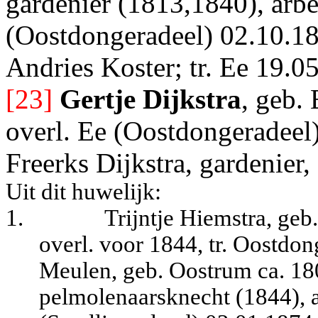
gardenier (1813,1840), arbe
(Oostdongeradeel) 02.10.18
Andries Koster; tr. Ee 19.0
[23]
Gertje Dijkstra
, geb.
overl. Ee (Oostdongeradeel)
Freerks Dijkstra, gardenier,
Uit dit huwelijk:
1.
Trijntje Hiemstra, geb
overl. voor 1844, tr. Oostdo
Meulen, geb. Oostrum ca. 18
pelmolenaarsknecht (1844), a