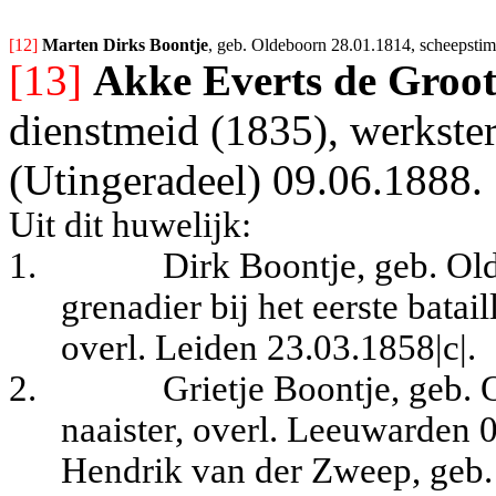
[12] 
Marten Dirks Boontje
, geb. Oldeboorn 28.01.1814, scheepstim
[13]
Akke Everts de Groo
dienstmeid (1835), werkste
(Utingeradeel) 09.06.1888.
Uit dit huwelijk:
1.
Dirk Boontje, geb. Ol
grenadier bij het eerste batai
overl. Leiden 23.03.1858|c|.
2.
Grietje Boontje, geb.
naaister, overl. Leeuwarden 
Hendrik van der Zweep, geb