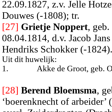
22.09.1827, z.v. Jelle Hotz
Douwes (-1808); tr.
[27]
Grietje Noppert
, geb.
08.04.1814, d.v. Jacob Jans
Hendriks Schokker (-1824)
Uit dit huwelijk:
1.
Akke de Groot, geb. 
[28]
Berend Bloemsma
, g
‘boerenknecht of arbeider’ 