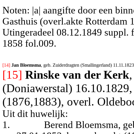
Noten: |a| aangifte door een bin
Gasthuis (overl.akte Rotterdam 1
Utingeradeel 08.12.1849 suppl. fo
1858 fol.009.
[14] 
Jan Bloemsma
, geb. Zuiderdragten (Smallingerland) 11.11.182
[15]
Rinske van der Kerk
(Doniawerstal) 16.10.1829, 
(1876,1883), overl. Oldebo
Uit dit huwelijk:
1.
Berend Bloemsma, geb