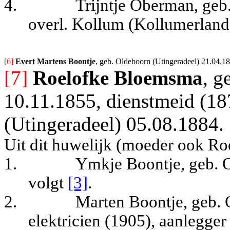
4.
Trijntje Oberman, geb
overl. Kollum (Kollumerland
[6] 
Evert Martens Boontje
, geb. Oldeboorn (Utingeradeel) 21.04.18
[7]
Roelofke Bloemsma
, g
10.11.1855, dienstmeid (18
(Utingeradeel) 05.08.1884.
Uit dit huwelijk (moeder ook Roe
1.
Ymkje Boontje, geb. 
volgt
[3]
.
2.
Marten Boontje, geb. 
elektricien (1905), aanlegger 