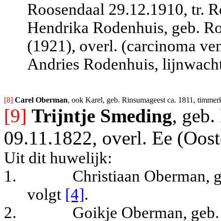
Roosendaal 29.12.1910, tr. 
Hendrika Rodenhuis, geb. Ro
(1921), overl. (
carcinoma ven
Andries Rodenhuis, lijnwacht
[8] 
Carel Oberman
, ook Karel, geb. Rinsumageest ca. 1811, timme
[9]
Trijntje Smeding
, geb.
09.11.1822, overl. Ee (Oos
Uit dit huwelijk:
1.
Christiaan Oberman, g
volgt
[4]
.
2.
Goikje Oberman, geb.