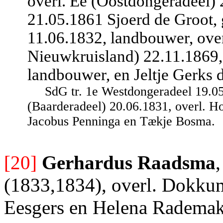
overl. Ee (Oostdongeradeel) 
21.05.1861 Sjoerd de Groot,
11.06.1832, landbouwer, ove
Nieuwkruisland) 22.11.1869, 
landbouwer, en Jeltje Gerks d
SdG tr. 1e Westdongeradeel 19.05
(Baarderadeel) 20.06.1831, overl. H
Jacobus Penninga en Tækje Bosma.
[20]
Gerhardus Raadsma
(1833,1834), overl. Dokkum
Eesgers en Helena Rademake