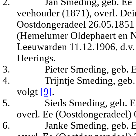
2.
Jan Smeding, geb. Ee
veehouder (1871), overl. De
Oostdongeradeel 26.05.1851
(Hemelumer Oldephaert en N
Leeuwarden 11.12.1906, d.v. 
Heerings.
3.
Pieter Smeding, geb. 
4.
Trijntje Smeding, geb
volgt
[9]
.
5.
Sieds Smeding, geb. E
overl. Ee (Oostdongeradeel) 
6.
Janke Smeding, geb. 