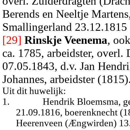
overl. Zuiderdragten (Drach
Berends en Neeltje Martens, 
Smallingerland 23.12.1815
[29]
Rinskje Veenema
, oo
ca. 1785, arbeidster, overl.
07.05.1843, d.v. Jan Hendr
Johannes, arbeidster (1815)
Uit dit huwelijk:
1.
Hendrik Bloemsma, ge
21.09.1816, boerenknecht (18
Heerenveen (Ængwirden) 13.02