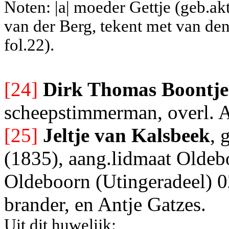
Noten: |a| moeder Gettje (geb.akt
van der Berg, tekent met van de
fol.22).
[24]
Dirk Thomas Boontje
scheepstimmerman, overl. A
[25]
Jeltje van Kalsbeek
, 
(1835), aang.lidmaat Oldeb
Oldeboorn (Utingeradeel) 02
brander, en Antje Gatzes.
Uit dit huwelijk: