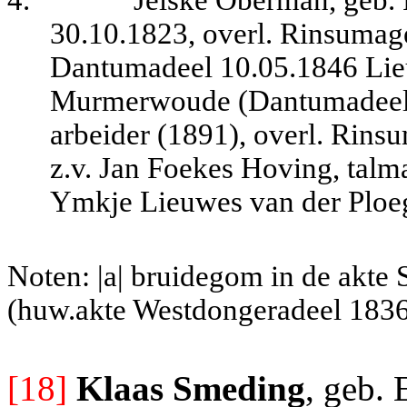
4.
Jelske Oberman, geb.
30.10.1823, overl. Rinsumage
Dantumadeel 10.05.1846 Lie
Murmerwoude (Dantumadeel) 
arbeider (1891), overl. Rin
z.v. Jan Foekes Hoving, talm
Ymkje Lieuwes van der Ploe
Noten: |a| bruidegom in de akte 
(huw.akte Westdongeradeel 1836 
[18]
Klaas Smeding
, geb. 