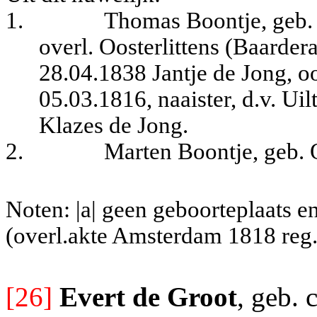
1.
Thomas Boontje, geb.
overl. Oosterlittens (Baarder
28.04.1838 Jantje de Jong, o
05.03.1816, naaister, d.v. Uil
Klazes de Jong.
2.
Marten Boontje, geb.
Noten: |a| geen geboorteplaats en
(overl.akte Amsterdam 1818 reg.5
[26]
Evert de Groot
, geb. 