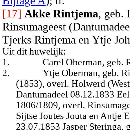
Bijlage A
); tr.
[17]
Akke Rintjema
, geb.
Rinsumageest (Dantumadeel
Tjerks Rintjema en Ytje Jo
Uit dit huwelijk:
1.
Carel Oberman, geb. 
2.
Ytje Oberman, geb. Ri
(1853), overl. Holwerd (West
Dantumadeel 08.12.1833 Eel
1806/1809, overl. Rinsumage
Sijtse Joutes Jouta en Antje
23.07.1853 Jasper Steringa, 