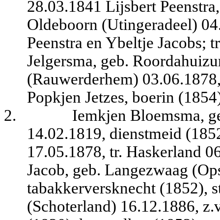
28.03.1841 Lijsbert Peenstra
Oldeboorn (Utingeradeel) 04.
Peenstra en Ybeltje Jacobs; t
Jelgersma, geb. Roordahuizu
(Rauwerderhem) 03.06.1878, 
Popkjen Jetzes, boerin (1854)
2.
Iemkjen Bloemsma, ge
14.02.1819, dienstmeid (1852
17.05.1878, tr. Haskerland 
Jacob, geb. Langezwaag (Ops
tabakkerversknecht (1852), s
(Schoterland) 16.12.1886, z.