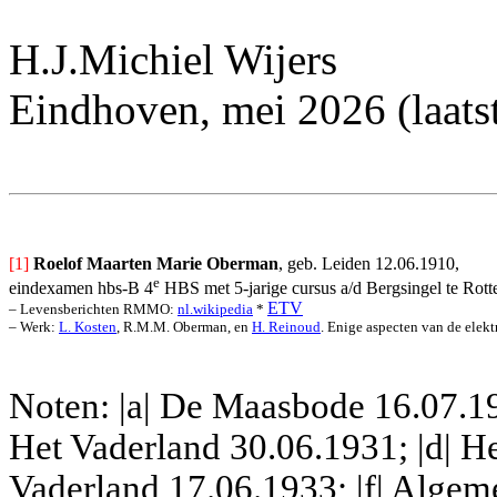
H.J.Michiel Wijers
Eindhoven, mei 2026 (laats
[1]
Roelof Maarten Marie Oberman
, geb. Leiden 12.06.1910, 
e
eindexamen hbs-B 4
 HBS met 5-jarige cursus a/d Bergsingel te Rot
ETV
– Levensberichten RMMO: 
nl.wikipedia
 * 
– Werk: 
L. Kosten
, R.M.M. Oberman, en 
H. Reinoud
. Enige aspecten van de elek
Noten: |a| De Maasbode 16.07.192
Het Vaderland 30.06.1931; |d| He
Vaderland 17.06.1933; |f| Algem