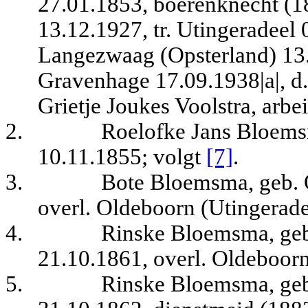
27.01.1853, boerenknecht (1
13.12.1927, tr. Utingeradeel 
Langezwaag (Opsterland) 13.0
Gravenhage 17.09.1938|a|, d.
Grietje Joukes Voolstra, arbei
2.
Roelofke Jans Bloems
10.11.1855
; volgt
[7]
.
3.
Bote Bloemsma, geb. 
overl. Oldeboorn (Utingerade
4.
Rinske Bloemsma, geb
21.10.1861, overl. Oldeboorn
5.
Rinske Bloemsma, geb