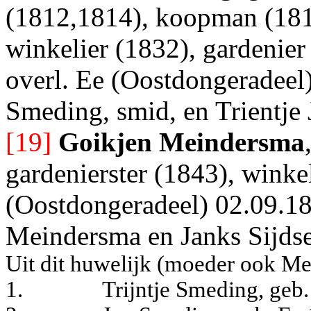
(1812,1814), koopman (1819
winkelier (1832), gardenier
overl. Ee (Oostdongeradeel)
Smeding, smid, en Trientje 
[19]
Goikjen Meindersma
gardenierster (1843), winke
(Oostdongeradeel) 02.09.187
Meindersma en Janks Sijdse
Uit dit huwelijk (moeder ook Me
1.
Trijntje Smeding, geb.