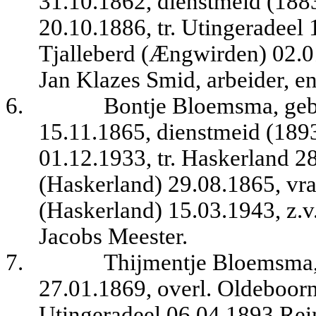
31.10.1862, dienstmeid (1883
20.10.1886, tr. Utingeradeel
Tjalleberd (Ængwirden) 02.01.
Jan Klazes Smid, arbeider, e
6.
Bontje Bloemsma, geb
15.11.1865, dienstmeid (189
01.12.1933, tr. Haskerland 
(Haskerland) 29.08.1865, vra
(Haskerland) 15.03.1943, z.v. 
Jacobs Meester.
7.
Thijmentje Bloemsma,
27.01.1869, overl. Oldeboorn
Utingeradeel 06.04.1893 Rein