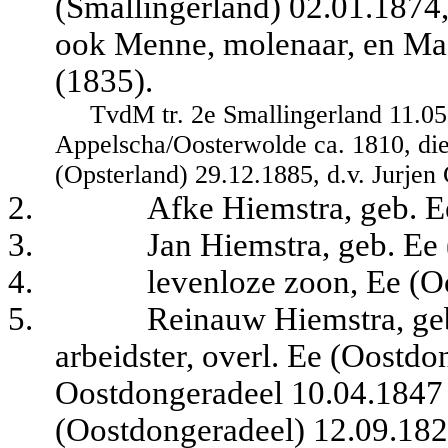
(Smallingerland) 02.01.1874
ook Menne, molenaar, en Maa
(1835).
TvdM tr. 2e Smallingerland 11.05
Appelscha/Oosterwolde ca. 1810, dien
(Opsterland) 29.12.1885, d.v. Jurjen 
2.
Afke Hiemstra, geb. E
3.
Jan Hiemstra, geb. Ee
4.
levenloze zoon, Ee (O
5.
Reinauw Hiemstra, ge
arbeidster, overl. Ee (Oostdo
Oostdongeradeel 10.04.1847
(Oostdongeradeel) 12.09.182