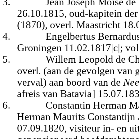
3.
Jean Joseph Moïse de
26.10.1815, oud-kapitein der a
(1870), overl. Maastricht 18.
4.
Engelbertus Bernardus
Groningen 11.02.1817|c|; vo
5.
Willem Leopold de Cha
overl. (aan de gevolgen van
verval) aan boord van de
Nee
afreis van Batavia] 15.07.183
6.
Constantin Herman Ma
Herman Maurits Constantijn Ad
07.09.1820, visiteur in- en u