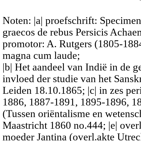
Noten: |a| proefschrift:
Specimen 
graecos de rebus Persicis Acha
promotor: A. Rutgers (1805-1884
magna cum laude;
|b| Het aandeel van Indië in de 
invloed der studie van het Sansk
Leiden 18.10.1865;
|c| in zes p
1886, 1887-1891, 1895-1896, 1
(
Tussen oriëntalisme en wetensc
Maastricht 1860 no.444; |e| over
moeder Jantina (overl.akte Utre