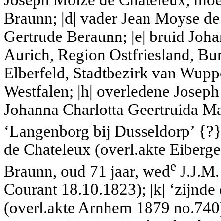
Joseph Moize de Chateleux, mo
Braunn
; |d| vader Jean Moyse d
Gertrude Beraunn; |e| bruid Johan
Aurich, Region Ostfriesland, Bun
Elberfeld, Stadtbezirk van Wupp
Westfalen; |h| overledene Joseph
Johanna Charlotta Geertruida Ma
‘Langenborg bij Dusseldorp’ {?}
de Chateleux (overl.akte Eiberge
e
Braunn, oud 71 jaar, wed
J.J.M.
Courant 18.10.1823); |k| ‘zijnd
(overl.akte Arnhem 1879 no.740); 