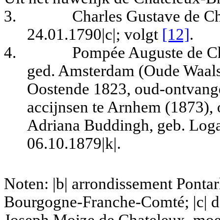
3.
Charles Gustave de Ch
24.01.1790|c|
; volgt
[12]
.
4.
Pompée Auguste de Ch
ged. Amsterdam (Oude Waals
Oostende 1823, oud-ontvanger
accijnsen te Arnhem (1873), 
Adriana Buddingh, geb. Loga|
06.10.1879|k|.
Noten: |b| arrondissement Pontar
Bourgogne-Franche-Comté; |c| d