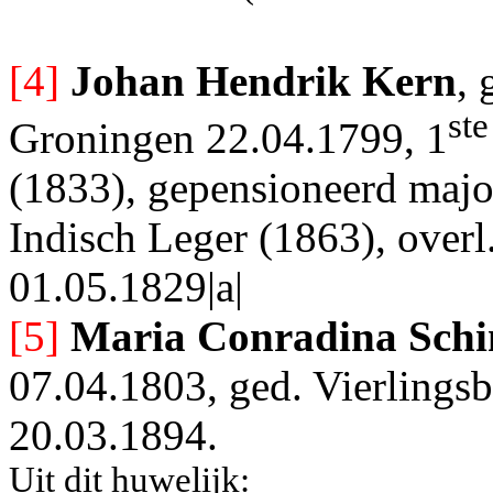
[4]
Johan Hendrik Kern
, 
ste
Groningen 22.04.1799, 1
(1833), gepensioneerd majo
Indisch Leger (1863), over
01.05.1829|a|
[5]
Maria Conradina Schi
07.04.1803, ged. Vierlings
20.03.1894.
Uit dit huwelijk: