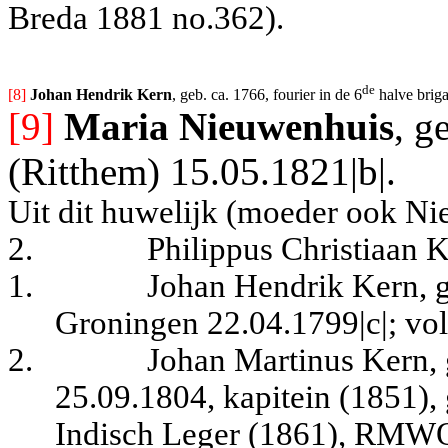
Breda 1881 no.362).
de
[8] 
Johan Hendrik Kern
, geb. ca. 1766, fourier in de 6
 halve brig
[9]
Maria Nieuwenhuis
, g
(Ritthem) 15.05.1821|b|.
Uit dit huwelijk (moeder ook Ni
2.
Philippus Christiaan 
1.
Johan Hendrik Kern, g
Groningen 22.04.1799|c|
; vo
2.
Johan Martinus Kern,
25.09.1804, kapitein (1851), 
Indisch Leger (1861), RMWO 