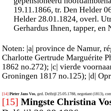
gepensioneerd hoofdambtenaa
19.11.1866, tr. Den Helder 0
Helder 28.01.1824, overl. Ut
Gerhardus Ihnen, tapper, en 
Noten: |a| province de Namur, r
Charlotte Gertrude Marguérite P
1862 no.272); |c| vierde voorna
Groningen 1817 no.125); |d| Op
[14] 
Pieter Jans Vos
, ged. Delfzijl 25.05.1788, negotiant (1813), c
[15]
Mingste Christina Vo