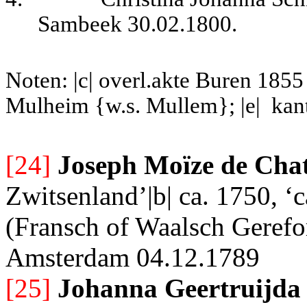
Sambeek 30.02.1800.
Noten: |c| overl.akte Buren 1855 
Mulheim {w.s. Mullem}; |e|
kan
[24]
Joseph Moïze de Cha
Zwitsenland’|b| ca. 1750, ‘
(Fransch of Waalsch Gerefo
Amsterdam 04.12.1789
[25]
Johanna Geertruijda