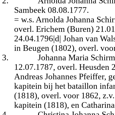
2.
Arnolda Johanna Schi
Sambeek 08.08.1777.
= w.s. Arnolda Johanna Schi
overl. Erichem (Buren) 21.0
24.04.1796|d| Johan van Wal
in Beugen (1802), overl. voo
3.
Johanna Maria Schirm
12.07.1787, overl. Heusden 
Andreas Johannes Pfeiffer, g
kapitein bij het bataillon inf
(1818), overl. voor 1862, z.v
kapitein (1818), en Catharin
4.
Christina Johanna Sch