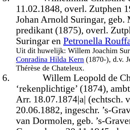
11.02.1848, overl. Zutphen 1
Johan Arnold Suringar, geb. M
predikant (1875), overl. Zut
Suringar en
Petronella Rouff
Uit dit huwelijk:
Willem Joachim Suri
Conradina Hilda Kern
(1870-), d.v. 
Thérèse de Chateleux.
6.
Willem Leopold de Cha
‘rekenplichtige’ (1874), ambt
Arr. 18.07.1874|a| (echtsch.
20.06.1882, ingeschr. ’s-Gr
van Dormolen, geb. ’s-Graven