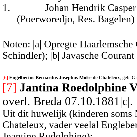
1.
Johan Hendrik Casper
(Poerworedjo, Res. Bagelen)
Noten: |a| Opregte Haarlemsche
Schindler); |b| Javasche Courant
[6] 
Engelbertus Bernardus Josephus Moïse de Chateleux
, geb. G
[7]
Jantina Roedolphine V
overl. Breda 07.10.1881|c|.
Uit dit huwelijk (kinderen soms
Chateleux, vader veelal Englebe
Jeantine Rudolphine):