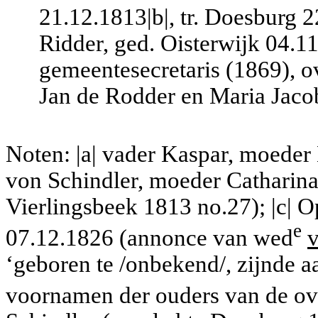
21.12.1813|b|, tr. Doesburg 
Ridder, ged. Oisterwijk 04.11
gemeentesecretaris (1869), o
Jan de Rodder en Maria Jacob
Noten: |a| vader Kaspar, moeder 
von Schindler, moeder Catharina
Vierlingsbeek 1813 no.27); |c| 
e
07.12.1826 (annonce van wed
‘geboren te /onbekend/, zijnde 
voornamen der ouders van de o