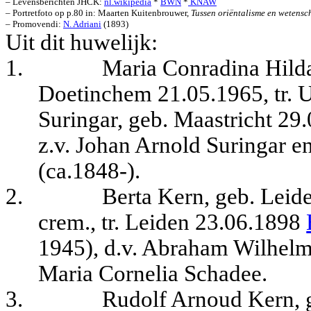
– Levensberichten JHCK: 
nl.wikipedia
 * 
BWN
 *
 KNAW
– Portretfoto op p.80 in: Maarten Kuitenbrouwer, 
Tussen oriëntalisme en wetensc
– Promovendi: 
N. Adriani
 (1893)
Uit dit huwelijk:
1.
Maria Conradina Hilda
Doetinchem 21.05.1965, tr. 
Suringar, geb. Maastricht 29
z.v. Johan Arnold Suringar e
(ca.1848-).
2.
Berta Kern, geb. Leid
crem.,
tr. Leiden 23.06.1898
1945), d.v. Abraham Wilhelm
Maria Cornelia Schadee.
3.
Rudolf Arnoud Kern, 