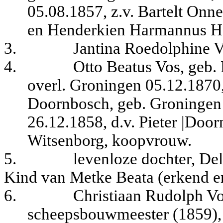
05.08.1857, z.v. Bartelt Onn
en Henderkien Harmannus Ha
3.
Jantina Roedolphine V
4.
Otto Beatus Vos, geb. 
overl. Groningen 05.12.1870
Doornbosch, geb. Groningen 
26.12.1858, d.v. Pieter |Doo
Witsenborg, koopvrouw.
5.
levenloze dochter, Del
Kind van Metke Beata (erkend en
6.
Christiaan Rudolph Vos
scheepsbouwmeester (1859), 