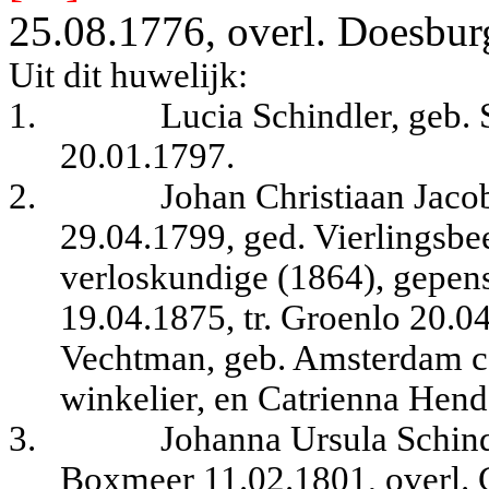
25.08.1776, overl. Doesbur
Uit dit huwelijk:
1.
Lucia Schindler, geb
20.01.1797.
2.
Johan Christiaan Jacob
29.04.1799, ged. Vierlingsbe
verloskundige (1864), gepens
19.04.1875, tr. Groenlo 20.0
Vechtman, geb. Amsterdam ca
winkelier, en Catrienna Hen
3.
Johanna Ursula Schind
Boxmeer 11.02.1801, overl. G