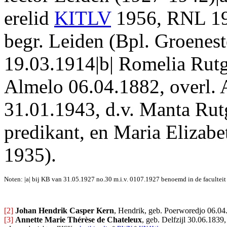
erelid
KITLV
1956, RNL 1
begr. Leiden (Bpl. Groenest
19.03.1914|b| Romelia Rutge
Almelo 06.04.1882, overl. 
31.01.1943, d.v. Manta Rut
predikant, en Maria Elizab
1935).
Noten: |a| bij KB van 31.05.1927 no.30 m.i.v. 0107.1927 benoemd in de faculteit
[2] 
Johan Hendrik Casper Kern
, Hendrik, geb. Poerworedjo 06.04.
[3] 
Annette Marie Thérèse de Chateleux
, geb. Delfzijl 30.06.1839,