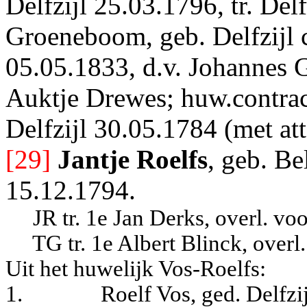
Delfzijl 25.03.1796, tr. Del
Groeneboom, geb. Delfzijl c
05.05.1833, d.v. Johannes
Auktje Drewes; huw.contrac
Delfzijl 30.05.1784 (met at
[29]
Jantje Roelfs
, geb. Be
15.12.1794.
JR tr. 1e Jan Derks, overl. vo
TG tr. 1e Albert Blinck, overl
Uit het huwelijk Vos-Roelfs:
1.
Roelf Vos, ged. Delfzi