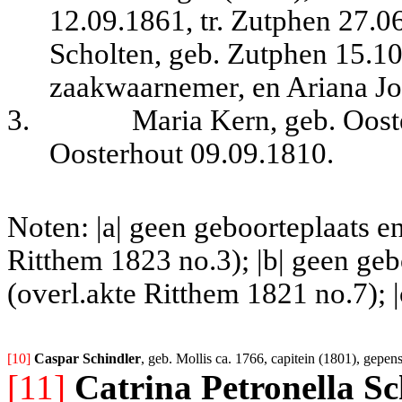
12.09.1861, tr. Zutphen 27.0
Scholten, geb. Zutphen 15.10.
zaakwaarnemer, en Ariana Jo
3.
Maria Kern, geb. Oost
Oosterhout 09.09.1810.
Noten: |a| geen geboorteplaats e
Ritthem 1823 no.3); |b| geen ge
(overl.akte Ritthem 1821 no.7); 
[10] 
Caspar Schindler
, geb. Mollis ca. 1766, capitein (1801), gepen
[11]
Catrina Petronella S