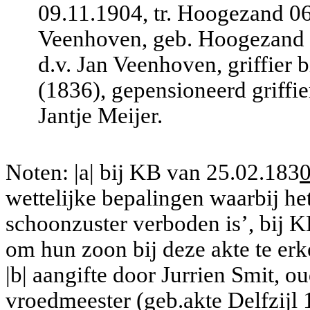
09.11.1904, tr. Hoogezand 0
Veenhoven, geb. Hoogezand 2
d.v. Jan Veenhoven, griffier
(1836), gepensioneerd griffie
Jantje Meijer.
Noten: |a| bij KB van 25.02.183
wettelijke bepalingen waarbij h
schoonzuster verboden is’, bij 
om hun zoon bij deze akte te erk
|b| aangifte door Jurrien Smit, o
vroedmeester (geb.akte Delfzijl 