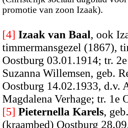
promotie van zoon Izaak).
[4]
Izaak van Baal
, ook Iz
timmermansgezel (1867), t
Oostburg 03.01.1914; tr. 2
Suzanna Willemsen, geb. Re
Oostburg 14.02.1933, d.v. 
Magdalena Verhage; tr. 1e 
[5]
Pieternella Karels
, geb
(kraambed) Oostburg 28.09