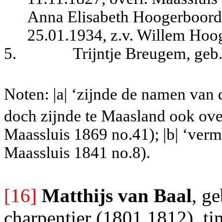
Anna Elisabeth Hoogerboord,
25.01.1934, z.v. Willem Hoo
5.
Trijntje Breugem, geb
Noten: |a| ‘zijnde de namen van
doch zijnde te Maasland ook ove
Maassluis 1869 no.41); |b| ‘ver
Maassluis 1841 no.8).
[16]
Matthijs van Baal
, g
charpentier (1801.1812), t