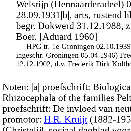
Welsrijp (Hennaarderadeel) 
28.09.1931|b|, arts, rustend h
begr. Dokwerd 31.12.1988, z.
Boer. [Aduard 1960]
HPG tr. 1e Groningen 02.10.1939
ingeschr. Groningen 05.04.1946) Fre
12.12.1902, d.v. Frederik Dirk Kolth
Noten: |a| proefschrift: Biological
Rhizocephala of the families Pel
proefschrift:
De invloed van neut
promotor:
H.R. Kruijt
(1882-1959
(Christelijk sociaal dagblad voo