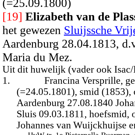
(=25.09.1800)
[19]
Elizabeth van de Plas
het gewezen
Sluijssche Vrij
Aardenburg 28.04.1813, d.v
Maria du Mez.
Uit dit huwelijk (vader ook Isac/
1.
Francina Versprille, g
(=24.05.1801), smid (1853), 
Aardenburg 27.08.1840 Johan
Sluis 09.03.1811, hoefsmid, 
Johannes van Wuijckhuijse e