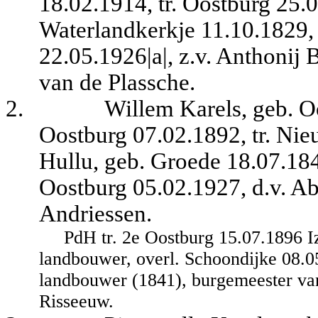
18.02.1914, tr. Oostburg 25.
Waterlandkerkje 11.10.1829,
22.05.1926|a|, z.v. Anthonij
van de Plassche.
2.
Willem Karels, geb. Oo
Oostburg 07.02.1892, tr. Nie
Hullu, geb. Groede 18.07.1843
Oostburg 05.02.1927, d.v. A
Andriessen.
PdH tr. 2e Oostburg 15.07.1896 I
landbouwer, overl. Schoondijke 08.0
landbouwer (1841), burgemeester van
Risseeuw.