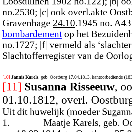
Loosduinen 1902 no.122); |b| oo
no.2530; |c| ook overl.akte Oostb
Gravenhage
24.10
.1945 no. A43
bombardement
op het Bezuidenho
no.1727; |f| vermeld als ‘slachter
Slachtofferregister van de Oorlo
[10] 
Jannis Karels
, geb. Oostburg 17.04.1813, kantoorbediende (183
[11]
Susanna Risseeuw
, o
01.10.1812, overl. Oostbur
Uit dit huwelijk (moeder Su
z
ann
1.
Maatje Karels, geb. O