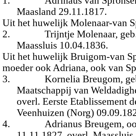
1.
Adrinaus van Spronsen
Maasland 29.11.1817.
Uit het huwelijk Molenaar-van 
2.
Trijntje Molenaar, ge
Maassluis 10.04.1836.
Uit het huwelijk Bruigom-van 
moeder ook Adriana, ook van Sp
3.
Kornelia Breugom, geb
Maatschappij van Weldadighe
overl. Eerste Etablissement 
Veenhuizen (Norg) 09.09.18
4.
Adrianus Breugem, oo
11.11.1827, overl. Maassluis