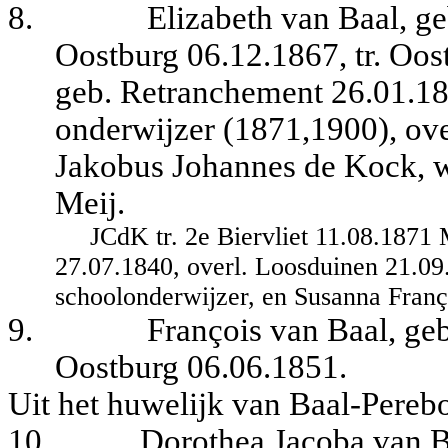
8.
Elizabeth van Baal, ge
Oostburg 06.12.1867, tr. Oo
geb. Retranchement 26.01.18
onderwijzer (1871,1900), ove
Jakobus Johannes de Kock, w
Meij.
JCdK tr. 2e Biervliet 11.08.1871 
27.07.1840, overl. Loosduinen 21.09.
schoolonderwijzer, en Susanna Franç
9.
François van Baal, ge
Oostburg 06.06.1851.
Uit het huwelijk van Baal-Pereb
10.
Dorothea Jacoba van Ba