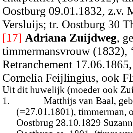
Oostburg 09.01.1832, z.v. M
Versluijs; tr. Oostburg 30 
[17]
Adriana Zuijdweg
, g
timmermansvrouw (1832), ‘
Retranchement 17.06.1865, 
Cornelia Feijlingius, ook Fl
Uit dit huwelijk (moeder ook Z
1.
Matthijs van Baal, ge
(=27.01.1801), timmerman, ov
Oostbrug 28.10.1829 Suzanna