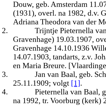
Douw, geb. Amsterdam 11.07.
(1931), overl. na 1982, d.v.
Adriana Theodora van der M
2.
Trijntje Pieternella v
Gravenhage) 19.03.1907, over
Gravenhage 14.10.1936 Will
14.07.1903, tandarts, z.v. J
en Maria Breure. [Vlaarding
3.
Jan van Baal, geb. Sc
25.11.1909; volgt
[1]
.
4.
Pieternella van Baal, 
na 1992, tr. Voorburg (kerk)