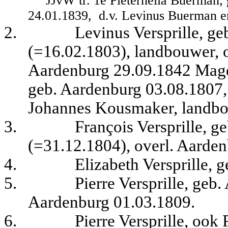
JJvW tr. 1e Pieternella Buerman, 
24.01.1839,
d.v. Levinus Buerman e
2.
Levinus Versprille, g
(=16.02.1803), landbouwer, o
Aardenburg 29.09.1842 Mag
geb. Aardenburg 03.08.1807, 
Johannes Kousmaker, landbo
3.
François Versprille, 
(=31.12.1804), overl. Aarde
4.
Elizabeth Versprille, 
5.
Pierre Versprille, geb
Aardenburg 01.03.1809.
6.
Pierre Versprille, ook