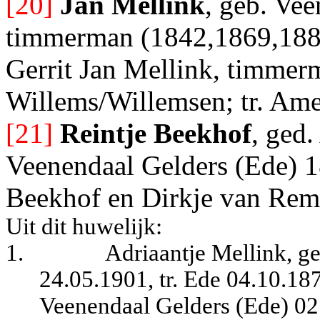
[20]
Jan Mellink
, geb. Ve
timmerman (1842,1869,1883)
Gerrit Jan Mellink, timmerm
Willems/Willemsen; tr. Am
[21]
Reintje Beekhof
, ged
Veenendaal Gelders (Ede) 1
Beekhof en Dirkje van Re
Uit dit huwelijk:
1.
Adriaantje Mellink, g
24.05.1901, tr. Ede 04.10.18
Veenendaal Gelders (Ede) 02.