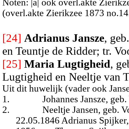
Noten: |a| ook overl.akte Zierikz
(overl.akte Zierikzee 1873 no.14
[24]
Adrianus Jansze
, geb
en Teuntje de Ridder; tr. V
[25]
Maria Lugtigheid
, ge
Lugtigheid en Neeltje van T
Uit dit huwelijk (vader ook Jans
1.
Johannes Jansze, geb.
2.
Neeltje Jansen, geb. V
22.05.1846 Adrianus Spijker,