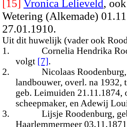
[15]
Vronica Lelieveld
, oo
Wetering (Alkemade) 01.11
27.01.1910.
Uit dit huwelijk (vader ook Roo
1.
Cornelia Hendrika Ro
volgt
[7]
.
2.
Nicolaas Roodenburg,
landbouwer, overl. na 1932, 
geb. Leimuiden 21.11.1874, ov
scheepmaker, en Adewij Lou
3.
Lijsje Roodenburg, ge
Haarlemmermeer 03.11.1871