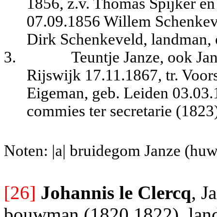
1856, z.v. Thomas Spijker en
07.09.1856 Willem Schenkeve
Dirk Schenkeveld, landman, 
3.
Teuntje Janze, ook Jan
Rijswijk 17.11.1867, tr. Voo
Eigeman, geb. Leiden 03.03.
commies ter secretarie (1823
Noten: |a| bruidegom Janze (huw
[26]
Johannis le Clercq
, J
bouwman (1820,1822), landb