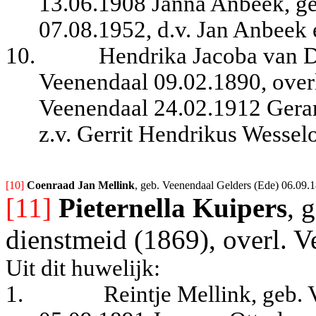
13.06.1908 Janna Anbeek, ge
07.08.1952, d.v. Jan Anbeek
10.
Hendrika Jacoba van D
Veenendaal 09.02.1890, overl
Veenendaal 24.02.1912 Gerar
z.v. Gerrit Hendrikus Wessel
[10] 
Coenraad Jan Mellink
, geb. Veenendaal Gelders (Ede) 06.09.
[11]
Pieternella Kuipers
, 
dienstmeid (1869), overl. 
Uit dit huwelijk:
1.
Reintje Mellink, geb. 