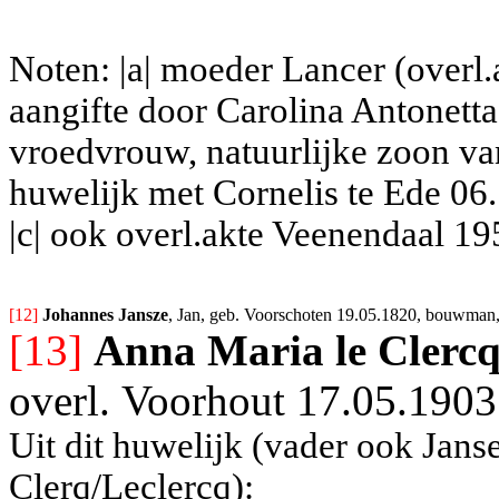
Noten: |a| moeder Lancer (overl.
aangifte door Carolina Antonett
vroedvrouw, natuurlijke zoon van
huwelijk met Cornelis te Ede 06
|c| ook overl.akte Veenendaal 19
[12] 
Johannes Jansze
, Jan, geb. Voorschoten 19.05.1820, bouwman, 
[13]
Anna Maria le Clerc
overl.
Voorhout 17.05.1903
Uit dit huwelijk (vader ook Jan
Clerq/Leclercq):