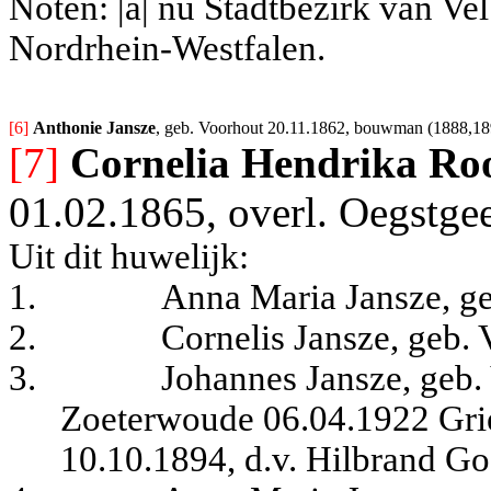
Noten: |a| nu Stadtbezirk van V
Nordrhein-Westfalen.
[6] 
Anthonie Jansze
, geb. Voorhout 20.11.1862, bouwman (1888,189
[7]
Cornelia Hendrika Ro
01.02.1865, overl. Oegstge
Uit dit huwelijk:
1.
Anna Maria Jansze, ge
2.
Cornelis Jansze, geb.
3.
Johannes Jansze, geb.
Zoeterwoude 06.04.1922 Gri
10.10.1894, d.v. Hilbrand Go