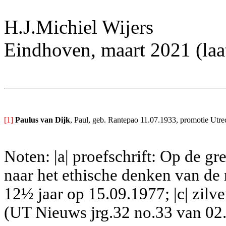
H.J.Michiel Wijers
Eindhoven, maart 2021 (laat
[1]
Paulus van Dijk
, Paul, geb. Rantepao 11.07.1933, promotie Utrec
Noten: |a| proefschrift: Op de g
naar het ethische denken van de 
12½ jaar op 15.09.1977; |c| zilv
(UT Nieuws jrg.32 no.33 van 02