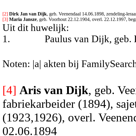
[2] 
Dirk Jan van Dijk
, geb. Veenendaal 14.06.1898, zendeling-lera
[3] 
Maria Jansze
, geb. Voorhout 22.12.1904, overl. 22.12.1997, be
Uit dit huwelijk:
1.
Paulus van Dijk, geb.
Noten: |a| akten bij FamilySearc
[4]
Aris van Dijk
, geb. Ve
fabriekarbeider (1894), saje
(1923,1926), overl. Veenend
02.06.1894