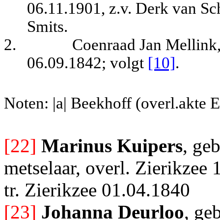
06.11.1901, z.v. Derk van S
Smits.
2.
Coenraad Jan Mellink,
06.09.1842
; volgt
[10]
.
Noten: |a| Beekhoff (overl.akte 
[22]
Marinus Kuipers
, ge
metselaar, overl. Zierikzee 
tr. Zierikzee 01.04.1840
[23]
Johanna Deurloo
, ge