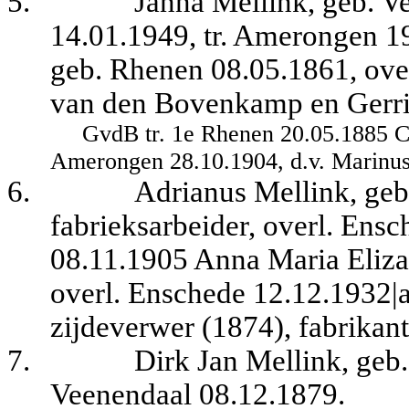
5.
Janna Mellink, geb. V
14.01.1949, tr. Amerongen 
geb. Rhenen 08.05.1861, ove
van den Bovenkamp en Gerrit
GvdB tr. 1e Rhenen 20.05.1885 Co
Amerongen 28.10.1904, d.v. Marinu
6.
Adrianus Mellink, geb
fabrieksarbeider, overl. Ens
08.11.1905 Anna Maria Elizab
overl. Enschede 12.12.1932|a
zijdeverwer (1874), fabrikan
7.
Dirk Jan Mellink, geb
Veenendaal 08.12.1879.