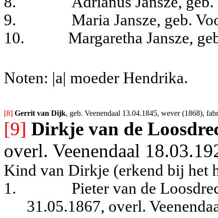
8.
Adrianus Jansze, geb.
9.
Maria Jansze, geb. Vo
10.
Margaretha Jansze, ge
Noten: |a| moeder Hendrika.
[8] 
Gerrit van Dijk
, geb. Veenendaal 13.04.1845, wever (1868), fabr
[9]
Dirkje van de Loosdre
overl. Veenendaal 18.03.19
Kind van Dirkje (erkend bij het 
1.
Pieter van de Loosdrec
31.05.1867, overl. Veenendaa