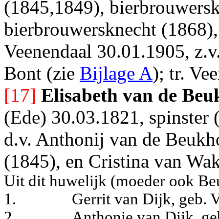
(1845,1849), bierbrouwersk
bierbrouwersknecht (1868),
Veenendaal 30.01.1905, z.v.
Bont (zie
Bijlage A
); tr. V
[17]
Elisabeth van de Beu
(Ede) 30.03.1821, spinster 
d.v. Anthonij van de Beukh
(1845), en Cristina van Wak
Uit dit huwelijk (moeder ook B
1.
Gerrit van Dijk, geb.
2.
Anthonie van Dijk, ge