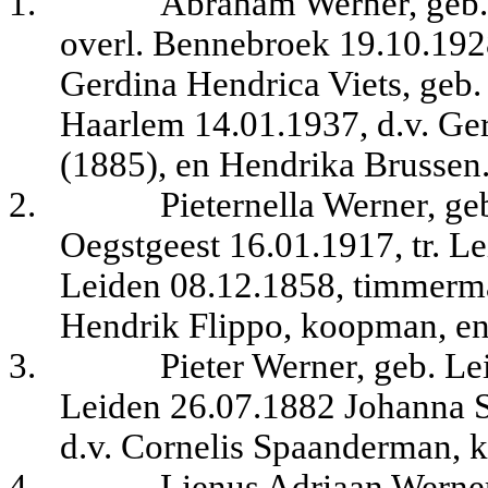
1.
Abraham Werner, geb.
overl. Bennebroek 19.10.1928
Gerdina Hendrica Viets, geb
Haarlem 14.01.1937, d.v. Gerr
(1885), en Hendrika Brussen
2.
Pieternella Werner, ge
Oegstgeest 16.01.1917, tr. L
Leiden 08.12.1858, timmerma
Hendrik Flippo, koopman, en
3.
Pieter Werner, geb. Le
Leiden 26.07.1882 Johanna 
d.v. Cornelis Spaanderman,
4.
Lienus Adriaan Werner