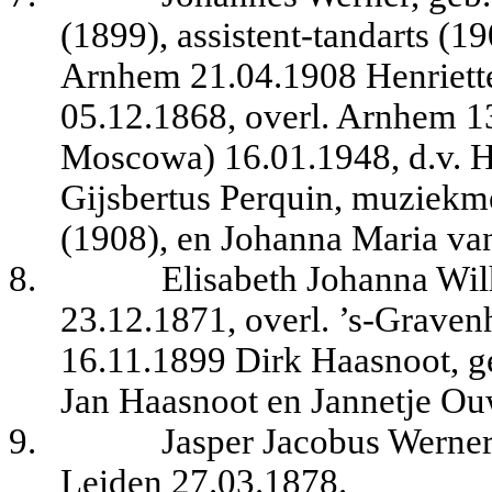
(1899), assistent-tandarts (1
Arnhem 21.04.1908 Henriett
05.12.1868, overl. Arnhem 1
Moscowa) 16.01.1948, d.v. H
Gijsbertus Perquin, muziekm
(1908), en Johanna Maria va
8.
Elisabeth Johanna Wi
23.12.1871, overl. ’s-Graven
16.11.1899 Dirk Haasnoot, ge
Jan Haasnoot en Jannetje O
9.
Jasper Jacobus Werner
Leiden 27.03.1878.