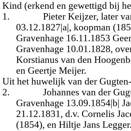
Kind (erkend en gewettigd bij he
1.
Pieter Keijzer, later 
03.12.1827|a|, koopman (1853,
Gravenhage 16.11.1853 Geert
Gravenhage 10.01.1828, over
Korstianus van den Hoogenba
en Geertje Meijer.
Uit het huwelijk van der Gugten
2.
Johannes van der Gugte
Gravenhage 13.09.1854|b| J
21.12.1831, d.v. Cornelis J
(1854), en Hiltje Jans Legger