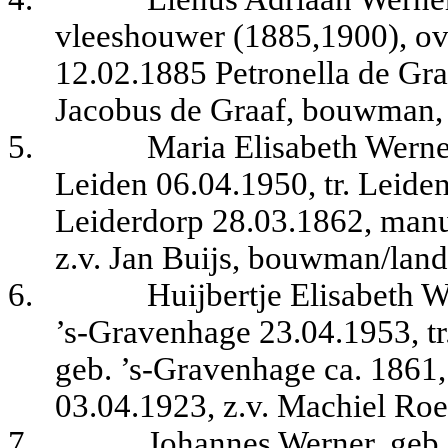
vleeshouwer (1885,1900), ove
12.02.1885 Petronella de Gra
Jacobus de Graaf, bouwman, 
5.
Maria Elisabeth Werne
Leiden 06.04.1950, tr. Leide
Leiderdorp 28.03.1862, manuf
z.v. Jan Buijs, bouwman/land
6.
Huijbertje Elisabeth W
’s-Gravenhage 23.04.1953, tr
geb. ’s-Gravenhage ca. 1861,
03.04.1923, z.v. Machiel Roe
7.
Johannes Werner, geb.