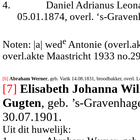
4.
Daniel Adrianus Leona
05.01.1874, overl. ‘s-Grave
e
Noten: |a| wed
Antonie (overl.a
overl.akte Maastricht 1933 no.29
[6] 
Abraham Werner
, geb. Varik 14.08.1831, broodbakker, overl. L
[7]
Elisabeth Johanna Wil
Gugten
, geb. ’s-Gravenhag
30.07.1901.
Uit dit huwelijk: