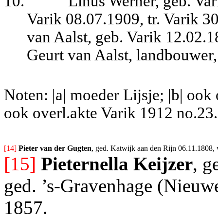
10.
Linus Werner, geb. Var
Varik 08.07.1909, tr. Varik 
van Aalst, geb. Varik 12.02.1
Geurt van Aalst, landbouwer,
Noten: |a| moeder Lijsje; |b| ook
ook overl.akte Varik 1912 no.23.
[14] 
Pieter van der Gugten
, ged. Katwijk aan den Rijn 06.11.1808, 
[15]
Pieternella Keijzer
, g
ged. ’s-Gravenhage (Nieuwe
1857.