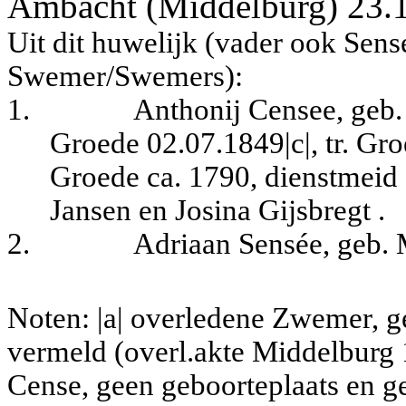
Ambacht (Middelburg) 23.1
Uit dit huwelijk (vader ook Sen
Swemer/Swemers):
1.
Anthonij Censee, geb. 
Groede 02.07.1849|c|, tr. Gr
Groede ca. 1790, dienstmeid (
Jansen en Josina Gijsbregt .
2.
Adriaan Sensée, geb. 
Noten: |a| overledene Zwemer, g
vermeld (overl.akte Middelburg 1
Cense, geen geboorteplaats en g