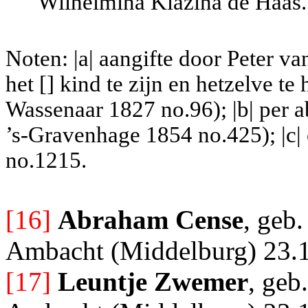
Wilhelmina Klazina de Haas.
Noten: |a| aangifte door Peter v
het [] kind te zijn en hetzelve t
Wassenaar 1827 no.96); |b| per a
’s-Gravenhage 1854 no.425); |c|
no.1215.
[16]
Abraham Cense
, geb.
Ambacht (Middelburg) 23.10
[17]
Leuntje Zwemer
, geb