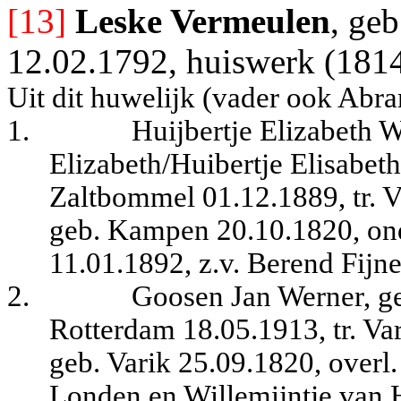
[13]
Leske Vermeulen
, geb
12.02.1792, huiswerk (1814
Uit dit huwelijk (vader ook Abra
1.
Huijbertje Elizabeth W
Elizabeth/Huibertje Elisabeth
Zaltbommel 01.12.1889, tr. V
geb. Kampen 20.10.1820, ond
11.01.1892, z.v. Berend Fijn
2.
Goosen Jan Werner, ge
Rotterdam 18.05.1913, tr. Va
geb. Varik 25.09.1820, overl
Londen en Willemijntje van 