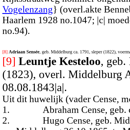
Vogelenzang
} (overl.akte Benne
Haarlem 1928 no.1047; |c| moed
no.94).
[8] 
Adriaan Sensée
, geb. Middelburg ca. 1791, sleper (1822), voerm
[9]
Leuntje Kesteloo
, geb.
(1823), overl. Middelburg
08.08.1843|a|.
Uit dit huwelijk (vader Cense, m
1.
Abraham Cense, geb. c
2.
Hugo Cense, geb. Mid