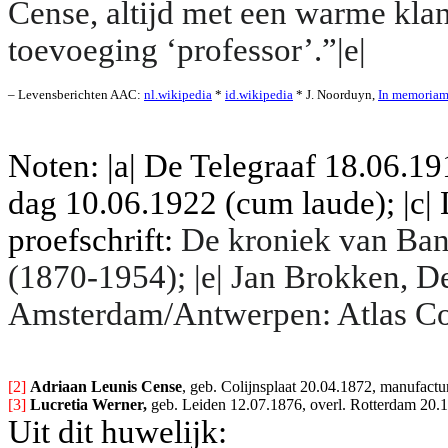
Cense, altijd met een warme klan
toevoeging ‘professor’.”|e|
– Levensberichten AAC: 
nl.wikipedia
 * 
id.wikipedia
 * J. Noorduyn, 
In memoriam
Noten: |a| De Telegraaf 18.06.19
dag 10.06.1922 (cum laude); |c|
proefschrift:
De kroniek van Ban
(1870-1954); |e| Jan Brokken, D
Amsterdam/Antwerpen: Atlas Con
[2] 
Adriaan Leunis Cense
, geb. Colijnsplaat 20.04.1872, manufactu
[3] 
Lucretia Werner,
 geb. Leiden 12.07.1876, overl. Rotterdam 20.
Uit dit huwelijk: