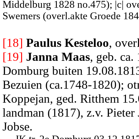
Middelburg 1828 no.475); |c| o
Swemers (overl.akte Groede 184
[18]
Paulus Kesteloo
, over
[19]
Janna Maas
, geb. ca.
Domburg buiten 19.08.1813|
Bezuien (ca.1748-1820); ot
Koppejan, ged. Ritthem 15.
landman (1817), z.v. Piete
Jobse.
JK tr. 2e Domburg 03.12.181