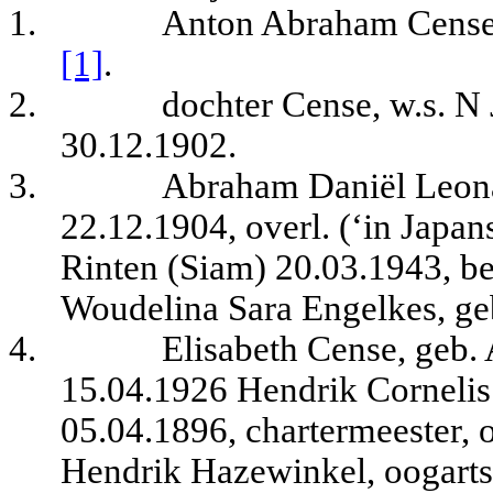
1.
Anton Abraham Cense
[1]
.
2.
dochter Cense, w.s. 
30.12.1902.
3.
Abraham Daniël Leon
22.12.1904, overl. (‘in Japa
Rinten (Siam) 20.03.1943, be
Woudelina Sara Engelkes, ge
4.
Elisabeth Cense, geb.
15.04.1926 Hendrik Cornelis
05.04.1896, chartermeester, 
Hendrik Hazewinkel, oogarts