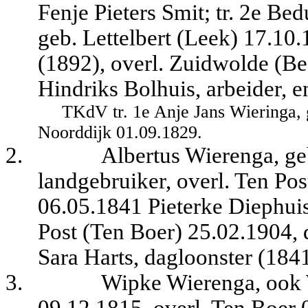
Fenje Pieters Smit; tr. 2e B
geb. Lettelbert (Leek) 17.10
(1892), overl. Zuidwolde (Be
Hindriks Bolhuis, arbeider, e
TKdV tr. 1e Anje Jans Wieringa,
Noorddijk 01.09.1829.
2.
Albertus Wierenga, ge
landgebruiker, overl. Ten Pos
06.05.1841 Pieterke Diephuis
Post (Ten Boer) 25.02.1904, 
Sara Harts, dagloonster (1841
3.
Wipke Wierenga, ook 
09.12.1815, overl. Ten Boer 