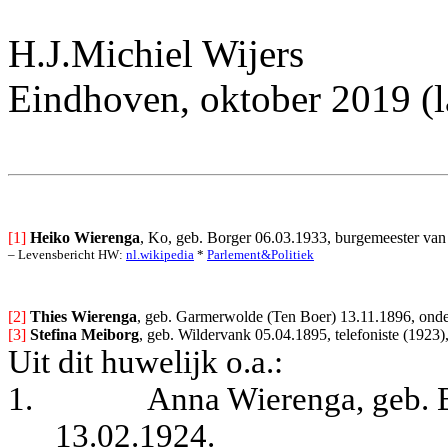
H.J.Michiel Wijers
Eindhoven, oktober 2019 (l
[1]
Heiko Wierenga
, Ko, geb. Borger 06.03.1933, burgemeester va
– Levensbericht HW: 
nl.wikipedia
 * 
Parlement&Politiek
[2] 
T
hies Wierenga
, geb. Garmerwolde (Ten Boer) 13.11.1896, onder
[3] 
Stefina Meiborg
, geb. Wildervank 05.04.1895, telefoniste (1923)
Uit dit huwelijk o.a.:
1.
Anna Wierenga, geb. B
13.02.1924.