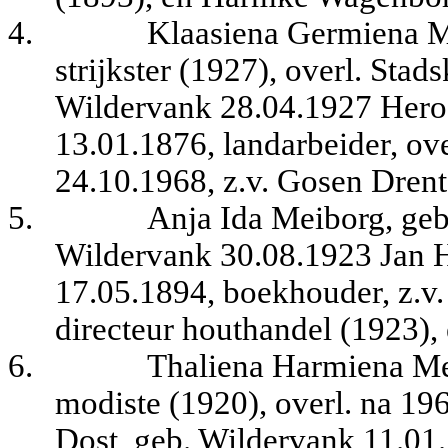
4.
Klaasiena Germiena M
strijkster (1927), overl. Sta
Wildervank 28.04.1927 Hero
13.01.1876, landarbeider, ov
24.10.1968, z.v. Gosen Drent
5.
Anja Ida Meiborg, geb
Wildervank 30.08.1923 Jan H
17.05.1894, boekhouder, z.v.
directeur houthandel (1923),
6.
Thaliena Harmiena Me
modiste (1920), overl. na 19
Dost, geb. Wildervank 11.01.1