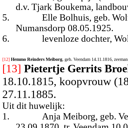
d.v. Tjark Boukema, landbou
5.
Elle Bolhuis, geb. Wo
Numansdorp 08.05.1925.
6.
levenloze dochter, Wo
[12] 
Hemmo Reinders Meiborg
, geb. Veendam 14.11.1816, zeeman 
[13]
Pietertje Gerrits Br
18.10.1815, koopvrouw (18
27.11.1885.
Uit dit huwelijk:
1.
Anja Meiborg, geb. V
23.09.1870, tr. Veendam 10.