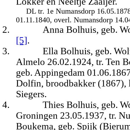
Lokker en Neeltje Zaaijer.
DL tr. 1e Numansdorp 16.05.1878
01.11.1840, overl. Numansdorp 14.04
2.
Anna Bolhuis, geb. W
[5]
.
3.
Ella Bolhuis, geb. Wo
Almelo 26.02.1924, tr. Ten B
geb. Appingedam 01.06.1867,
Dolfin, broodbakker (1867),
Siegers.
4.
Thies Bolhuis, geb. W
Groningen 23.05.1937, tr. N
Boukema, geb. Spijk (Bierum)