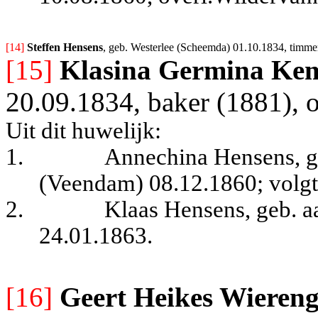
[14] 
Steffen Hensens
, geb. Westerlee (Scheemda) 01.10.1834, timm
[15]
Klasina Germina Ke
20.09.1834, baker (1881), 
Uit dit huwelijk:
1.
Annechina Hensens, ge
(Veendam) 08.12.1860
; volg
2.
Klaas Hensens, geb. a
24.01.1863.
[16]
Geert Heikes Wieren