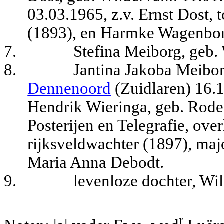
03.03.1965, z.v. Ernst Dost,
(1893), en Harmke Wagenbor
7.
Stefina Meiborg, geb.
8.
Jantina Jakoba Meibo
Dennenoord
(Zuidlaren
) 16.
Hendrik Wieringa, geb. Rode
Posterijen en Telegrafie, over
rijksveldwachter (1897), majo
Maria Anna Debodt.
9.
levenloze dochter, Wi
r