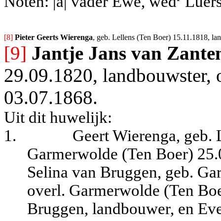
Noten: |a| vader Ewe, wed
Luërs
[8] 
Pieter Geerts Wierenga
, geb. Lellens (Ten Boer) 15.11.1818, l
[9]
Jantje Jans van Zante
29.09.1820, landbouwster, 
03.07.1868.
Uit dit huwelijk:
1.
Geert Wierenga, geb. 
Garmerwolde (Ten Boer) 25.0
Selina van Bruggen, geb. Ga
overl. Garmerwolde (Ten Boe
Bruggen, landbouwer, en Ever