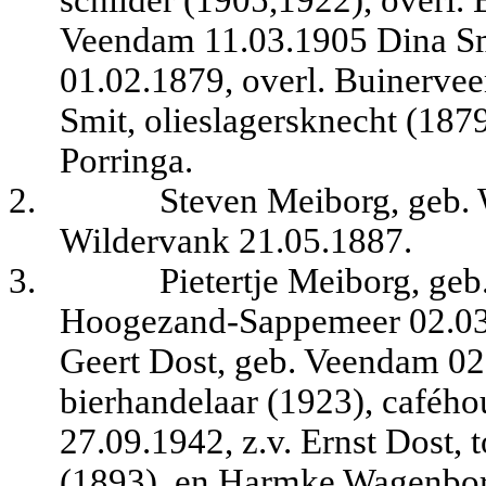
schilder (1905,1922), overl. 
Veendam 11.03.1905 Dina Sm
01.02.1879, overl. Buinervee
Smit, olieslagersknecht (1879
Porringa.
2.
Steven Meiborg, geb. 
Wildervank 21.05.1887.
3.
Pietertje Meiborg, geb
Hoogezand-Sappemeer 02.03.
Geert Dost, geb. Veendam 02
bierhandelaar (1923), cafého
27.09.1942, z.v. Ernst Dost,
(1893), en Harmke Wagenbor