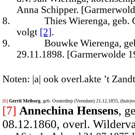
Anna Schipper. [Garmerwold
8.
Thies Wierenga, geb.
volgt
[2]
.
9.
Bouwke Wierenga, ge
29.11.1898. [Garmerwolde 1
Noten: |a| ook overl.akte ’t Zand
[6] 
Gerrit Meiborg
, geb. Oosterdiep (Veendam) 21.12.1855, (huis)ve
[7]
Annechina Hensens
, g
08.12.1860, overl. Wilderv