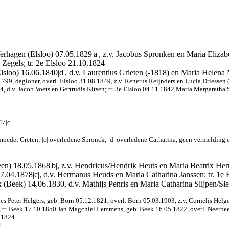
 Terhagen (Elsloo) 07.05.1829|a|, z.v. Jacobus Spronken en Maria Elizabe
Zegels; tr. 2e Elsloo 21.10.1824
Elsloo) 16.06.1840|d|, d.v. Laurentius Grieten (-1818) en Maria Helena
799, dagloner, overl. Elsloo 31.08.1849, z.v. Renerus Reijnders en Lucia Driessen 
34, d.v. Jacob Voets en Gertrudis Kitsen; tr. 3e Elsloo 04.11.1842 Maria Margaretha
7|c|.
moeder Greten; |c| overledene Spronck; |d| overledene Catharina, geen vermelding ee
leen) 18.05.1868|b|, z.v. Hendricus/Hendrik Heuts en Maria Beatrix He
7.04.1878|c|, d.v. Hermanus Heuds en Maria Catharina Janssen; tr. 1e
 (Beek) 14.06.1830, d.v. Mathijs Penris en Maria Catharina Slijpen/Sle
es Peter Helgers, geb.
Born 05.12.1821, overl.
Born 05.03.1903, z.v. Cornelis Helge
, tr. Beek 17.10.1850 Jan Magchiel Lemmens, geb. Beek 16.05.1822, overl. Neerbee
.1824.
.