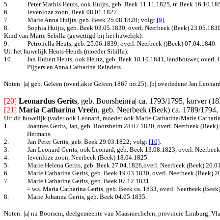
5.
Peter Mathis Heuts, ook Huijts, geb. Beek 11.11.1825, tr. Beek 16.10.
6.
levenloze zoon, Beek 08.01.1827.
7.
Marie Anna Huijts, geb. Beek 25.08.1828
; volgt
[9]
.
8.
Sophia Huijts, geb. Beek 03.05.1830, overl. Neerbeek (Beek) 23.05.1830
Kind van Marie Sebilla (gewettigd bij het huwelijk):
9.
Petronella Heuts, geb. 25.06.1839, overl. Neerbeek ()Beek) 07.04.1840.
Uit het huwelijk Heuts-Heuds (moeder Sibilla):
10.
Jan Hubert Heuts, ook Heutz, geb. Beek 18.10.1841, landbouwer, overl. Ge
Pijpers en Anna Catharina Reinders.
Noten: |a| geb. Geleen (overl.akte Geleen 1867 no.25); |b| overledene Jan Leonard
[20]
Leonardus Gerits
, geb. Boorsheim|a| ca. 1793/1795, korver (1
[21]
Maria Catharina Vreën
, geb. Neerbeek (Beek) ca. 1789/1794,
Uit dit huwelijk (vader ook Leonard, moeder ook Marie Catharina/Marie Catharin
1.
Joannes Gerits, Jan, geb. Boorsheim 28.07.1820, overl. Neerbeek (Beek)
Hermans.
2.
Jan Peter Gerits, geb. Beek 29.03.1822
; volgt
[10]
.
3.
Jan Leonard Gerits, ook Leonard, geb. Beek 13.08.1823, overl. Neerbee
4.
levenloze zoon, Neerbeek (Beek) 18.04.1825.
5.
Marie Helena Gerits, geb. Beek 27.04.1826,overl. Neerbeek (Beek) 20.0
6.
Marie Catharina Gerits, geb. Beek 19.03.1830, overl. Neerbeek (Beek) 2
7.
Marie Catharine Gerits, geb. Beek 07.12.1831.
= w.s. Maria Catharina Gerits, geb. Beek ca. 1833, overl. Neerbeek (Beek
8.
Marie Johanna Gerits, geb. Beek 04.05.1835.
Noten: |a| nu Boorsem, deelgemeente van Maasmechelen, provincie Limburg, Vl