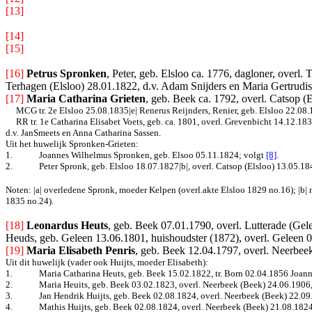
[13]
[14] 
[15]
[16]
Petrus Spronken
, Peter, geb. Elsloo ca. 1776, dagloner, overl.
Terhagen (Elsloo) 28.01.1822, d.v. Adam Snijders en Maria Gertrudis 
[17]
Maria Catharina Grieten
, geb. Beek ca. 1792, overl. Catsop (
MCG tr. 2e Elsloo 25.08.1835|e| Renerus Reijnders, Renier, geb. Elsloo 22.08.1
RR tr. 1e Catharina Elisabet Voets, geb. ca. 1801, overl. Grevenbicht 14.12.18
d.v. JanSmeets en Anna Catharina Sassen.
Uit het huwelijk Spronken-Grieten:
1.
Joannes Wilhelmus Spronken, geb. Elsoo 05.11.1824
; volgt
[8]
.
2.
Peter Spronk, geb. Elsloo 18.07.1827|b|, overl. Catsop (Elsloo) 13.05.184
Noten: |a| overledene Spronk, moeder Kelpen (overl.akte Elsloo 1829 no.16); |b| 
1835 no.24).
[18]
Leonardus Heuts
, geb. Beek 07.01.1790, overl. Lutterade (Ge
Heuds, geb. Geleen 13.06.1801, huishoudster (1872), overl. Geleen 0
[19]
Maria Elisabeth Penris
, geb. Beek 12.04.1797, overl. Neerbeek
Uit dit huwelijk (vader ook Huijts, moeder Elisabeth):
1.
Maria Catharina Heuts, geb. Beek 15.02.1822, tr. Born 02.04.1856 Joann
2.
Maria Heuits, geb. Beek 03.02.1823, overl. Neerbeek (Beek) 24.06.1906
3.
Jan Hendrik Huijts, geb. Beek 02.08.1824, overl. Neerbeek (Beek) 22.09
4.
Mathis Huijts, geb. Beek 02.08.1824, overl. Neerbeek (Beek) 21.08.1824