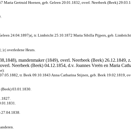
1857 Maria Gertruid Hoenen, geb. Geleen 20.01.1832, overl. Neerbeek (Beek) 29.03
.
leen 24.04.1897|a|, tr. Limbricht 25.10.1872 Maria Sibilla Pijpers, geb. Limbricht
; |c| overledene Heuts.
838,1848), mandenmaker (1849), overl. Neerbeek (Beek) 26.12.1849, z.v
 overl. Neerbeek (Beek) 04.12.1854, d.v. Joannes Vreën en Maria Cath
e):
 07.05.1882, tr. Beek 09.10.1843 Anna Catharina Stijnen, geb. Beek 19.02.1819, ove
k (Beek) 03.01.1830.
1.1827.
0.01.1831.
) 27.04.1838.
aanderen.