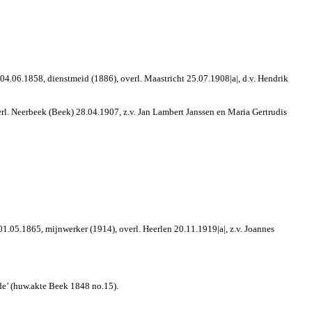
4.06.1858, dienstmeid (1886), overl. Maastricht 25.07.1908|a|, d.v. Hendrik
rl. Neerbeek (Beek) 28.04.1907, z.v. Jan Lambert Janssen en Maria Gertrudis
1.05.1865, mijnwerker (1914), overl. Heerlen 20.11.1919|a|, z.v. Joannes
nde’ (huw.akte Beek 1848 no.15).