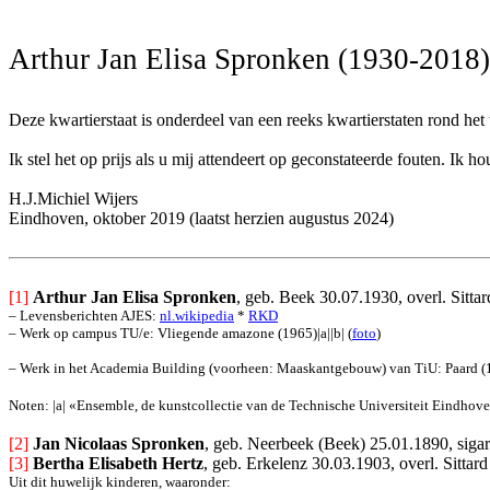
Arthur Jan Elisa Spronken (1930-2018)
Deze kwartierstaat is onderdeel van een reeks kwartierstaten rond het
Ik stel het op prijs als u mij attendeert op geconstateerde fouten. I
H.J.Michiel Wijers
Eindhoven, oktober 2019 (laatst herzien augustus 2024)
[1]
Arthur Jan Elisa Spronken
, geb. Beek 30.07.1930, overl. Sitta
– Levensberichten AJES: 
nl.wikipedia
 * 
RKD
– Werk op campus TU/e: Vliegende amazone (1965)|a||b| (
foto
)
– Werk in het Academia Building (voorheen: Maaskantgebouw) van TiU: Paard (
Noten: |a| «Ensemble, de kunstcollectie van de Technische Universiteit Eindh
[2] 
Jan Nicolaas Spronken
, geb. Neerbeek (Beek) 25.01.1890, sigare
[3] 
Bertha Elisabeth Hertz
, geb. Erkelenz 30.03.1903, overl. Sittar
Uit dit huwelijk kinderen, waaronder: