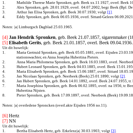
1.
Mathilde Therese Marie Spronken, geb. Beek xx.11.1927, overl. Beek 1
2.
Alex Spronken, geb. 28.01.1929, overl.
04.07.2002, begr. Beek (Bpl. D
3.
Arthur Jan Elisa Spronken, geb. Beek 30.07.1930
; volgt
[1]
.
4.
Eddy Spronken,
geb. Beek 06.05.1936,
overl.
Sittard-Geleen 06.09.2021
Noten: |a| Limburgsch Dagblad 25.03.1965.
[4]
Jan Hendrik Spronken
, geb. Beek 21.07.1857, sigarenmaker (1
[5]
Elisabeth Gerits
, geb. Beek 21.01.1857, overl. Beek 09.04.1936.
Uit dit huwelijk:
1.
Maria Gertruid Spronken, geb. Beek 05.05.1881, overl. Eijsden 23.03.195
stationswachter, en Anna Josepha Hubertina Pieters.
2.
Anna Maria Philomena Spronken, geb. Beek 16.03.1883, overl. Neerbee
3.
Hubert Leonard Spronken, geb. Beek 04.03.1885, overl. Beek 15.01.1956
4.
Maria Elisabeth Spronken, geb. Beek 15.06.1887, overl. Sittard 18.05.1
5.
Jan Nicolaas Spronken, geb. Neerbeek (Beek) 25.01.1890
; volgt
[2]
.
6.
Jan Hubert Spronken, geb. Beek 14.01.1892, overl. Beek 24.07.1955, t
7.
Maria Josephina Spronken, geb. Beek 06.02.1895, overl. na 1956, tr. Be
Hubertina Nijsten.
8.
Pieter Spronken, geb. Beek 17.09.1897, overl. Neerbeek (Beek) 19.09.1
Noten: |a| overledene Sproncken (overl.akte Eijsden 1956 no.11).
[6] 
Hertz
[7]
NN
Uit dit huwelijk:
1.
Bertha Elisabeth Hertz, geb. Erkelenz|a| 30.03.1903
; volgt
[3]
.