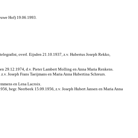
euwe Hof) 19.06.1993.
elegrafist, overl. Eijsden 21.10.1937, z.v. Hubertus Joseph Rekko,
een 29.12.1974, d.v. Pieter Lambert Molling en Anna Maria Renkens.
 z.v. Joseph Frans Taeijmans en Maria Anna Hubertina Schreurs.
Lemmens en Lena Lacroix.
1956, begr. Neerbeek 15.09.1956, z.v. Joseph Hubert Jansen en Maria Anna