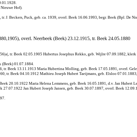
0.01.1928.
e Nieuwe Hof).
, tr. J. Beckers, Puck, geb. ca. 1939, overl.
Beek 16.06.1993, begr. Beek (Bpl. De Ni
880,1905), overl. Neerbeek (Beek) 23.12.1915, tr. Beek 24.05.1880
6|a|, tr. Beek 02.05.1905 Hubertus Josephus Rekko, geb. Wijlre 07.09.1882, klerk t
k (Beek) 01.07.1884.
, tr. Beek 13.11.1913 Maria Hubertina Molling, geb. Beek 17.05.1891, overl. Gel
960, tr. Beek 04.10.1912 Mathieu Joseph Hubert Taeijmans, geb. Elsloo 07.01.1883,
r. Beek 20.10.1922 Maria Helena Lemmens, geb. Beek 16.05.1891, d.v. Jan Hubert 
ek 27.07.1922 Jan Hubert Joseph Jansen, geb. Beek 30.07.1897, overl. Beek 12.09.
897.