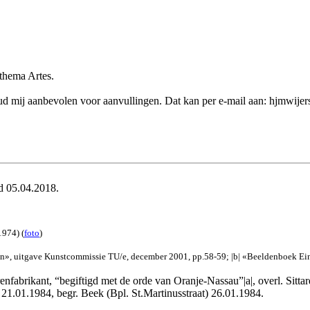
 thema Artes.
k houd mij aanbevolen voor aanvullingen. Dat kan per e-mail aan: hjmwij
rd 05.04.2018.
1974) (
foto
)
oven», uitgave Kunstcommissie TU/e, december 2001, pp.58-59; |b| «Beeldenboek E
nfabrikant, “begiftigd met de orde van Oranje-Nassau”|a|, overl. Sittar
d 21.01.1984, begr. Beek (Bpl. St.Martinusstraat) 26.01.1984.