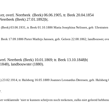
wer, overl. Neerbeek
(Beek) 06.06.1905, tr. Beek 20.04.1854
 Neerbeek (Beek) 27.01.1892|b|.
(Beek) 03.06.1931, tr. Beek 01.10.1886 Maria Josephina Nelissen, geb. Ulestraten 0
 Beek 17.09.1886 Pieter Mathijs Janssen, geb. Geleen 22.08.1862, landbouwer, ove
overl. Neerbeek (Beek) 10.01.1869; tr. Beek 13.10.1848|b|
1848), landbouwster (1880).
) 23.02.1914, tr. Hulsberg 16.05.1889 Joannes Leonardus Dreessen, geb. Hulsberg 0
7.
niet verklarende ‘niet te kunnen schrijven noch teekenen, zulks niet geleerd hebbe