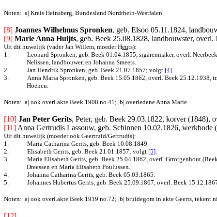
Noten: |a| Kreis Heinsberg, Bundesland Nordrhein-Westfalen.
[8] 
Joannes Wilhelmus Spronken
, geb. Elsoo 05.11.1824, landbou
[9]
Marie Anna Huijts
, geb. Beek 25.08.1828, landbouwster, overl.
Uit dit huwelijk (vader Jan Willem, moeder H
eu
ts):
1.
Leonard Spronken, geb. Beek 01.04.1855, sigarenmaker, overl. Neerbeek 
Nelissen, landbouwer, en Johanna Smeets.
2.
Jan Hendrik Spronken, geb. Beek 21.07.1857;
volgt
[4]
.
3.
Anna Maria Spronken, geb. Beek 15.05.1862, overl. Beek 25.12.1938, tr.
Hoenen.
Noten: |a| ook overl.akte Beek 1908 no.41; |b| overledene Anna Marie.
[10] 
Jan Peter Gerits
, Peter, geb. Beek 29.03.1822, korver (1848), 
[11]
Anna Gertrudis Lassouw, geb. Schinnen 10.02.1826, werkbode (
Uit dit huwelijk (moeder ook Geertruid/Gertrudis):
1.
Maria Catharina Gerits, geb. Beek 10.08.1849.
2.
Elisabeth Gerits, geb. Beek 21.01.1857
; volgt
[5]
.
3.
Maria Elisabeth Gerits, geb. Beek 25.04.1862, overl. Grrotgenhout (Beek
Dreessen en Maria Elisabeth Poulussen.
4.
Johanna Catharina Gerits, geb. Beek 05.03.1865.
5.
Johannes Hubertus Gerits, geb. Beek 25.09.1867, overl. Beek 15.12.186
Noten: |a| ook overl.akte Beek 1919 no.72; |b| bruidegom in akte Geerts, tekent 
[12] 