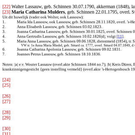
[22]
Walter Lassauw, geb. Schinnen 30.07.1790, akkerman (1848), la
[23]
Maria Catharina Mulders
, geb. Schinnen 22.01.1795, overl. 
Uit dit huwelijk (vader ook Wolter, ook Lassouw):
1.
Maria Ida Lassouw, ook Lassouw, geb. Schinnen 28.11.1820, overl. ’s-H
2.
Anna Elisabeth Lassouw, geb. Schinnen 03.02.1823.
3.
Joanna Catharina Lassouw, geb. Schinnen 30.01.1825, overl. Schinnen 
4.
Anna Gertrudis Lassouw, geb. Schinnen 10.02.1826|d|
; volgt
[11]
.
5.
Maria Anna Lassouw, geb. Schinnen 09.06.1828, dienstmeid (1854), tr. S
VW tr. 1e Anna Maria Miedel, geb. Sittard ca. 1777, overl. Sittard 04.07.1849, 
6.
Joanna Catharina Apolonia Lassouw, geb. Schinnen 09.02.1831.
7.
Joannes Petrus Lassouw, geb. Schinnen 18.10.1836.
Noten: |a| e.v. Wouter Lassauw (overl.akte Schinnen 1844 no.7); |b| Kreis Düren,
krankzinnigengesticht {geen instelling vermeld} (overl.akte ’s-Hertogenbosch 1
[24]
[25]
[26]
[27]
[28]
[29]
[30]
[31]