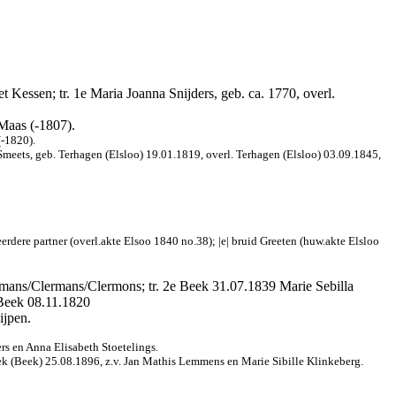
t Kessen; tr. 1e Maria Joanna Snijders, geb. ca. 1770, overl.
 Maas (-1807).
(-1820).
 Smeets, geb. Terhagen (Elsloo) 19.01.1819, overl. Terhagen (Elsloo) 03.09.1845,
rdere partner (overl.akte Elsoo 1840 no.38); |e| bruid Greeten (huw.akte Elsloo
rmans/Clermans/Clermons; tr. 2e Beek 31.07.1839 Marie Sebilla
 Beek 08.11.1820
ijpen.
rs en Anna Elisabeth Stoetelings.
k (Beek) 25.08.1896, z.v. Jan Mathis Lemmens en Marie Sibille Klinkeberg.