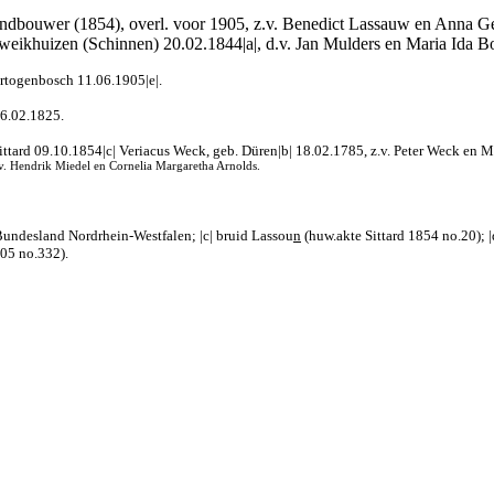
ndbouwer (1854), overl. voor 1905, z.v. Benedict Lassauw en Anna Ge
Sweikhuizen (Schinnen) 20.02.1844|a|, d.v. Jan Mulders en Maria Ida B
ertogenbosch 11.06.1905|e|.
06.02.1825.
ittard 09.10.1854|c| Veriacus Weck, geb. Düren|b| 18.02.1785, z.v. Peter Weck en 
d.v. Hendrik Miedel en Cornelia Margaretha Arnolds.
 Bundesland Nordrhein-Westfalen; |c| bruid Lassou
n
(huw.akte Sittard 1854 no.20); |
905 no.332).